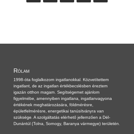
Rólam
1998-óta foglalkozom ingatlanokkal. Közvetítettem
ingatlant, de az ingatlan értékbecslésben éreztem
igazán otthon magam. Segítségemet ajánlom
figyelmébe, amennyiben ingatlana, ingatlanvagyona
értékének meghatározására, földmérésre,
épületfelmérésre, energetikai tanúsítványra van
szüksége. A szolgáltatás elérhető jellemzően a Dél-
Dunántúl
(Tolna, Somogy, Baranya vármegye)
területén.