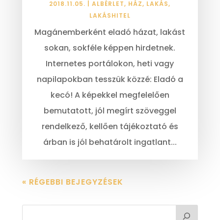
2018.11.05.
|
ALBÉRLET
,
HÁZ
,
LAKÁS
,
LAKÁSHITEL
Magánemberként eladó házat, lakást
sokan, sokféle képpen hirdetnek.
Internetes portálokon, heti vagy
napilapokban tesszük közzé: Eladó a
kecó! A képekkel megfelelően
bemutatott, jól megírt szöveggel
rendelkező, kellően tájékoztató és
árban is jól behatárolt ingatlant...
« RÉGEBBI BEJEGYZÉSEK