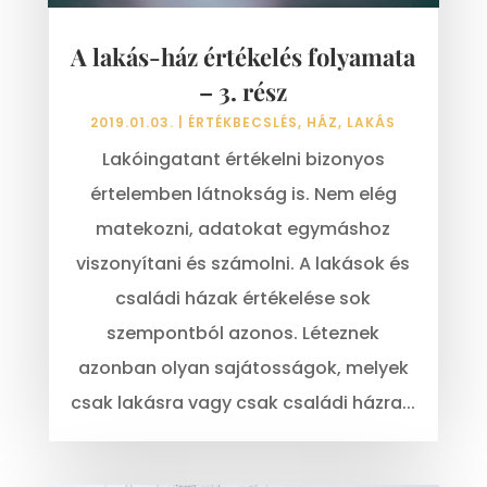
A lakás-ház értékelés folyamata
– 3. rész
2019.01.03.
|
ÉRTÉKBECSLÉS
,
HÁZ
,
LAKÁS
Lakóingatant értékelni bizonyos
értelemben látnokság is. Nem elég
matekozni, adatokat egymáshoz
viszonyítani és számolni. A lakások és
családi házak értékelése sok
szempontból azonos. Léteznek
azonban olyan sajátosságok, melyek
csak lakásra vagy csak családi házra...