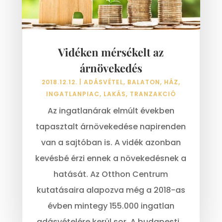
Vidéken mérsékelt az
árnövekedés
2018.12.12.
|
ADÁSVÉTEL
,
BALATON
,
HÁZ
,
INGATLANPIAC
,
LAKÁS
,
TRANZAKCIÓ
Az ingatlanárak elmúlt években
tapasztalt árnövekedése napirenden
van a sajtóban is. A vidék azonban
kevésbé érzi ennek a növekedésnek a
hatását. Az Otthon Centrum
kutatásaira alapozva még a 2018-as
évben mintegy 155.000 ingatlan
adásvételére kerül sor. A budapesti...