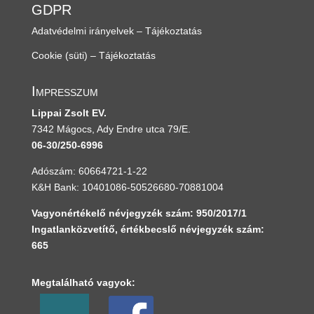
GDPR
Adatvédelmi irányelvek – Tájékoztatás
Cookie (süti) – Tájékoztatás
Impresszum
Lippai Zsolt EV.
7342 Mágocs, Ady Endre utca 79/E.
06-30/250-6996
Adószám: 60664721-1-22
K&H Bank: 10401086-50526680-70881004
Vagyonértékelő névjegyzék szám: 950/2017/1
Ingatlanközvetítő, értékbecslő névjegyzék szám:
665
Megtalálható vagyok: