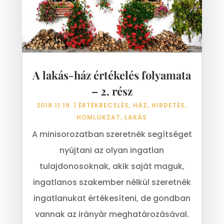
A lakás-ház értékelés folyamata
– 2. rész
2018.11.19.
|
ÉRTÉKBECSLÉS
,
HÁZ
,
HIRDETÉS
,
HOMLOKZAT
,
LAKÁS
A minisorozatban szeretnék segítséget
nyújtani az olyan ingatlan
tulajdonosoknak, akik saját maguk,
ingatlanos szakember nélkül szeretnék
ingatlanukat értékesíteni, de gondban
vannak az irányár meghatározásával.