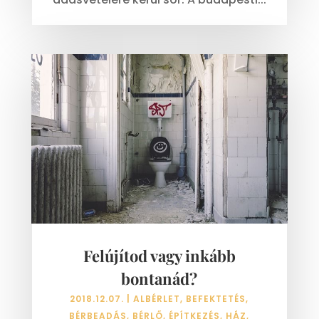
Felújítod vagy inkább
bontanád?
2018.12.07.
|
ALBÉRLET
,
BEFEKTETÉS
,
BÉRBEADÁS
,
BÉRLŐ
,
ÉPÍTKEZÉS
,
HÁZ
,