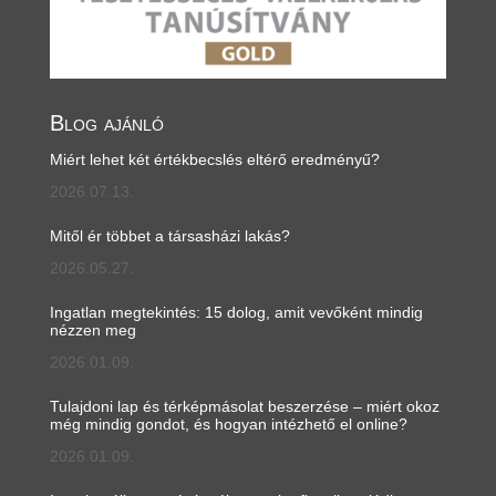
Blog ajánló
Miért lehet két értékbecslés eltérő eredményű?
2026.07.13.
Mitől ér többet a társasházi lakás?
2026.05.27.
Ingatlan megtekintés: 15 dolog, amit vevőként mindig
nézzen meg
2026.01.09.
Tulajdoni lap és térképmásolat beszerzése – miért okoz
még mindig gondot, és hogyan intézhető el online?
2026.01.09.