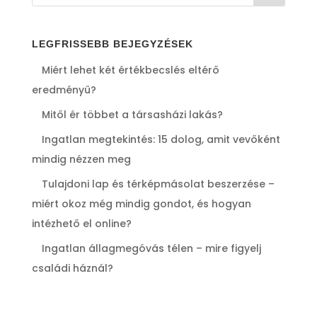
LEGFRISSEBB BEJEGYZÉSEK
Miért lehet két értékbecslés eltérő
eredményű?
Mitől ér többet a társasházi lakás?
Ingatlan megtekintés: 15 dolog, amit vevőként
mindig nézzen meg
Tulajdoni lap és térképmásolat beszerzése –
miért okoz még mindig gondot, és hogyan
intézhető el online?
Ingatlan állagmegóvás télen – mire figyelj
családi háznál?