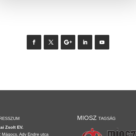
resszum
MIOSZ tagság
ai Zsolt EV.
 Mágocs, Ady Endre utca