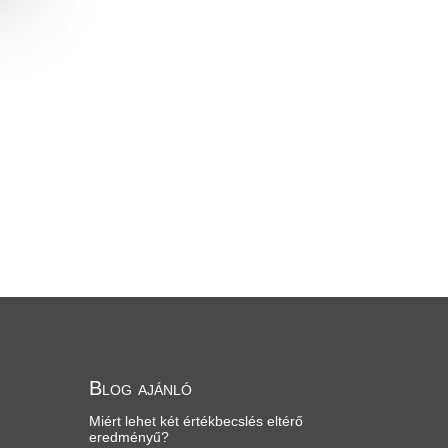
Blog ajánló
Miért lehet két értékbecslés eltérő
eredményű?