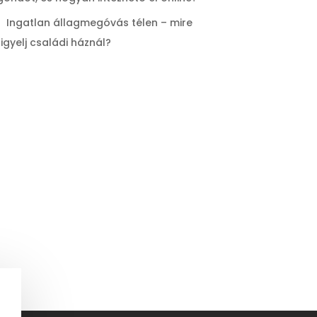
Ingatlan állagmegóvás télen – mire
figyelj családi háznál?