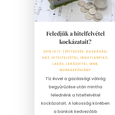
Feledjük a hitelfelvétel
kockázatait?
2018.12.17.
|
ÉPÍTKEZÉS
,
GAZDASÁG
,
HÁZ
,
HITELFELVÉTEL
,
INGATLANPIAC
,
LAKÁS
,
LAKÁSHITEL
,
MNB
,
MUNKAERŐHIÁNY
Tíz évvel a gazdasági válság
begyűrűzése után mintha
felednénk a hitelfelvétel
kockázatait. A lakosság körében
a bankok kedvezőbb