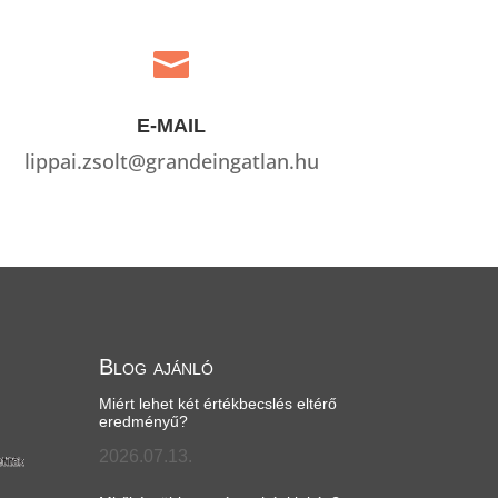

E-MAIL
lippai.zsolt@grandeingatlan.hu
Blog ajánló
Miért lehet két értékbecslés eltérő
eredményű?
2026.07.13.