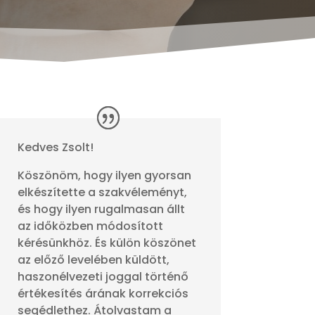
Kedves Zsolt!
Köszönöm, hogy ilyen gyorsan
elkészítette a szakvéleményt,
és hogy ilyen rugalmasan állt
az időközben módosított
kérésünkhöz. És külön köszönet
az előző levelében küldött,
haszonélvezeti joggal történő
értékesítés árának korrekciós
segédlethez. Átolvastam a