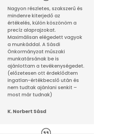
Nagyon részletes, szakszerű és
mindenre kiterjedő az
értékelés, külön köszönöm a
precíz alaprajzokat.
Maximálisan elégedett vagyok
a munkáddal. A Sásdi
Önkormányzat műszaki
munkatársának be is
ajánlottam a tevékenységedet.
(előzetesen ott érdeklődtem
ingatlan-értékbecslő után és
nem tudtak ajánlani senkit –
most már tudnak)
K. Norbert Sásd