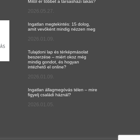
Mitől ér többet a társasházi lakás?
2026.05.27.
Ingatlan megtekintés: 15 dolog,
amit vevőként mindig nézzen meg
2026.01.09.
Tulajdoni lap és térképmásolat
beszerzése – miért okoz még
mindig gondot, és hogyan
intézhető el online?
2026.01.09.
Ingatlan állagmegóvás télen – mire
figyelj családi háznál?
2026.01.05.