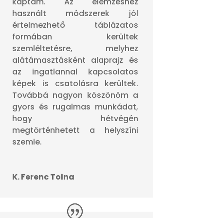
kaptam. Az elemzéshez
használt módszerek jól
értelmezhető táblázatos
formában kerültek
szemléltetésre, melyhez
alátámasztásként alaprajz és
az ingatlannal kapcsolatos
képek is csatolásra kerültek.
Továbbá nagyon köszönöm a
gyors és rugalmas munkádat,
hogy hétvégén
megtörténhetett a helyszíni
szemle.
K. Ferenc Tolna