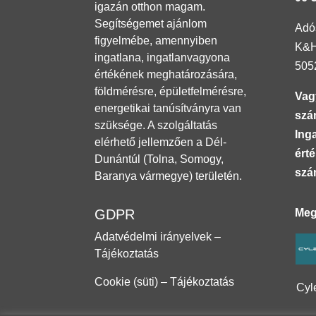
igazán otthon magam.
Segítségemet ajánlom
Adó
figyelmébe, amennyiben
K&H
ingatlana, ingatlanvagyona
505
értékének meghatározására,
földmérésre, épületfelmérésre,
Vag
energetikai tanúsítványra van
szá
szüksége. A szolgáltatás
Inga
elérhető jellemzően a Dél-
ért
Dunántúl
(Tolna, Somogy,
szá
Baranya vármegye)
területén.
Meg
GDPR
Adatvédelmi irányelvek –
Tájékoztatás
Cookie (süti) – Tájékoztatás
Cyl