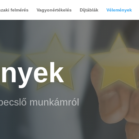
zaki felmérés
Vagyonértékelés
Díjtáblák
Vélemények
nyek
kbecslő munkámról