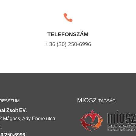

TELEFONSZÁM
+ 36 (30) 250-6996
resszum
MIOSZ tagság
ai Zsolt EV.
2 Mágocs, Ady Endre utca
.
30/250-6996