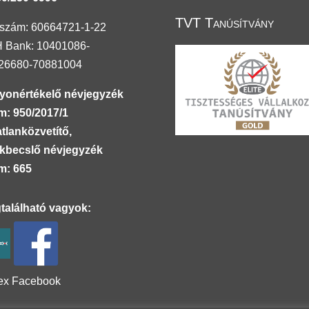
TVT Tanúsítvány
szám: 60664721-1-22
 Bank: 10401086-
26680-70881004
yonértékelő névjegyzék
m: 950/2017/1
tlanközvetítő,
ékbecslő névjegyzék
m: 665
található vagyok:
ex
Facebook