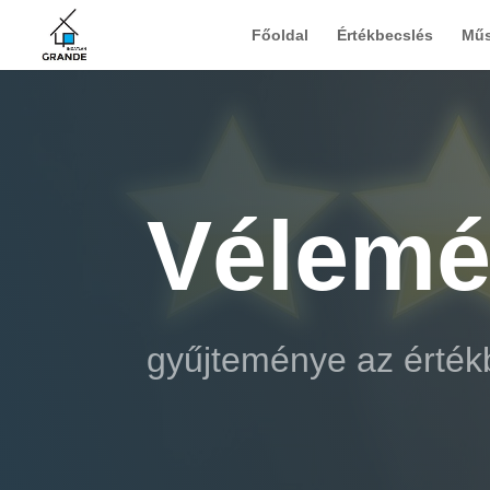
Főoldal
Értékbecslés
Műs
Vélemé
gyűjteménye az érté