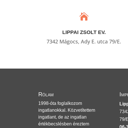

LIPPAI ZSOLT EV.
7342 Mágocs, Ady E. utca 79/E.
Rólam
Imp
1998-óta foglalkozom
Lipp
ingatlanokkal. Közvetítettem
734
ingatlant, de az ingatlan
79/E
értékbecslésben éreztem
06-