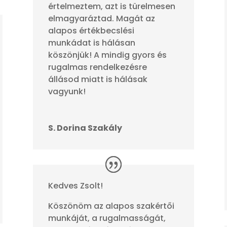
értelmeztem, azt is türelmesen
elmagyaráztad. Magát az
alapos értékbecslési
munkádat is hálásan
köszönjük! A mindig gyors és
rugalmas rendelkezésre
állásod miatt is hálásak
vagyunk!
S. Dorina Szakály
Kedves Zsolt!
Köszönöm az alapos szakértői
munkáját, a rugalmasságát,