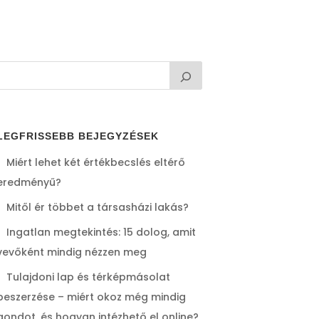
LEGFRISSEBB BEJEGYZÉSEK
Miért lehet két értékbecslés eltérő
eredményű?
Mitől ér többet a társasházi lakás?
Ingatlan megtekintés: 15 dolog, amit
vevőként mindig nézzen meg
Tulajdoni lap és térképmásolat
beszerzése – miért okoz még mindig
gondot, és hogyan intézhető el online?