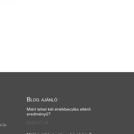
Blog ajánló
Miért lehet két értékbecslés eltérő
eredményű?
2026.07.13.