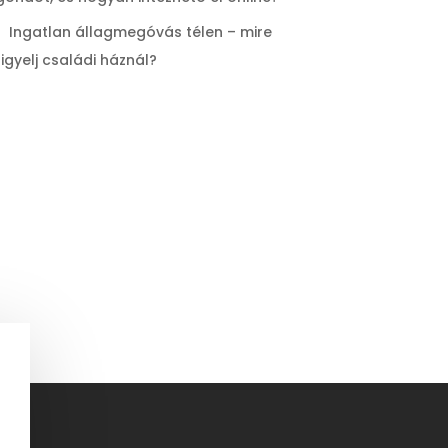
Ingatlan állagmegóvás télen – mire
figyelj családi háznál?