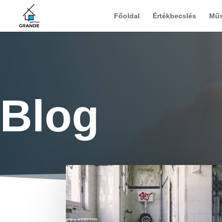
Főoldal
Értékbecslés
Műs
Blog