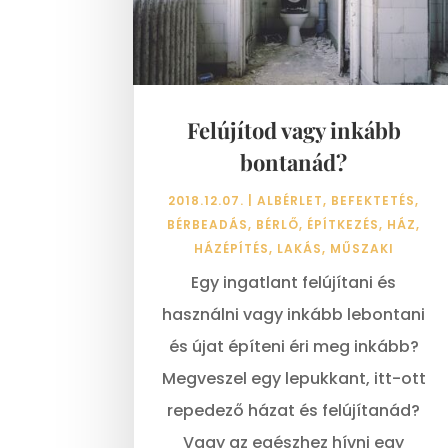
Felújítod vagy inkább
bontanád?
2018.12.07.
|
ALBÉRLET
,
BEFEKTETÉS
,
BÉRBEADÁS
,
BÉRLŐ
,
ÉPÍTKEZÉS
,
HÁZ
,
HÁZÉPÍTÉS
,
LAKÁS
,
MŰSZAKI
Egy ingatlant felújítani és
használni vagy inkább lebontani
és újat építeni éri meg inkább?
Megveszel egy lepukkant, itt-ott
repedező házat és felújítanád?
Vagy az egészhez hívni egy