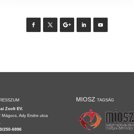
resszum
MIOSZ tagság
ai Zsolt EV.
 Mágocs, Ady Endre utca
.
0/250-6996