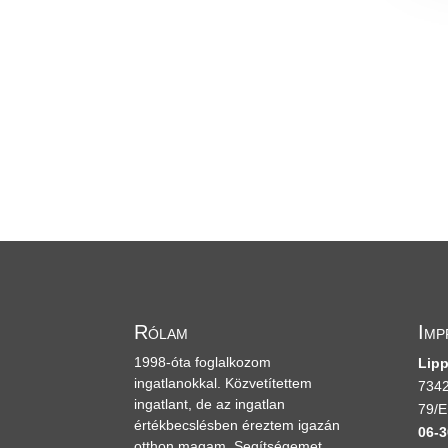
Rólam
Imp
1998-óta foglalkozom
Lipp
ingatlanokkal. Közvetítettem
7342
ingatlant, de az ingatlan
79/E
értékbecslésben éreztem igazán
06-3
otthon magam. Segítségemet