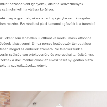
 amikor házaspárként igényelték, akkor a kedvezmények
s számolni kell, ha válásra kerül sor.
etik meg a gyermek, akkor az addig igénybe vett támogatást
llam részére. Ezt ráadásul piaci kamattal egészítik ki a futamidő
zülőként sem lehetetlen új otthont vásárolni, másik otthonba
tőségek lakást venni. Ehhez persze legtöbbször támogatásra
etesen megad az emberek számára. Ne feledkezzünk el
során szükség van értékbecslőre és energetikai tanúsítványra,
. Ezeknek a dokumentációknak az elkészítését nyugodtan bízza
eket a szolgáltatásokat igényli.