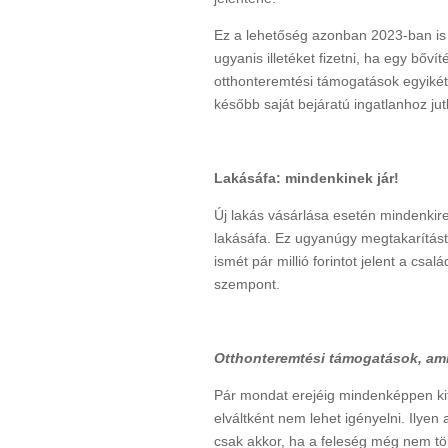
Ez a lehetőség azonban 2023-ban i
ugyanis illetéket fizetni, ha egy bővít
otthonteremtési támogatások egyikét. 
később saját bejáratú ingatlanhoz ju
Lakásáfa: mindenkinek jár!
Új lakás vásárlása esetén mindenkire
lakásáfa. Ez ugyanúgy megtakarítást
ismét pár millió forintot jelent a cs
szempont.
Otthonteremtési támogatások, ami
Pár mondat erejéig mindenképpen ki
elváltként nem lehet igényelni. Ilyen
csak akkor, ha a feleség még nem töl