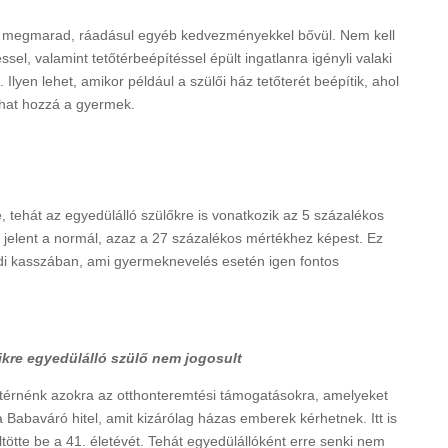
s megmarad, ráadásul egyéb kedvezményekkel bővül. Nem kell
éssel, valamint tetőtérbeépítéssel épült ingatlanra igényli valaki
Ilyen lehet, amikor például a szülői ház tetőterét beépítik, ahol
that hozzá a gyermek.
, tehát az egyedülálló szülőkre is vonatkozik az 5 százalékos
 jelent a normál, azaz a 27 százalékos mértékhez képest. Ez
aládi kasszában, ami gyermeknevelés esetén igen fontos
kre egyedülálló szülő nem jogosult
térnénk azokra az otthonteremtési támogatásokra, amelyeket
 a Babaváró hitel, amit kizárólag házas emberek kérhetnek. Itt is
tötte be a 41. életévét. Tehát egyedülállóként erre senki nem