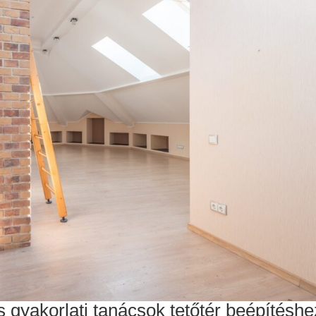
 gyakorlati tanácsok tetőtér beépítéshe