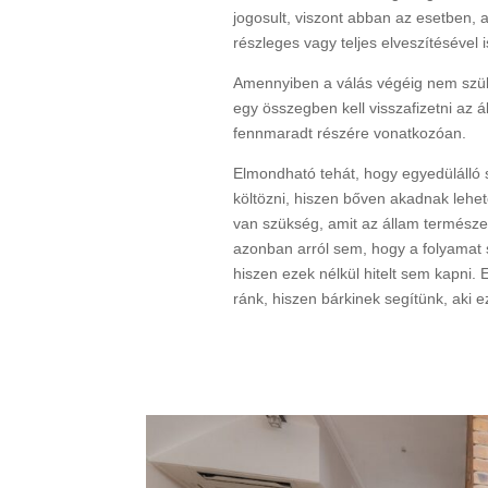
jogosult, viszont abban az esetben,
részleges vagy teljes elveszítésével i
Amennyiben a válás végéig nem szül
egy összegben kell visszafizetni az á
fennmaradt részére vonatkozóan.
Elmondható tehát, hogy egyedülálló s
költözni, hiszen bőven akadnak lehe
van szükség, amit az állam termész
azonban arról sem, hogy a folyamat 
hiszen ezek nélkül hitelt sem kapni
ránk, hiszen bárkinek segítünk, aki ez