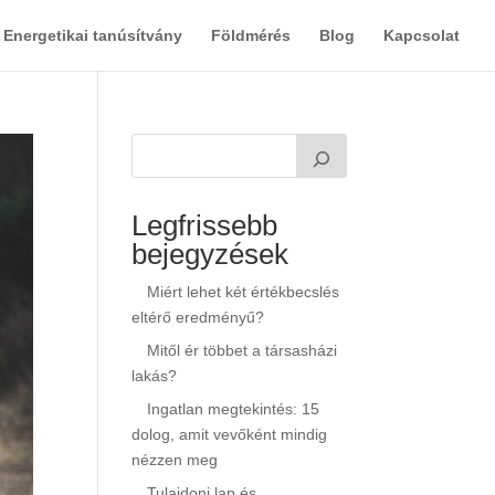
Energetikai tanúsítvány
Földmérés
Blog
Kapcsolat
Legfrissebb
bejegyzések
Miért lehet két értékbecslés
eltérő eredményű?
Mitől ér többet a társasházi
lakás?
Ingatlan megtekintés: 15
dolog, amit vevőként mindig
nézzen meg
Tulajdoni lap és