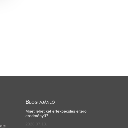
Blog ajánló
Miért lehet két értékbecslés eltérő
eredményű?
2026.07.13.