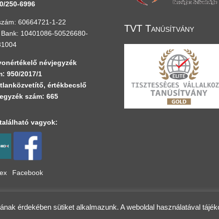
0/250-6996
zám: 60664721-1-22
TVT Tanúsítvány
Bank: 10401086-50526680-
81004
onértékelő névjegyzék
: 950/2017/1
tlanközvetítő, értékbecslő
egyzék szám: 665
alálható vagyok:
lex
Facebook
sának érdekében sütiket alkalmazunk. A weboldal használatával tájé