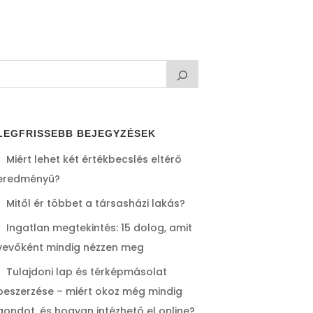
LEGFRISSEBB BEJEGYZÉSEK
Miért lehet két értékbecslés eltérő
eredményű?
Mitől ér többet a társasházi lakás?
Ingatlan megtekintés: 15 dolog, amit
vevőként mindig nézzen meg
Tulajdoni lap és térképmásolat
beszerzése – miért okoz még mindig
gondot, és hogyan intézhető el online?