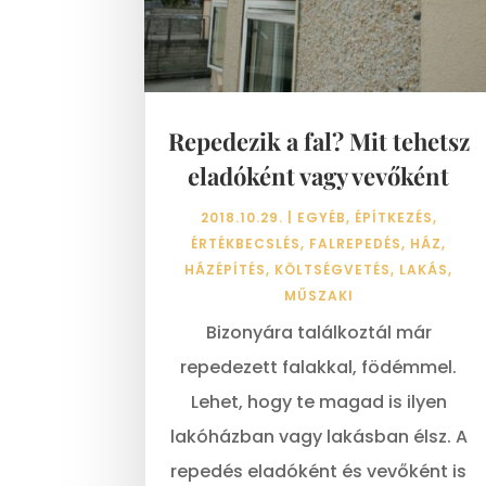
Repedezik a fal? Mit tehetsz
eladóként vagy vevőként
2018.10.29.
|
EGYÉB
,
ÉPÍTKEZÉS
,
ÉRTÉKBECSLÉS
,
FALREPEDÉS
,
HÁZ
,
HÁZÉPÍTÉS
,
KÖLTSÉGVETÉS
,
LAKÁS
,
MŰSZAKI
Bizonyára találkoztál már
repedezett falakkal, födémmel.
Lehet, hogy te magad is ilyen
lakóházban vagy lakásban élsz. A
repedés eladóként és vevőként is