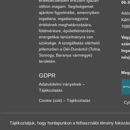
értékbecslésben éreztem igazán
06-3
otthon magam. Segítségemet
ajánlom figyelmébe, amennyiben
Adós
ingatlana, ingatlanvagyona
K&H 
értékének meghatározására,
708
földmérésre, épületfelmérésre,
energetikai tanúsítványra van
Vagy
szüksége. A szolgáltatás elérhető
szám
jellemzően a Dél-Dunántúl
(Tolna,
Inga
Somogy, Baranya vármegye)
névj
területén.
Megt
GDPR
Adatvédelmi irányelvek –
Tájékoztatás
Cookie (süti) – Tájékoztatás
Cy
Tájékoztatjuk, hogy honlapunkon a felhasználói élmény fokozá