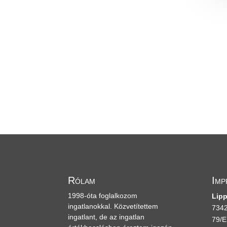
Rólam
Imp
1998-óta foglalkozom
Lipp
ingatlanokkal. Közvetítettem
7342
ingatlant, de az ingatlan
79/E