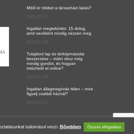
Mitől ér többet a társasházi lakás?
2026.05.27.
Ingatlan megtekintés: 15 dolog,
amit vevőként mindig nézzen meg
2026.01.09.
Tulajdoni lap és térképmásolat
beszerzése – miért okoz még
mindig gondot, és hogyan
intézhető el online?
2026.01.09.
Ingatlan állagmegóvás télen – mire
figyelj családi háznál?
2026.01.05.
koztatásunkat tudomásul veszi.
Bővebben
Összes elfogadása