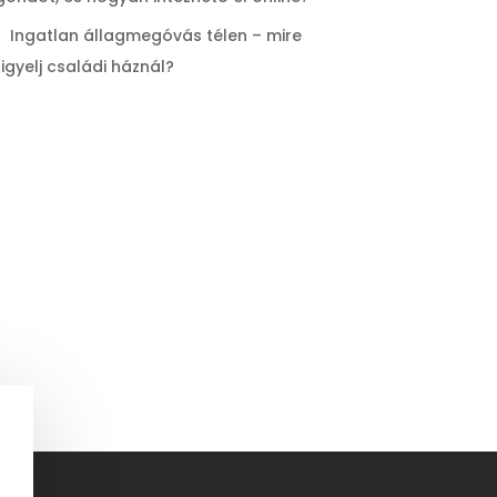
Ingatlan állagmegóvás télen – mire
figyelj családi háznál?