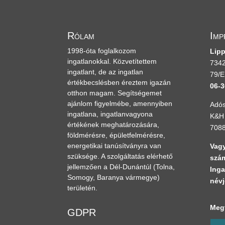
Rólam
Imp
1998-óta foglalkozom
Lipp
ingatlanokkal. Közvetítettem
7342
ingatlant, de az ingatlan
79/E
értékbecslésben éreztem igazán
06-3
otthon magam. Segítségemet
ajánlom figyelmébe, amennyiben
Adós
ingatlana, ingatlanvagyona
K&H 
értékének meghatározására,
708
földmérésre, épületfelmérésre,
energetikai tanúsítványra van
Vagy
szüksége. A szolgáltatás elérhető
szám
jellemzően a Dél-Dunántúl
(Tolna,
Inga
Somogy, Baranya vármegye)
névj
területén.
Megt
GDPR