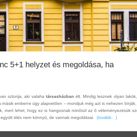
nc 5+1 helyzet és megoldása, ha
an sztorija, aki valaha
társasházban
élt. Mindig lesznek olyan lakók,
 a másik emberre úgy alapvetően – mondjuk még azt is nehezen bírják,
ik, mert lehet, hogy ez is hangosnak minősül az ő véleményezésük sze
Az együtt élés nem könnyű, de vannak megoldásai.
(tovább…)