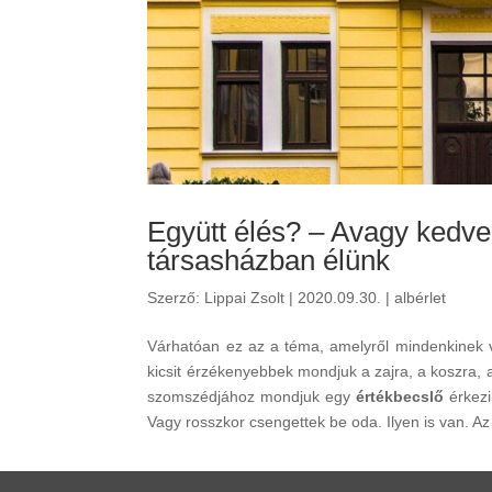
Együtt élés? – Avagy kedve
társasházban élünk
Szerző:
Lippai Zsolt
|
2020.09.30.
|
albérlet
Várhatóan ez az a téma, amelyről mindenkinek v
kicsit érzékenyebbek mondjuk a zajra, a koszra,
szomszédjához mondjuk egy
értékbecslő
érkez
Vagy rosszkor csengettek be oda. Ilyen is van. 