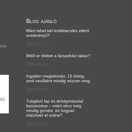
Blog ajánló
Miért lehet két értékbecslés eltérő
eredményű?
2026.07.13.
Mitől ér többet a társasházi lakás?
2026.05.27.
Ingatlan megtekintés: 15 dolog,
amit vevőként mindig nézzen meg
2026.01.09.
Tulajdoni lap és térképmásolat
beszerzése – miért okoz még
mindig gondot, és hogyan
intézhető el online?
2026.01.09.