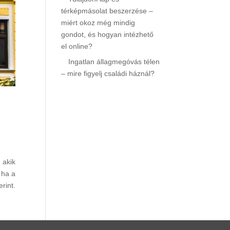
térképmásolat beszerzése –
miért okoz még mindig
gondot, és hogyan intézhető
el online?
Ingatlan állagmegóvás télen
– mire figyelj családi háznál?
 akik
 ha a
rint.