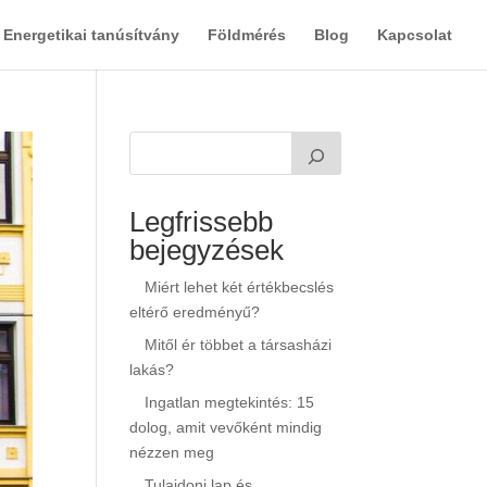
Energetikai tanúsítvány
Földmérés
Blog
Kapcsolat
Legfrissebb
bejegyzések
Miért lehet két értékbecslés
eltérő eredményű?
Mitől ér többet a társasházi
lakás?
Ingatlan megtekintés: 15
dolog, amit vevőként mindig
nézzen meg
Tulajdoni lap és