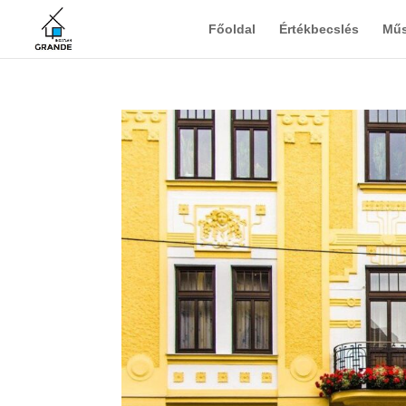
Főoldal
Értékbecslés
Műs