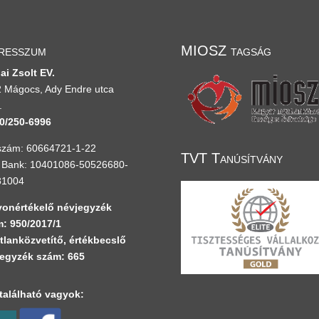
resszum
MIOSZ tagság
ai Zsolt EV.
 Mágocs, Ady Endre utca
.
0/250-6996
zám: 60664721-1-22
TVT Tanúsítvány
Bank: 10401086-50526680-
81004
onértékelő névjegyzék
: 950/2017/1
tlanközvetítő, értékbecslő
egyzék szám: 665
alálható vagyok: