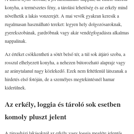
konyha, a természetes fény, a tárolási lehetőség és az erkély mind
növelhetik a lakás vonzerejét. A mai vevők gyakran keresik a
rugalmasan használható tereket: legyen hely dolgozósaroknak,
gyerekszobának, gardróbnak vagy akár vendégfogadásra alkalmas
nappalinak.
Az értéket csökkentheti a sötét belső tér, a túl sok átjáró szoba, a
rosszul elhelyezett konyha, a nehezen bútorozható alaprajz vagy
az aránytalanul nagy közlekedő. Ezek nem feltétlenül látszanak a
hirdetés első fotóján, de a személyes megtekintésnél hamar
kiderülnek.
Az erkély, loggia és tároló sok esetben
komoly pluszt jelent
A társasházi lakásoknál az erkély vagy loggia megléte jelentős