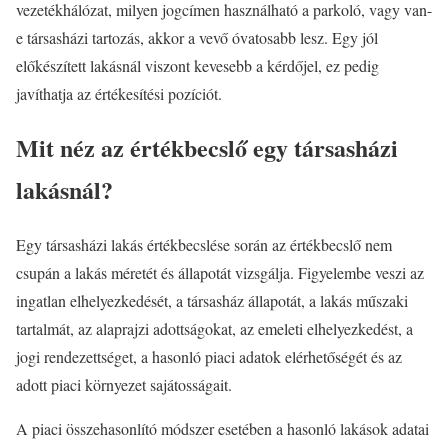
vezetékhálózat, milyen jogcímen használható a parkoló, vagy van-
e társasházi tartozás, akkor a vevő óvatosabb lesz. Egy jól
előkészített lakásnál viszont kevesebb a kérdőjel, ez pedig
javíthatja az értékesítési pozíciót.
Mit néz az értékbecslő egy társasházi
lakásnál?
Egy társasházi lakás értékbecslése során az értékbecslő nem
csupán a lakás méretét és állapotát vizsgálja. Figyelembe veszi az
ingatlan elhelyezkedését, a társasház állapotát, a lakás műszaki
tartalmát, az alaprajzi adottságokat, az emeleti elhelyezkedést, a
jogi rendezettséget, a hasonló piaci adatok elérhetőségét és az
adott piaci környezet sajátosságait.
A piaci összehasonlító módszer esetében a hasonló lakások adatai