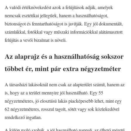
A valódi értéknövekedést azok a felújítások adják, amelyek
nemcsak esztétikai jellegűek, hanem a használhatóságot,
biztonságot és fenntarthatóságot is javítják. Egy jól dokumentált,
számlákkal, fotókkal vagy műszaki információkkal alátámasztott
felújítás a vevői bizalmat is növeli.
Az alaprajz és a használhatóság sokszor
többet ér, mint pár extra négyzetméter
A társasházi lakásoknál nem csak az alapterület számít, hanem az
is, hogy az a terület mennyire jól használható. Egy 55
négyzetméteres, jó elosztású lakás piacképesebb lehet, mint egy
62 négyzetméteres, rosszul tagolt, sötét vagy sok közlekedővel
rendelkező ingatlan.
A külön nyíló szobák, a jól használható nappali, az élhető méretű