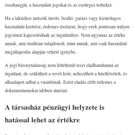
összhangját, a használati jogokat és az esetleges terheket.
Ha a lakáshoz tartozik tároló, beálló, garázs vagy kizárólagos
használatú kertrész, érdemes tisztázni, hogy ezek pontosan milyen
jogcímen kapcsolódnak az ingatlanhoz. Nem ugyanaz az értéke
annak, ami önállóan tulajdonolt, mint annak, ami csak használati
megállapodás alapján vehető igénybe.
A jogi bizonytalanság nem feltétlenül teszi eladhatatlanná az
ingatlant, de szűkítheti a vevői kört, nehezítheti a hitelfelvételt, és
alkualapot adhat a vásárlónak. Ezért eladás előtt érdemes a
dokumentumokat időben átnézni.
A társasház pénzügyi helyzete is
hatással lehet az értékre