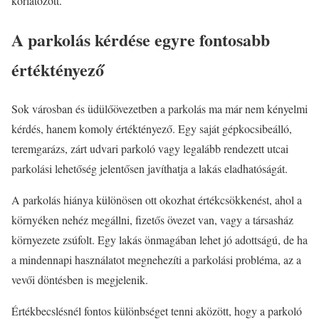
korlátozott.
A parkolás kérdése egyre fontosabb
értéktényező
Sok városban és üdülőövezetben a parkolás ma már nem kényelmi
kérdés, hanem komoly értéktényező. Egy saját gépkocsibeálló,
teremgarázs, zárt udvari parkoló vagy legalább rendezett utcai
parkolási lehetőség jelentősen javíthatja a lakás eladhatóságát.
A parkolás hiánya különösen ott okozhat értékcsökkenést, ahol a
környéken nehéz megállni, fizetős övezet van, vagy a társasház
környezete zsúfolt. Egy lakás önmagában lehet jó adottságú, de ha
a mindennapi használatot megnehezíti a parkolási probléma, az a
vevői döntésben is megjelenik.
Értékbecslésnél fontos különbséget tenni aközött, hogy a parkoló