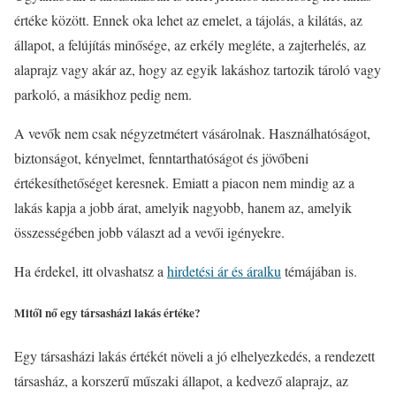
értéke között. Ennek oka lehet az emelet, a tájolás, a kilátás, az
állapot, a felújítás minősége, az erkély megléte, a zajterhelés, az
alaprajz vagy akár az, hogy az egyik lakáshoz tartozik tároló vagy
parkoló, a másikhoz pedig nem.
A vevők nem csak négyzetmétert vásárolnak. Használhatóságot,
biztonságot, kényelmet, fenntarthatóságot és jövőbeni
értékesíthetőséget keresnek. Emiatt a piacon nem mindig az a
lakás kapja a jobb árat, amelyik nagyobb, hanem az, amelyik
összességében jobb választ ad a vevői igényekre.
Ha érdekel, itt olvashatsz a
hirdetési ár és áralku
témájában is.
Mitől nő egy társasházi lakás értéke?
Egy társasházi lakás értékét növeli a jó elhelyezkedés, a rendezett
társasház, a korszerű műszaki állapot, a kedvező alaprajz, az