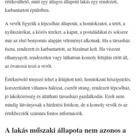
értékesíthető, mint egy átlagos állapotú lakás egy rendezett,
karbantartott épületben.
A vevők figyelik a lépcsőház állapotát, a homlokzatot, a tetőt, a
nyílászárókat, a közös tereket, a kaput, a postaládákat és sokszor
már az első benyomás alapján véleményt alkotnak. Ha a társasház
tiszta, rendezett és karbantartott, az bizalmat kelt. Ha viszont
elhanyagolt, rendezetlen vagy láthatóan komoly felújítás előtt áll,
az óvatossá teszi a vevőt.
Értéknövelő tényező lehet a felújított tető, homlokzati hőszigetelés,
korszerűsített villamos hálózat, cserélt strang, rendezett lépcsőház,
jó lakóközösség és átlátható társasházi gazdálkodás. Ezek nem
mindig látványosak a hirdetési fotókon, de a komoly vevők és az
értékbecslők számára fontos információk.
A lakás műszaki állapota nem azonos a