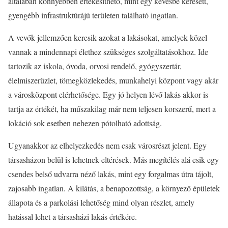
általában könnyebben értékesíthető, mint egy kevésbé keresett,
gyengébb infrastruktúrájú területen található ingatlan.
A vevők jellemzően keresik azokat a lakásokat, amelyek közel
vannak a mindennapi élethez szükséges szolgáltatásokhoz. Ide
tartozik az iskola, óvoda, orvosi rendelő, gyógyszertár,
élelmiszerüzlet, tömegközlekedés, munkahelyi központ vagy akár
a városközpont elérhetősége. Egy jó helyen lévő lakás akkor is
tartja az értékét, ha műszakilag már nem teljesen korszerű, mert a
lokáció sok esetben nehezen pótolható adottság.
Ugyanakkor az elhelyezkedés nem csak városrészt jelent. Egy
társasházon belül is lehetnek eltérések. Más megítélés alá esik egy
csendes belső udvarra néző lakás, mint egy forgalmas útra tájolt,
zajosabb ingatlan. A kilátás, a benapozottság, a környező épületek
állapota és a parkolási lehetőség mind olyan részlet, amely
hatással lehet a társasházi lakás értékére.