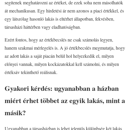
segítenek meghatározni az értéket, de ezek soha nem másolhatók
át mechanikusan. Egy hirdetési ár nem azonos a piaci értékkel, és
egy látszólag hasonló lakás is eltérhet állapotban, fekvésben,
társasházi háttérben vagy eladhatóságban.
Ezért fontos, hogy az értékbecslés ne csak számolás legyen,
hanem szakmai mérlegelés is. A jó értékbecslés megmutatja, hogy
az adott lakás a saját piacán belül hol helyezkedik el, milyen
előnyei vannak, milyen kockázatokkal kell számolni, és milyen
értéksáv tekinthető reálisnak.
Gyakori kérdés: ugyanabban a házban
miért érhet többet az egyik lakás, mint a
másik?
Ugyanabban a társasházban is lehet jelentős különbség két lakás