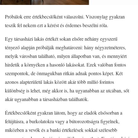
Próbálok erre értékbecslőként válaszolni. Viszonylag gyakran
teszik fel nekem ezt a kérést és érdemes beszélni róla.
Egy társasházi lakás értékét sokan elsőre néhány egyszerű
tényező alapján próbálják meghatározni: hány négyzetméteres,
melyik városban található, milyen állapotban van, és mennyiért
hirdetik a környéken a hasonló lakásokat. Ezek valóban fontos
szempontok, de önmagukban ritkán adnak pontos képet. Két
azonos alapterületű lakás között akár több millió forintos
különbség is lehet, még akkor is, ha ugyanabban az utcában, sőt
akár ugyanabban a társasházban találhatók.
Értékbecslőként gyakran látom, hogy az eladók elsősorban a
felújításra, a burkolatokra vagy a bútorozottságra figyelnek,
miközben a vevők és a banki értékelések sokkal szélesebb