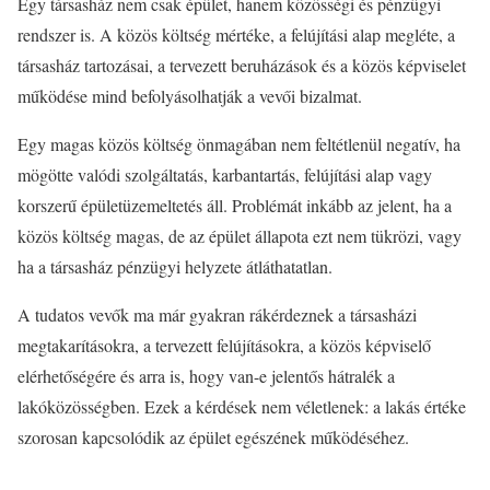
Egy társasház nem csak épület, hanem közösségi és pénzügyi
rendszer is. A közös költség mértéke, a felújítási alap megléte, a
társasház tartozásai, a tervezett beruházások és a közös képviselet
működése mind befolyásolhatják a vevői bizalmat.
Egy magas közös költség önmagában nem feltétlenül negatív, ha
mögötte valódi szolgáltatás, karbantartás, felújítási alap vagy
korszerű épületüzemeltetés áll. Problémát inkább az jelent, ha a
közös költség magas, de az épület állapota ezt nem tükrözi, vagy
ha a társasház pénzügyi helyzete átláthatatlan.
A tudatos vevők ma már gyakran rákérdeznek a társasházi
megtakarításokra, a tervezett felújításokra, a közös képviselő
elérhetőségére és arra is, hogy van-e jelentős hátralék a
lakóközösségben. Ezek a kérdések nem véletlenek: a lakás értéke
szorosan kapcsolódik az épület egészének működéséhez.