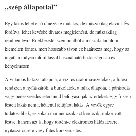
„szép állapottal”
Egy lakás lehet első ránézésre mutatós, de műszakilag elavult. És
fordítva: lehet kevésbé divatos megjelenésű, de műszakilag
rendben lévő. Értékbecslői szempontból a műszaki tartalom
kiemelten fontos, mert hosszabb távon ez határozza meg, hogy az
ingatlan milyen ráfordítással használható biztonságosan és
kényelmesen.
A villamos hálózat állapota, a víz- és csatornavezetékek, a fűtési
rendszer, a nyílászárók, a burkolatok, a falak állapota, a párásodás
vagy penészesedés jelei mind befolyásolják az értéket. Egy frissen
festett lakás nem feltétlenül felújított lakás. A vevők egyre
tudatosabbak, és sokan már nemcsak azt kérdezik, mikor volt
festve, hanem azt is, hogy történt-e elektromos hálózatcsere,
nyílászárócsere vagy fűtés korszerűsítés.