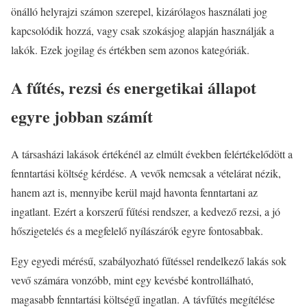
önálló helyrajzi számon szerepel, kizárólagos használati jog
kapcsolódik hozzá, vagy csak szokásjog alapján használják a
lakók. Ezek jogilag és értékben sem azonos kategóriák.
A fűtés, rezsi és energetikai állapot
egyre jobban számít
A társasházi lakások értékénél az elmúlt években felértékelődött a
fenntartási költség kérdése. A vevők nemcsak a vételárat nézik,
hanem azt is, mennyibe kerül majd havonta fenntartani az
ingatlant. Ezért a korszerű fűtési rendszer, a kedvező rezsi, a jó
hőszigetelés és a megfelelő nyílászárók egyre fontosabbak.
Egy egyedi mérésű, szabályozható fűtéssel rendelkező lakás sok
vevő számára vonzóbb, mint egy kevésbé kontrollálható,
magasabb fenntartási költségű ingatlan. A távfűtés megítélése