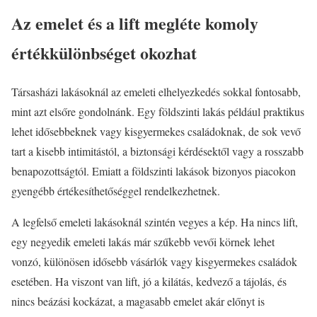
Az emelet és a lift megléte komoly
értékkülönbséget okozhat
Társasházi lakásoknál az emeleti elhelyezkedés sokkal fontosabb,
mint azt elsőre gondolnánk. Egy földszinti lakás például praktikus
lehet idősebbeknek vagy kisgyermekes családoknak, de sok vevő
tart a kisebb intimitástól, a biztonsági kérdésektől vagy a rosszabb
benapozottságtól. Emiatt a földszinti lakások bizonyos piacokon
gyengébb értékesíthetőséggel rendelkezhetnek.
A legfelső emeleti lakásoknál szintén vegyes a kép. Ha nincs lift,
egy negyedik emeleti lakás már szűkebb vevői körnek lehet
vonzó, különösen idősebb vásárlók vagy kisgyermekes családok
esetében. Ha viszont van lift, jó a kilátás, kedvező a tájolás, és
nincs beázási kockázat, a magasabb emelet akár előnyt is