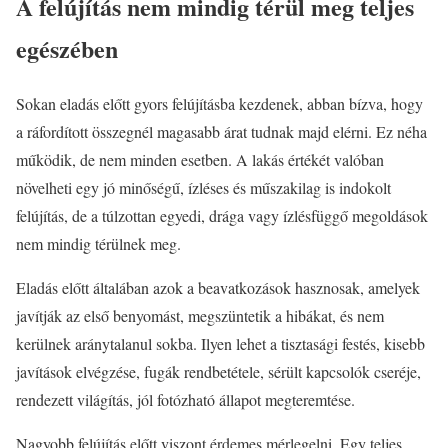
A felújítás nem mindig térül meg teljes
egészében
Sokan eladás előtt gyors felújításba kezdenek, abban bízva, hogy
a ráfordított összegnél magasabb árat tudnak majd elérni. Ez néha
működik, de nem minden esetben. A lakás értékét valóban
növelheti egy jó minőségű, ízléses és műszakilag is indokolt
felújítás, de a túlzottan egyedi, drága vagy ízlésfüggő megoldások
nem mindig térülnek meg.
Eladás előtt általában azok a beavatkozások hasznosak, amelyek
javítják az első benyomást, megszüntetik a hibákat, és nem
kerülnek aránytalanul sokba. Ilyen lehet a tisztasági festés, kisebb
javítások elvégzése, fugák rendbetétele, sérült kapcsolók cseréje,
rendezett világítás, jól fotózható állapot megteremtése.
Nagyobb felújítás előtt viszont érdemes mérlegelni. Egy teljes