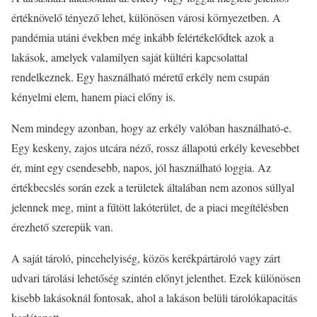
értéknövelő tényező lehet, különösen városi környezetben. A
pandémia utáni években még inkább felértékelődtek azok a
lakások, amelyek valamilyen saját kültéri kapcsolattal
rendelkeznek. Egy használható méretű erkély nem csupán
kényelmi elem, hanem piaci előny is.
Nem mindegy azonban, hogy az erkély valóban használható-e.
Egy keskeny, zajos utcára néző, rossz állapotú erkély kevesebbet
ér, mint egy csendesebb, napos, jól használható loggia. Az
értékbecslés során ezek a területek általában nem azonos súllyal
jelennek meg, mint a fűtött lakóterület, de a piaci megítélésben
érezhető szerepük van.
A saját tároló, pincehelyiség, közös kerékpártároló vagy zárt
udvari tárolási lehetőség szintén előnyt jelenthet. Ezek különösen
kisebb lakásoknál fontosak, ahol a lakáson belüli tárolókapacitás