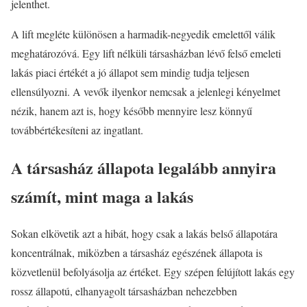
jelenthet.
A lift megléte különösen a harmadik-negyedik emelettől válik
meghatározóvá. Egy lift nélküli társasházban lévő felső emeleti
lakás piaci értékét a jó állapot sem mindig tudja teljesen
ellensúlyozni. A vevők ilyenkor nemcsak a jelenlegi kényelmet
nézik, hanem azt is, hogy később mennyire lesz könnyű
továbbértékesíteni az ingatlant.
A társasház állapota legalább annyira
számít, mint maga a lakás
Sokan elkövetik azt a hibát, hogy csak a lakás belső állapotára
koncentrálnak, miközben a társasház egészének állapota is
közvetlenül befolyásolja az értéket. Egy szépen felújított lakás egy
rossz állapotú, elhanyagolt társasházban nehezebben