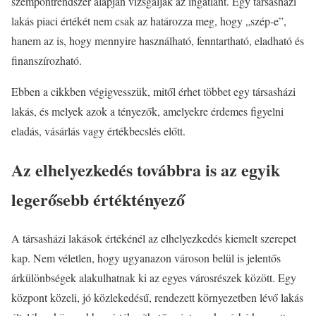
szempontrendszer alapján vizsgálják az ingatlant. Egy társasházi
lakás piaci értékét nem csak az határozza meg, hogy „szép-e”,
hanem az is, hogy mennyire használható, fenntartható, eladható és
finanszírozható.
Ebben a cikkben végigvesszük, mitől érhet többet egy társasházi
lakás, és melyek azok a tényezők, amelyekre érdemes figyelni
eladás, vásárlás vagy értékbecslés előtt.
Az elhelyezkedés továbbra is az egyik
legerősebb értéktényező
A társasházi lakások értékénél az elhelyezkedés kiemelt szerepet
kap. Nem véletlen, hogy ugyanazon városon belül is jelentős
árkülönbségek alakulhatnak ki az egyes városrészek között. Egy
központ közeli, jó közlekedésű, rendezett környezetben lévő lakás