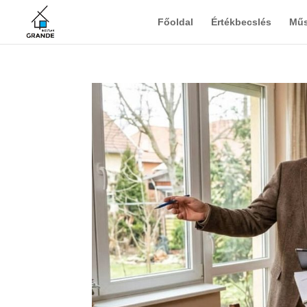
Főoldal
Értékbecslés
Műs