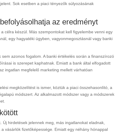
t jelent. Sok esetben a piaci tényezők súlyozásának
s befolyásolhatja az eredményt
 célra készül. Más szempontokat kell figyelembe venni egy
ásnál, egy hagyatéki ügyben, vagyonmegosztásnál vagy banki
rték sem azonos fogalom. A banki értékelés során a finanszírozó
írásai is szerepet kaphatnak. Emiatt a bank által elfogadott
n az ingatlan megfelelő marketing mellett várhatóan
lési megközelítést is ismer, köztük a piaci összehasonlító, a
égalapú módszert. Az alkalmazott módszer vagy a módszerek
et.
kötött
k. Új hirdetések jelennek meg, más ingatlanokat eladnak,
és a vásárlók fizetőképessége. Emiatt egy néhány hónappal