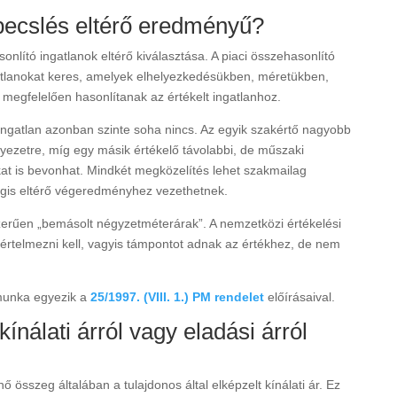
kbecslés eltérő eredményű?
nlító ingatlanok eltérő kiválasztása. A piaci összehasonlító
atlanokat keres, amelyek elhelyezkedésükben, méretükben,
megfelelően hasonlítanak az értékelt ingatlanhoz.
ngatlan azonban szinte soha nincs. Az egyik szakértő nagyobb
yezetre, míg egy másik értékelő távolabbi, de műszaki
kat is bevonhat. Mindkét megközelítés lehet szakmailag
mégis eltérő végeredményhez vezethetnek.
erűen „bemásolt négyzetméterárak”. A nemzetközi értékelési
 értelmezni kell, vagyis támpontot adnak az értékhez, de nem
 munka egyezik a
25/1997. (VIII. 1.) PM rendelet
előírásaival.
nálati árról vagy eladási árról
 összeg általában a tulajdonos által elképzelt kínálati ár. Ez