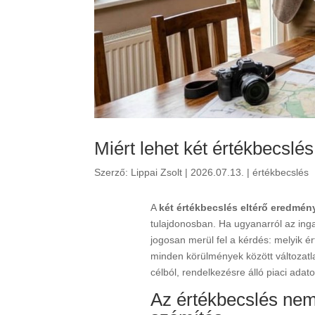
Miért lehet két értékbecslé
Szerző:
Lippai Zsolt
|
2026.07.13.
|
értékbecslés
A
két értékbecslés eltérő eredmén
tulajdonosban. Ha ugyanarról az inga
jogosan merül fel a kérdés: melyik é
minden körülmények között változatl
célból, rendelkezésre álló piaci ada
Az értékbecslés ne