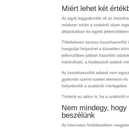
Miért lehet két érté
Az egyik leggyakoribb ok az összehaso
módszer során a szakértő olyan ing
állapotukban és egyéb jellemzőikben 
Tökéletesen azonos összehasonlító i
hangsúlyt helyezhet a közvetlen körn
jellemzőiben jobban hasonlító adato
indokolható, a kiválasztott adatok 
Az összehasonlító adatok nem egysz
gyakorlat szerint ezeket elemezni és
helyettesítik a szakértői mérlegelést.
Történik ez akkor is, ha a szakértői
Nem mindegy, hogy kí
beszélünk
Az internetes hirdetésekben megjelenő