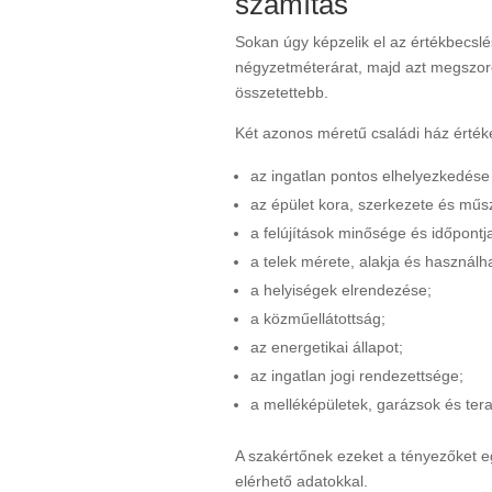
számítás
Sokan úgy képzelik el az értékbecslé
négyzetméterárat, majd azt megszoroz
összetettebb.
Két azonos méretű családi ház értéke
az ingatlan pontos elhelyezkedése
az épület kora, szerkezete és műsz
a felújítások minősége és időpontj
a telek mérete, alakja és használh
a helyiségek elrendezése;
a közműellátottság;
az energetikai állapot;
az ingatlan jogi rendezettsége;
a melléképületek, garázsok és tera
A szakértőnek ezeket a tényezőket eg
elérhető adatokkal.