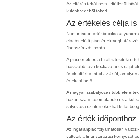
Az eltérés tehát nem feltétlenül hibá
különbségéből fakad.
Az értékelés célja i
Nem minden értékbecslés ugyanarra a
eladás előtti piaci értékmeghatároz
finanszírozás során.
A piaci érték és a hitelbiztosítéki é
hosszabb távú kockázatai és saját elő
érték eltérhet attól az ártól, amelye
értékesíthető.
A magyar szabályozás többféle értéke
hozamszámításon alapuló és a költs
súlyozása szintén okozhat különbség
Az érték időponthoz 
Az ingatlanpiac folyamatosan változi
változik a finanszírozási környezet 