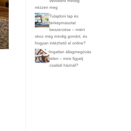
vevőként mindig
nézzen meg
Tulajdoni lap és
térképmásolat
beszerzése – miért
okoz még mindig gondot, és
hogyan intézhető el online?
Ingatlan állagmegóvás
télen – mire figyelj
családi háznál?