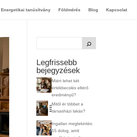
Energetikai tanúsítvány
Földmérés
Blog
Kapcsolat
Legfrissebb
bejegyzések
Miért lehet két
értékbecslés eltérő
eredményű?
Mitől ér többet a
társasházi lakás?
Ingatlan megtekintés:
15 dolog, amit