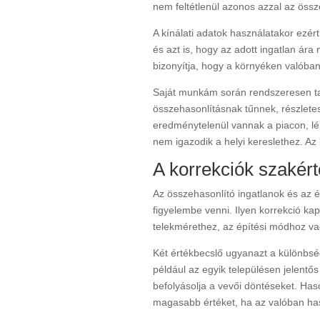
nem feltétlenül azonos azzal az össz
A kínálati adatok használatakor ezért
és azt is, hogy az adott ingatlan ár
bizonyítja, hogy a környéken valóban
Saját munkám során rendszeresen tal
összehasonlításnak tűnnek, részletes
eredménytelenül vannak a piacon, lé
nem igazodik a helyi kereslethez. Az
A korrekciók szakért
Az összehasonlító ingatlanok és az ér
figyelembe venni. Ilyen korrekció ka
telekmérethez, az építési módhoz va
Két értékbecslő ugyanazt a különbsé
például az egyik településen jelentő
befolyásolja a vevői döntéseket. Haso
magasabb értéket, ha az valóban ha