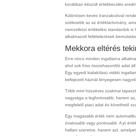
korábban készült értékbecslés eredmé
Különösen kevés tranzakcióval rendel
szélesebb az az értéktartomány, ame
nemzetközi értékelési standardok is 
alkalmazott feltételezések bemutatá
Mekkora eltérés tek
Erre nincs minden ingatlanra alkalma
ahol sok friss összehasonlító adat á
Egy egyedi kialakítású vidéki ingatla
befejezett háznál lényegesen nagyob
Több mint húszéves szakmai tapaszt
nagysága a legfontosabb, hanem az, 
megfelelő piaci adat és követhető sz
Egy magasabb érték nem automatikus
óvatosabb vagy pontosabb. A jó érté
hallani szeretne, hanem azt, amelyet