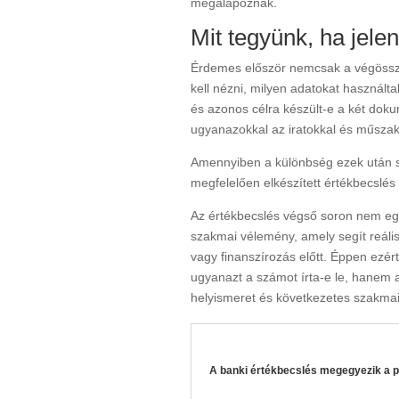
megalapoznak.
Mit tegyünk, ha jelen
Érdemes először nemcsak a végössze
kell nézni, milyen adatokat használta
és azonos célra készült-e a két dok
ugyanazokkal az iratokkal és műszaki
Amennyiben a különbség ezek után s
megfelelően elkészített értékbecslé
Az értékbecslés végső soron nem egy
szakmai vélemény, amely segít reáli
vagy finanszírozás előtt. Éppen ezé
ugyanazt a számot írta-e le, hanem 
helyismeret és következetes szakmai
A banki értékbecslés megegyezik a pi