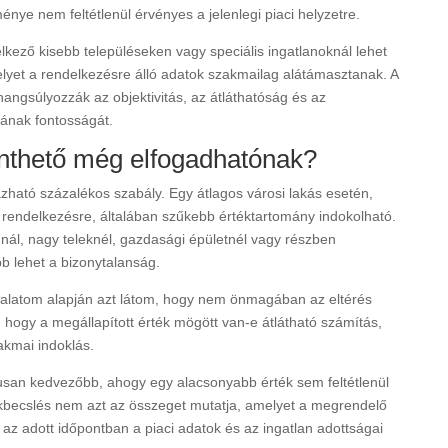
nye nem feltétlenül érvényes a jelenlegi piaci helyzetre.
kező kisebb településeken vagy speciális ingatlanoknál lehet
lyet a rendelkezésre álló adatok szakmailag alátámasztanak. A
hangsúlyozzák az objektivitás, az átláthatóság és az
sának fontosságát.
inthető még elfogadhatónak?
zható százalékos szabály. Egy átlagos városi lakás esetén,
ll rendelkezésre, általában szűkebb értéktartomány indokolható.
nnál, nagy teleknél, gazdasági épületnél vagy részben
b lehet a bizonytalanság.
alatom alapján azt látom, hogy nem önmagában az eltérés
hogy a megállapított érték mögött van-e átlátható számítás,
akmai indoklás.
an kedvezőbb, ahogy egy alacsonyabb érték sem feltétlenül
kbecslés nem azt az összeget mutatja, amelyet a megrendelő
 az adott időpontban a piaci adatok és az ingatlan adottságai