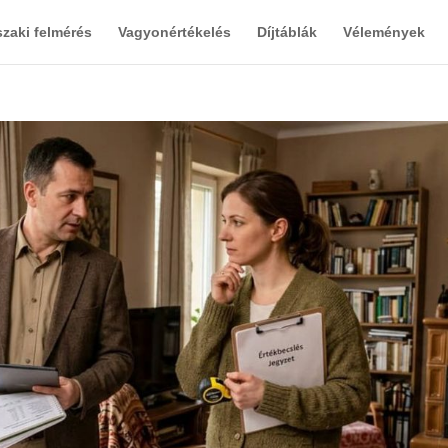
zaki felmérés
Vagyonértékelés
Díjtáblák
Vélemények