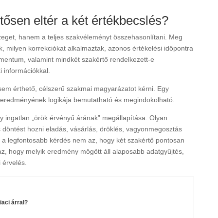
tősen eltér a két értékbecslés?
get, hanem a teljes szakvéleményt összehasonlítani. Meg
k, milyen korrekciókat alkalmaztak, azonos értékelési időpontra
umentum, valamint mindkét szakértő rendelkezett-e
 információkkal.
em érthető, célszerű szakmai magyarázatot kérni. Egy
s eredményének logikája bemutatható és megindokolható.
 ingatlan „örök érvényű árának” megállapítása. Olyan
s döntést hozni eladás, vásárlás, öröklés, vagyonmegosztás
rt a legfontosabb kérdés nem az, hogy két szakértő pontosan
az, hogy melyik eredmény mögött áll alaposabb adatgyűjtés,
 érvelés.
aci árral?