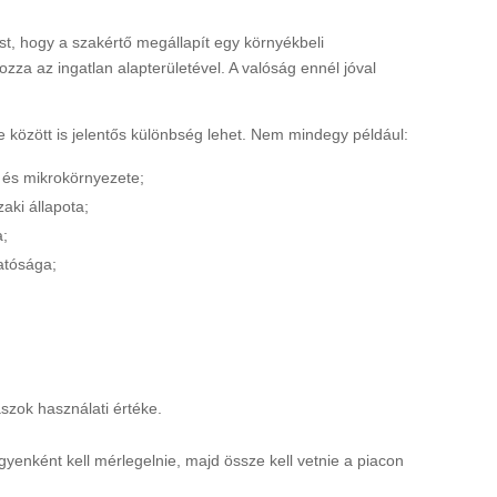
st, hogy a szakértő megállapít egy környékbeli
za az ingatlan alapterületével. A valóság ennél jóval
 között is jelentős különbség lehet. Nem mindegy például:
 és mikrokörnyezete;
aki állapota;
a;
atósága;
szok használati értéke.
yenként kell mérlegelnie, majd össze kell vetnie a piacon