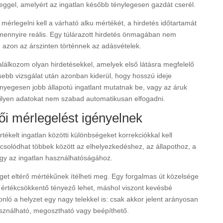
eggel, amelyért az ingatlan később ténylegesen gazdát cserél.
 mérlegelni kell a várható alku mértékét, a hirdetés időtartamát
a mennyire reális. Egy túlárazott hirdetés önmagában nem
 azon az árszinten történnek az adásvételek.
álkozom olyan hirdetésekkel, amelyek első látásra megfelelő
ebb vizsgálat után azonban kiderül, hogy hosszú ideje
nyegesen jobb állapotú ingatlant mutatnak be, vagy az áruk
 ilyen adatokat nem szabad automatikusan elfogadni.
ői mérlegelést igényelnek
tékelt ingatlan közötti különbségeket korrekciókkal kell
pcsolódhat többek között az elhelyezkedéshez, az állapothoz, a
gy az ingatlan használhatóságához.
get eltérő mértékűnek ítélheti meg. Egy forgalmas út közelsége
s értékcsökkentő tényező lehet, máshol viszont kevésbé
nló a helyzet egy nagy telekkel is: csak akkor jelent arányosan
sználható, megosztható vagy beépíthető.