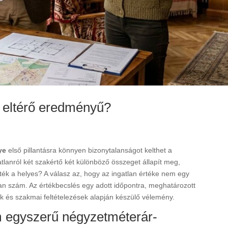
s eltérő eredményű?
ye
első pillantásra könnyen bizonytalanságot kelthet a
tlanról két szakértő két különböző összeget állapít meg,
rték a helyes? A válasz az, hogy az ingatlan értéke nem egy
an szám. Az értékbecslés egy adott időpontra, meghatározott
tok és szakmai feltételezések alapján készülő vélemény.
m egyszerű négyzetméterár-