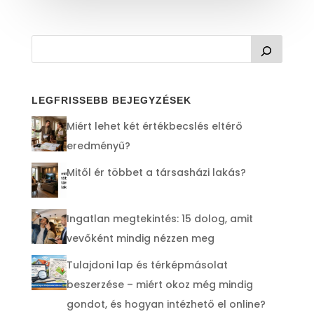
LEGFRISSEBB BEJEGYZÉSEK
Miért lehet két értékbecslés eltérő
eredményű?
Mitől ér többet a társasházi lakás?
Ingatlan megtekintés: 15 dolog, amit
vevőként mindig nézzen meg
Tulajdoni lap és térképmásolat
beszerzése – miért okoz még mindig
gondot, és hogyan intézhető el online?