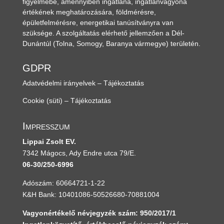
figyelmébe, amennyiben ingatlana, ingatlanvagyona
értékének meghatározására, földmérésre,
épületfelmérésre, energetikai tanúsítványra van
szüksége. A szolgáltatás elérhető jellemzően a Dél-
Dunántúl
(Tolna, Somogy, Baranya vármegye)
területén.
GDPR
Adatvédelmi irányelvek – Tájékoztatás
Cookie (süti) – Tájékoztatás
Impresszum
Lippai Zsolt EV.
7342 Mágocs, Ady Endre utca 79/E.
06-30/250-6996
Adószám: 60664721-1-22
K&H Bank: 10401086-50526680-70881004
Vagyonértékelő névjegyzék szám: 950/2017/1