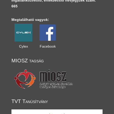
Ingatlanközvetítő, értékbecslő névjegyzék szám:
665
Megtalálható vagyok:
Cylex
Facebook
MIOSZ tagság
TVT Tanúsítvány