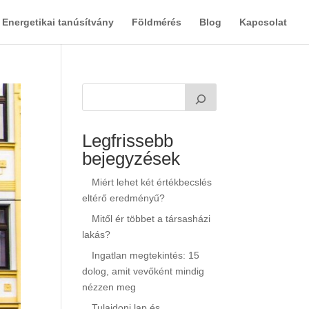
Energetikai tanúsítvány
Földmérés
Blog
Kapcsolat
Legfrissebb
bejegyzések
Miért lehet két értékbecslés
eltérő eredményű?
Mitől ér többet a társasházi
lakás?
Ingatlan megtekintés: 15
dolog, amit vevőként mindig
nézzen meg
Tulajdoni lap és