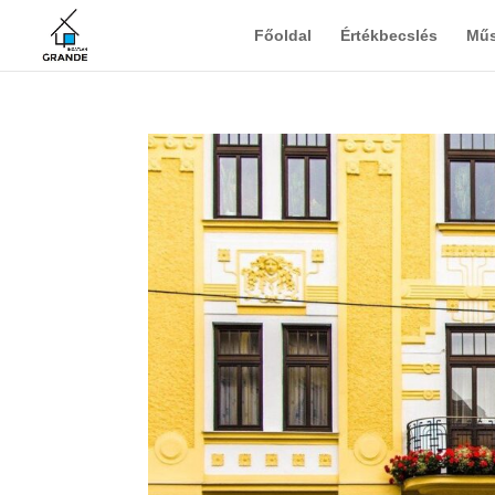
Főoldal
Értékbecslés
Műs