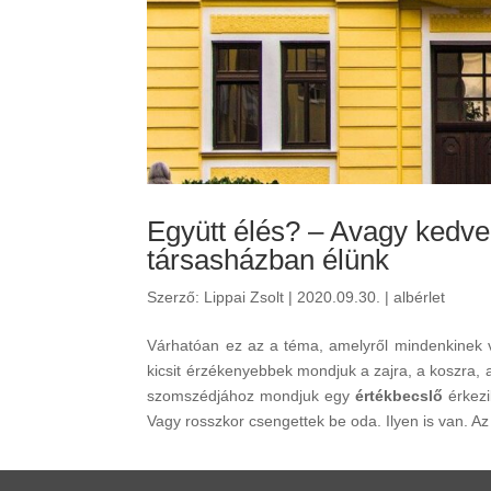
Együtt élés? – Avagy kedve
társasházban élünk
Szerző:
Lippai Zsolt
|
2020.09.30.
|
albérlet
Várhatóan ez az a téma, amelyről mindenkinek v
kicsit érzékenyebbek mondjuk a zajra, a koszra,
szomszédjához mondjuk egy
értékbecslő
érkez
Vagy rosszkor csengettek be oda. Ilyen is van. 