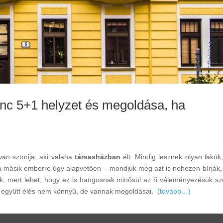
nc 5+1 helyzet és megoldása, ha
an sztorija, aki valaha
társasházban
élt. Mindig lesznek olyan lakók,
 a másik emberre úgy alapvetően – mondjuk még azt is nehezen bírják,
ik, mert lehet, hogy ez is hangosnak minősül az ő véleményezésük sze
Az együtt élés nem könnyű, de vannak megoldásai.
(tovább…)