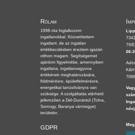
Rólam
Imp
1998-óta foglalkozom
Lipp
ingatlanokkal. Közvetítettem
7342
ingatlant, de az ingatlan
79/E
értékbecslésben éreztem igazán
06-3
otthon magam. Segítségemet
ajánlom figyelmébe, amennyiben
Adós
ingatlana, ingatlanvagyona
K&H 
értékének meghatározására,
708
földmérésre, épületfelmérésre,
energetikai tanúsítványra van
Vagy
szüksége. A szolgáltatás elérhető
szám
jellemzően a Dél-Dunántúl
(Tolna,
Inga
Somogy, Baranya vármegye)
névj
területén.
Megt
GDPR