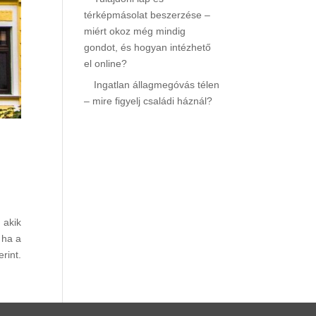
térképmásolat beszerzése –
miért okoz még mindig
gondot, és hogyan intézhető
el online?
Ingatlan állagmegóvás télen
– mire figyelj családi háznál?
 akik
 ha a
rint.