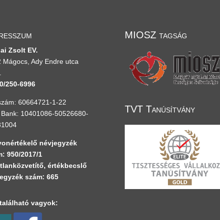
resszum
MIOSZ tagság
ai Zsolt EV.
 Mágocs, Ady Endre utca
.
0/250-6996
zám: 60664721-1-22
TVT Tanúsítvány
Bank: 10401086-50526680-
81004
onértékelő névjegyzék
: 950/2017/1
tlanközvetítő, értékbecslő
egyzék szám: 665
alálható vagyok: