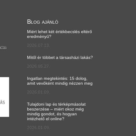
Blog ajánló
Miért lehet két értékbecslés eltérő
eredményű?
2026.07.13.
Mitől ér többet a társasházi lakás?
2026.05.27.
Ingatlan megtekintés: 15 dolog,
amit vevőként mindig nézzen meg
2026.01.09.
Tulajdoni lap és térképmásolat
beszerzése – miért okoz még
mindig gondot, és hogyan
intézhető el online?
2026.01.09.