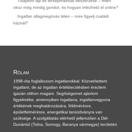
Tulajdoni lap és térképmásolat beszerzése – miért
okoz még mindig gondot, és hogyan intézhető el online?
Ingatlan állagmegóvás télen – mire figyelj családi
háznál?
Rólam
1998-óta foglalkozom ingatlanokkal. Közvetítettem
ingatlant, de az ingatlan értékbecslésben éreztem
igazán otthon magam. Segítségemet ajánlom
figyelmébe, amennyiben ingatlana, ingatlanvagyona
értékének meghatározására, földmérésre,
épületfelmérésre, energetikai tanúsítványra van
szüksége. A szolgáltatás elérhető jellemzően a Dél-
Dunántúl
(Tolna, Somogy, Baranya vármegye)
területén.