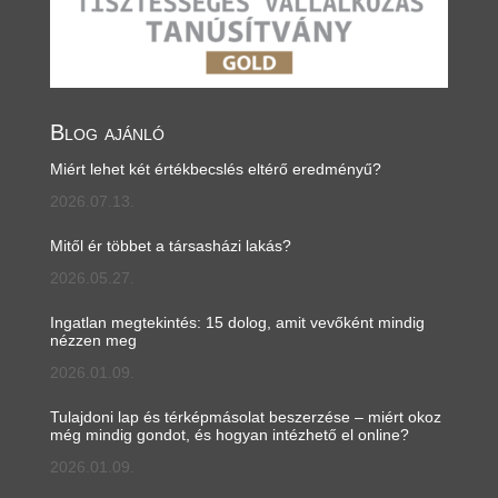
Blog ajánló
Miért lehet két értékbecslés eltérő eredményű?
2026.07.13.
Mitől ér többet a társasházi lakás?
2026.05.27.
Ingatlan megtekintés: 15 dolog, amit vevőként mindig
nézzen meg
2026.01.09.
Tulajdoni lap és térképmásolat beszerzése – miért okoz
még mindig gondot, és hogyan intézhető el online?
2026.01.09.