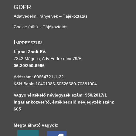
GDPR
Adatvédelmi irányelvek – Tájékoztatás
Cookie (süti) – Tájékoztatás
Impresszum
Lippai Zsolt EV.
7342 Mágocs, Ady Endre utca 79/E.
06-30/250-6996
Adószám: 60664721-1-22
K&H Bank: 10401086-50526680-70881004
Vagyonértékelő névjegyzék szám: 950/2017/1
Ingatlanközvetítő, értékbecslő névjegyzék szám:
665
Megtalálható vagyok: