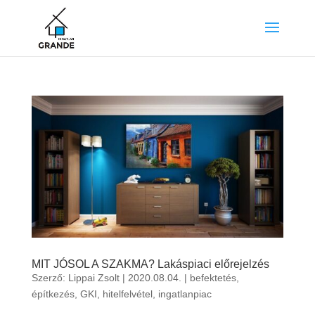
MIT JÓSOL A SZAKMA? Lakáspiaci előrejelzés
Szerző:
Lippai Zsolt
|
2020.08.04.
|
befektetés
,
építkezés
,
GKI
,
hitelfelvétel
,
ingatlanpiac