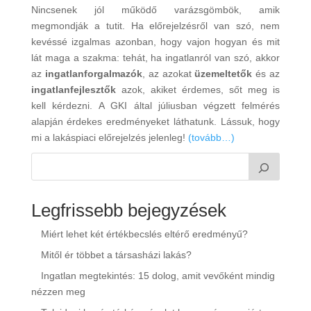
Nincsenek jól működő varázsgömbök, amik
megmondják a tutit. Ha előrejelzésről van szó, nem
kevéssé izgalmas azonban, hogy vajon hogyan és mit
lát maga a szakma: tehát, ha ingatlanról van szó, akkor
az
ingatlanforgalmazók
, az azokat
üzemeltetők
és az
ingatlanfejlesztők
azok, akiket érdemes, sőt meg is
kell kérdezni. A GKI által júliusban végzett felmérés
alapján érdekes eredményeket láthatunk. Lássuk, hogy
mi a lakáspiaci előrejelzés jelenleg!
(tovább…)
Legfrissebb bejegyzések
Miért lehet két értékbecslés eltérő eredményű?
Mitől ér többet a társasházi lakás?
Ingatlan megtekintés: 15 dolog, amit vevőként mindig
nézzen meg