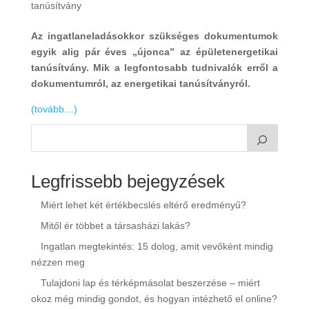
tanúsítvány
Az ingatlaneladásokkor szükséges dokumentumok
egyik alig pár éves „újonca” az épületenergetikai
tanúsítvány. Mik a legfontosabb tudnivalók erről a
dokumentumról, az energetikai tanúsítványról.
(tovább…)
Legfrissebb bejegyzések
Miért lehet két értékbecslés eltérő eredményű?
Mitől ér többet a társasházi lakás?
Ingatlan megtekintés: 15 dolog, amit vevőként mindig
nézzen meg
Tulajdoni lap és térképmásolat beszerzése – miért
okoz még mindig gondot, és hogyan intézhető el online?