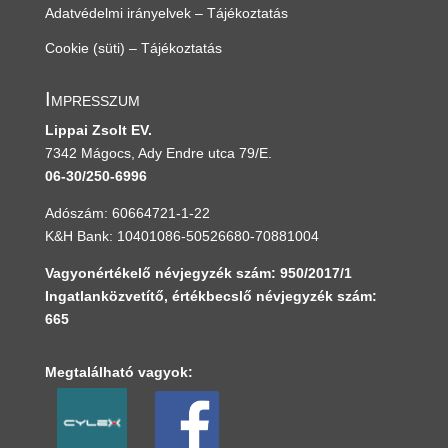
Adatvédelmi irányelvek – Tájékoztatás
Cookie (süti) – Tájékoztatás
Impresszum
Lippai Zsolt EV.
7342 Mágocs, Ady Endre utca 79/E.
06-30/250-6996
Adószám: 60664721-1-22
K&H Bank: 10401086-50526680-70881004
Vagyonértékelő névjegyzék szám: 950/2017/1
Ingatlanközvetítő, értékbecslő névjegyzék szám:
665
Megtalálható vagyok: