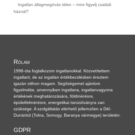
Ingatlan állagmegóvás télen – mire figyelj családi
háznál?
Rólam
1998-óta foglalkozom ingatlanokkal. Közvetítettem
ingatlant, de az ingatlan értékbecslésben éreztem
igazán otthon magam. Segítségemet ajánlom
figyelmébe, amennyiben ingatlana, ingatlanvagyona
értékének meghatározására, földmérésre,
épületfelmérésre, energetikai tanúsítványra van
szüksége. A szolgáltatás elérhető jellemzően a Dél-
Dunántúl
(Tolna, Somogy, Baranya vármegye)
területén.
GDPR