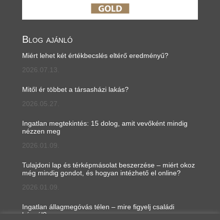
Blog ajánló
Miért lehet két értékbecslés eltérő eredményű?
2026.07.13.
Mitől ér többet a társasházi lakás?
2026.05.27.
Ingatlan megtekintés: 15 dolog, amit vevőként mindig
nézzen meg
2026.01.09.
Tulajdoni lap és térképmásolat beszerzése – miért okoz
még mindig gondot, és hogyan intézhető el online?
2026.01.09.
Ingatlan állagmegóvás télen – mire figyelj családi
háznál?