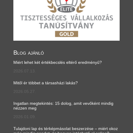
Blog ajánló
Miért lehet két értékbecslés eltérő eredményű?
2026.07.13.
Mitől ér többet a társasházi lakás?
2026.05.27.
Ingatlan megtekintés: 15 dolog, amit vevőként mindig
nézzen meg
2026.01.09.
Tulajdoni lap és térképmásolat beszerzése – miért okoz