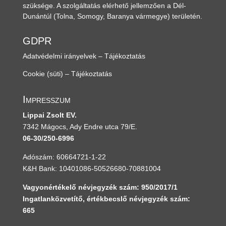
szüksége. A szolgáltatás elérhető jellemzően a Dél-
Dunántúl
(Tolna, Somogy, Baranya vármegye)
területén.
GDPR
Adatvédelmi irányelvek – Tájékoztatás
Cookie (süti) – Tájékoztatás
Impresszum
Lippai Zsolt EV.
7342 Mágocs, Ady Endre utca 79/E.
06-30/250-6996
Adószám: 60664721-1-22
K&H Bank: 10401086-50526680-70881004
Vagyonértékelő névjegyzék szám: 950/2017/1
Ingatlanközvetítő, értékbecslő névjegyzék szám:
665