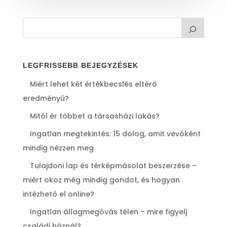
LEGFRISSEBB BEJEGYZÉSEK
Miért lehet két értékbecslés eltérő
eredményű?
Mitől ér többet a társasházi lakás?
Ingatlan megtekintés: 15 dolog, amit vevőként
mindig nézzen meg
Tulajdoni lap és térképmásolat beszerzése –
miért okoz még mindig gondot, és hogyan
intézhető el online?
Ingatlan állagmegóvás télen – mire figyelj
családi háznál?