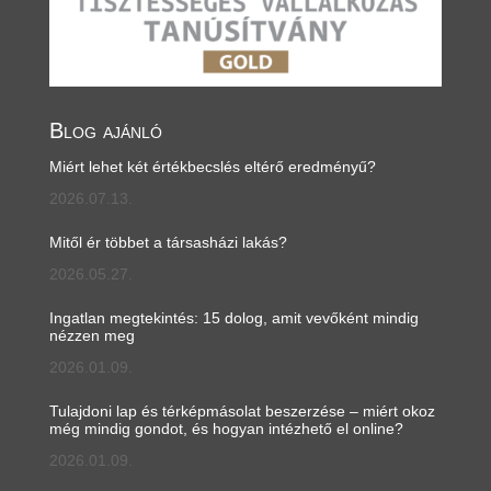
Blog ajánló
Miért lehet két értékbecslés eltérő eredményű?
2026.07.13.
Mitől ér többet a társasházi lakás?
2026.05.27.
Ingatlan megtekintés: 15 dolog, amit vevőként mindig
nézzen meg
2026.01.09.
Tulajdoni lap és térképmásolat beszerzése – miért okoz
még mindig gondot, és hogyan intézhető el online?
2026.01.09.