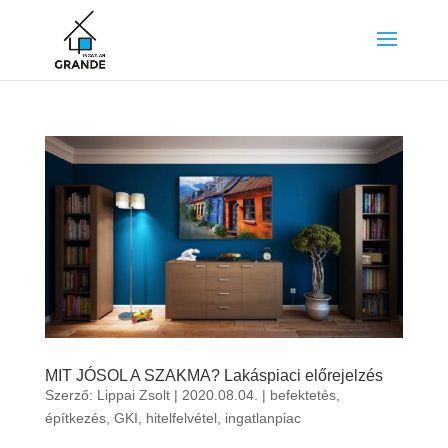
MIT JÓSOL A SZAKMA? Lakáspiaci előrejelzés
Szerző:
Lippai Zsolt
|
2020.08.04.
|
befektetés
,
építkezés
,
GKI
,
hitelfelvétel
,
ingatlanpiac