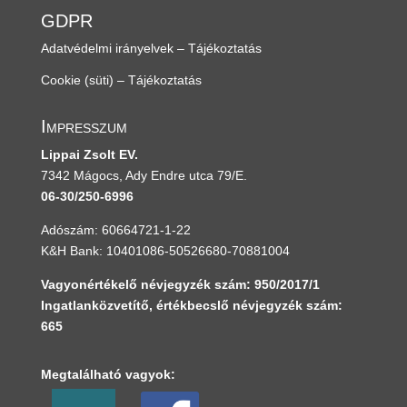
GDPR
Adatvédelmi irányelvek – Tájékoztatás
Cookie (süti) – Tájékoztatás
Impresszum
Lippai Zsolt EV.
7342 Mágocs, Ady Endre utca 79/E.
06-30/250-6996
Adószám: 60664721-1-22
K&H Bank: 10401086-50526680-70881004
Vagyonértékelő névjegyzék szám: 950/2017/1
Ingatlanközvetítő, értékbecslő névjegyzék szám:
665
Megtalálható vagyok: