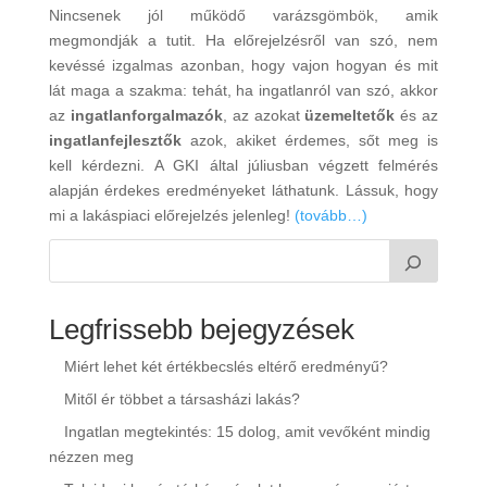
Nincsenek jól működő varázsgömbök, amik
megmondják a tutit. Ha előrejelzésről van szó, nem
kevéssé izgalmas azonban, hogy vajon hogyan és mit
lát maga a szakma: tehát, ha ingatlanról van szó, akkor
az
ingatlanforgalmazók
, az azokat
üzemeltetők
és az
ingatlanfejlesztők
azok, akiket érdemes, sőt meg is
kell kérdezni. A GKI által júliusban végzett felmérés
alapján érdekes eredményeket láthatunk. Lássuk, hogy
mi a lakáspiaci előrejelzés jelenleg!
(tovább…)
Legfrissebb bejegyzések
Miért lehet két értékbecslés eltérő eredményű?
Mitől ér többet a társasházi lakás?
Ingatlan megtekintés: 15 dolog, amit vevőként mindig
nézzen meg