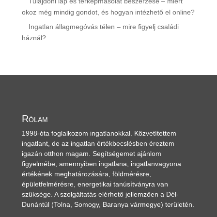
Tulajdoni lap és térképmásolat beszerzése – miért
okoz még mindig gondot, és hogyan intézhető el online?
Ingatlan állagmegóvás télen – mire figyelj családi
háznál?
Rólam
1998-óta foglalkozom ingatlanokkal. Közvetítettem
ingatlant, de az ingatlan értékbecslésben éreztem
igazán otthon magam. Segítségemet ajánlom
figyelmébe, amennyiben ingatlana, ingatlanvagyona
értékének meghatározására, földmérésre,
épületfelmérésre, energetikai tanúsítványra van
szüksége. A szolgáltatás elérhető jellemzően a Dél-
Dunántúl
(Tolna, Somogy, Baranya vármegye)
területén.