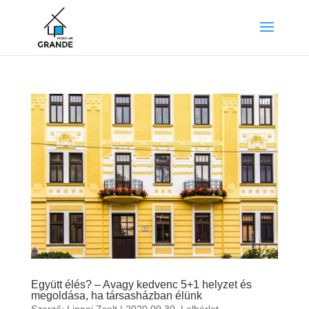
Együtt élés? – Avagy kedvenc 5+1 helyzet és
megoldása, ha társasházban élünk
Szerző:
Lippai Zsolt
|
2020.09.30.
|
albérlet