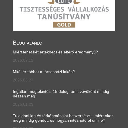
Blog ajánló
Miért lehet két értékbecslés eltérő eredményű?
2026.07.13.
Mitől ér többet a társasházi lakás?
2026.05.27.
Ingatlan megtekintés: 15 dolog, amit vevőként mindig
nézzen meg
2026.01.09.
Tulajdoni lap és térképmásolat beszerzése – miért okoz
még mindig gondot, és hogyan intézhető el online?