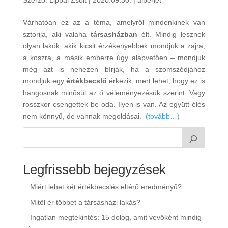
Várhatóan ez az a téma, amelyről mindenkinek van
sztorija, aki valaha
társasházban
élt. Mindig lesznek
olyan lakók, akik kicsit érzékenyebbek mondjuk a zajra,
a koszra, a másik emberre úgy alapvetően – mondjuk
még azt is nehezen bírják, ha a szomszédjához
mondjuk egy
értékbecslő
érkezik, mert lehet, hogy ez is
hangosnak minősül az ő véleményezésük szerint. Vagy
rosszkor csengettek be oda. Ilyen is van. Az együtt élés
nem könnyű, de vannak megoldásai.
(tovább…)
Legfrissebb bejegyzések
Miért lehet két értékbecslés eltérő eredményű?
Mitől ér többet a társasházi lakás?
Ingatlan megtekintés: 15 dolog, amit vevőként mindig