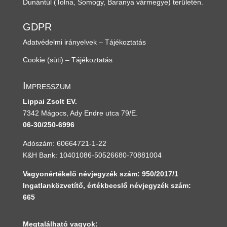
Dunántúl
(Tolna, Somogy, Baranya vármegye)
területén.
GDPR
Adatvédelmi irányelvek – Tájékoztatás
Cookie (süti) – Tájékoztatás
Impresszum
Lippai Zsolt EV.
7342 Mágocs, Ady Endre utca 79/E.
06-30/250-6996
Adószám: 60664721-1-22
K&H Bank: 10401086-50526680-70881004
Vagyonértékelő névjegyzék szám: 950/2017/1
Ingatlanközvetítő, értékbecslő névjegyzék szám:
665
Megtalálható vagyok: