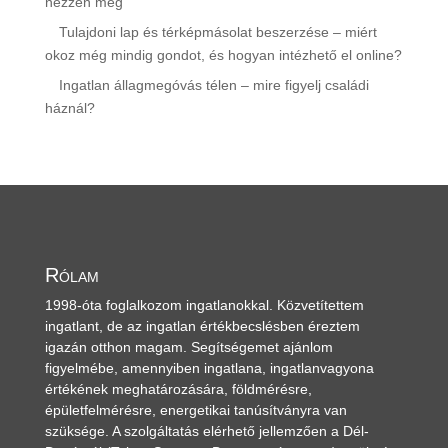
nézzen meg
Tulajdoni lap és térképmásolat beszerzése – miért
okoz még mindig gondot, és hogyan intézhető el online?
Ingatlan állagmegóvás télen – mire figyelj családi
háznál?
Rólam
1998-óta foglalkozom ingatlanokkal. Közvetítettem
ingatlant, de az ingatlan értékbecslésben éreztem
igazán otthon magam. Segítségemet ajánlom
figyelmébe, amennyiben ingatlana, ingatlanvagyona
értékének meghatározására, földmérésre,
épületfelmérésre, energetikai tanúsítványra van
szüksége. A szolgáltatás elérhető jellemzően a Dél-