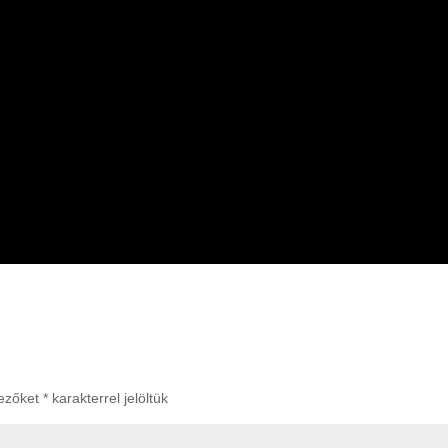
mezőket
*
karakterrel jelöltük