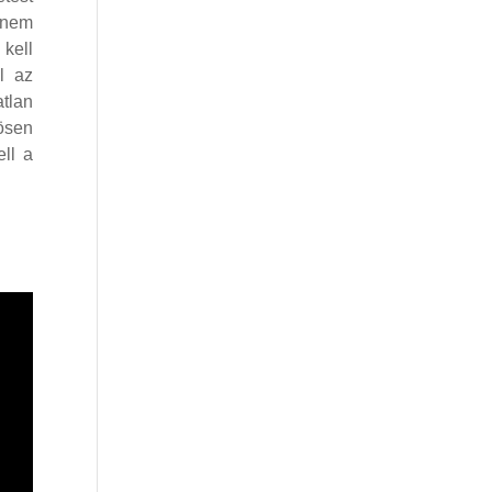
 nem
kell
l az
atlan
ösen
ell a