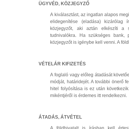
ÜGYVÉD, KÖZJEGYZŐ
A kiválasztást, az ingatlan alapos me
elidegenítése (eladása) kizárólag
közjegyzőt, aki aztán elkészíti a 
tudnivalókra. Ha szükséges bank, 
közjegyzőt is igénybe kell venni. A föl
VÉTELÁR KIFIZETÉS
A foglaló vagy előleg átadását követő
módját, határidejét. A további önerő fe
hitel folyósítása is ez után következ
mikéntjéről is érdemes itt rendelkezni.
ÁTADÁS, ÁTVÉTEL
A földhivatalt is írásban kell értes