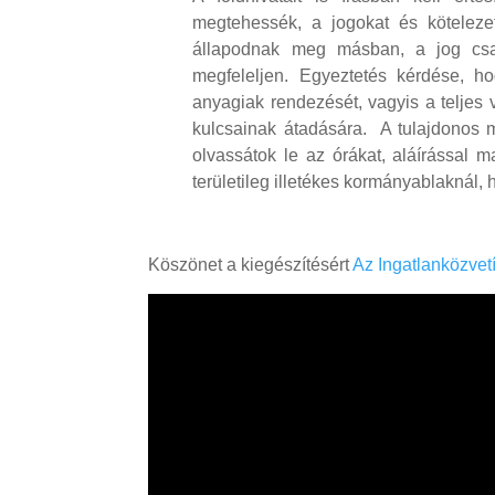
megtehessék, a jogokat és kötelez
állapodnak meg másban, a jog csak
megfeleljen. Egyeztetés kérdése, h
anyagiak rendezését, vagyis a teljes v
kulcsainak átadására. A tulajdonos m
olvassátok le az órákat, aláírással m
területileg illetékes kormányablaknál, 
Köszönet a kiegészítésért
Az Ingatlanközvet