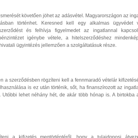
gismerését követően jöhet az adásvétel. Magyarországon az ing
 írásban történhet. Keresned kell egy alkalmas ügyvédet 
szerződést és felhívja figyelmedet az ingatlannal kapcsol
pénzintézet igénybe vétele, a hitelszerződéshez mindenké
dhivatali ügyintézés jellemzően a szolgáltatásuk része.
en a szerződésben rögzíteni kell a fennmaradó vételár kifizeté
lhasználása is ez után történik, sőt, ha finanszírozott az ingatl
ik. Utóbbi lehet néhány hét, de akár több hónap is. A birtokba
íteni a kifizetés megtörténtéről, hogy a tulajdonosi átveze