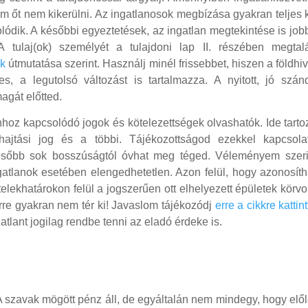
om őt nem kikerülni. Az ingatlanosok megbízása gyakran teljes 
lódik. A későbbi egyeztetések, az ingatlan megtekintése is job
A tulaj(ok) személyét a tulajdoni lap II. részében megtalá
kk
útmutatása szerint. Használj minél frissebbet, hiszen a földhiv
s, a legutolsó változást is tartalmazza. A nyitott, jó szán
agát előtted.
lanhoz kapcsolódó jogok és kötelezettségek olvashatók. Ide tarto
ehajtási jog és a többi. Tájékozottságod ezekkel kapcsola
később sok bosszúságtól óvhat meg téged. Véleményem szeri
atlanok esetében elengedhetetlen. Azon felül, hogy azonosíth
 telekhatárokon felül a jogszerűen ott elhelyezett épületek körv
rre gyakran nem tér ki! Javaslom tájékozódj
erre a cikkre kattin
tlant jogilag rendbe tenni az eladó érdeke is.
A szavak mögött pénz áll, de egyáltalán nem mindegy, hogy elő