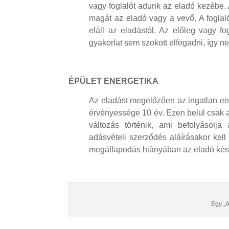
vagy foglalót adunk az eladó kezébe. 
magát az eladó vagy a vevő. A foglaló
eláll az eladástól. Az előleg vagy f
gyakorlat sem szokott elfogadni, így n
ÉPÜLET ENERGETIKA
Az eladást megelőzően az ingatlan ener
érvényessége 10 év. Ezen belül csak a
változás történik, ami befolyásolja
adásvételi szerződés aláírásakor kell
megállapodás hiányában az eladó készí
Egy „A