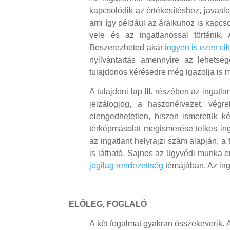
kapcsolódik az értékesítéshez, javasl
ami így például az áralkuhoz is kapcso
vele és az ingatlanossal történik. 
Beszerezheted akár
ingyen is ezen ci
nyilvántartás amennyire az lehetsége
tulajdonos kérésedre még igazolja is m
A tulajdoni lap III. részében az ingat
jelzálogjog, a haszonélvezet, végr
elengedhetetlen, hiszen ismeretük 
térképmásolat megismerése telkes ing
az ingatlant helyrajzi szám alapján, a
is látható. Sajnos az ügyvédi munka e
jogilag rendezettség
témájában. Az inga
ELŐLEG, FOGLALÓ
A két fogalmat gyakran összekeverik. 