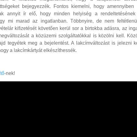
ettségeket bejegyezzék. Fontos kiemelni, hogy amennyiben
 annyit ír elő, hogy minden helyiség a rendeltetésének 
ogy mi marad az ingatlanban. Többnyire, de nem feltétlenü
ételár kifizetését követően kerül sor a birtokba adásra, az ing
egváltozását a közüzemi szolgáltatókkal is közölni kell. Köz
ajd tegyétek meg a bejelentést. A lakcímváltozást is jelezni k
hogy a lakcímkártyát elkészíthessék.
ítő
-nek!