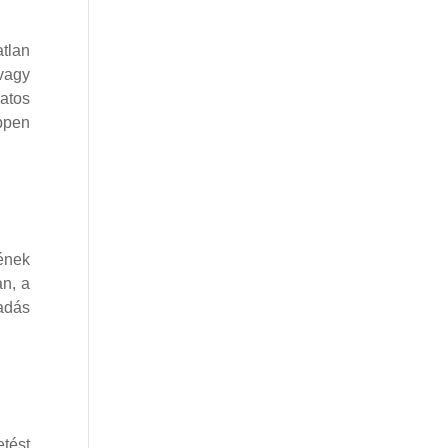
atlan
vagy
atos
ppen
sének
an, a
 adás
tést