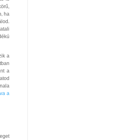
körű,
b, ha
lod.
atali
dékú
zik a
tban
nt a
atod
onala
tva a
leget