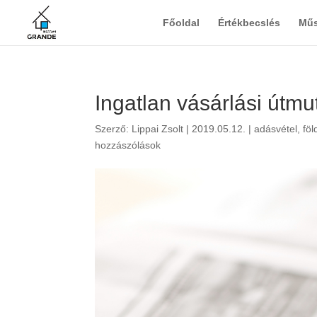
Főoldal
Értékbecslés
Műs
Ingatlan vásárlási útmu
Szerző:
Lippai Zsolt
|
2019.05.12.
|
adásvétel
,
föl
hozzászólások