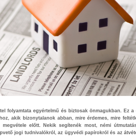
tel folyamtata egyértelmű és biztosak önmagukban. Ez a 
oz, akik bizonytalanok abban, mire érdemes, mire feltétl
 megvétele előtt. Nekik segítenék most, némi útmutatás
apvető jogi tudnivalókról, az ügyvédi papírokról és az átvét