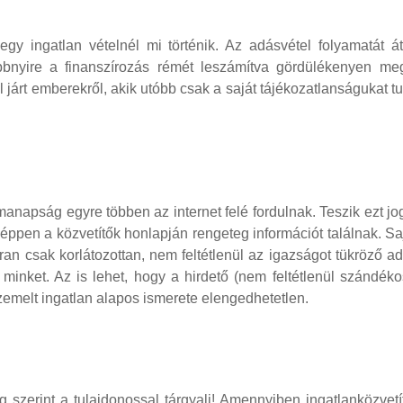
gy ingatlan vételnél mi történik. Az adásvétel folyamatát át
bnyire a finanszírozás rémét leszámítva gördülékenyen me
l járt emberekről, akik utóbb csak a saját tájékozatlanságukat t
anapság egyre többen az internet felé fordulnak. Teszik ezt jo
 éppen a közvetítők honlapján rengeteg információt találnak. S
n csak korlátozottan, nem feltétlenül az igazságot tükröző a
minket. Az is lehet, hogy a hirdető (nem feltétlenül szándék
szemelt ingatlan alapos ismerete elengedhetetlen.
 szerint a tulajdonossal tárgyalj! Amennyiben ingatlanközvetí