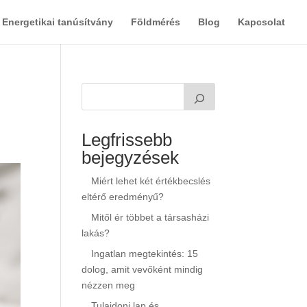
Energetikai tanúsítvány
Földmérés
Blog
Kapcsolat
Legfrissebb
bejegyzések
Miért lehet két értékbecslés
eltérő eredményű?
Mitől ér többet a társasházi
lakás?
Ingatlan megtekintés: 15
dolog, amit vevőként mindig
nézzen meg
Tulajdoni lap és