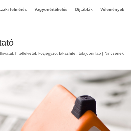
zaki felmérés
Vagyonértékelés
Díjtáblák
Vélemények
tató
dhivatal
,
hitelfelvétel
,
közjegyző
,
lakáshitel
,
tulajdoni lap
|
Nincsenek