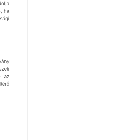
dolja
ó, ha
ósági
tvány
szeti
b az
ltérő