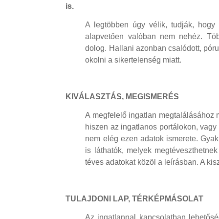
is.
A legtöbben úgy vélik, tudják, hogy e
alapvetően valóban nem nehéz. Töb
dolog. Hallani azonban csalódott, póru
okolni a sikertelenség miatt.
KIVÁLASZTÁS, MEGISMERÉS
A megfelelő ingatlan megtalálásához m
hiszen az ingatlanos portálokon, vagy
nem elég ezen adatok ismerete. Gyakra
is láthatók, melyek megtéveszthetnek 
téves adatokat közöl a leírásban. A ki
TULAJDONI LAP, TÉRKÉPMÁSOLAT
Az ingatlannal kapcsolatban lehetőség