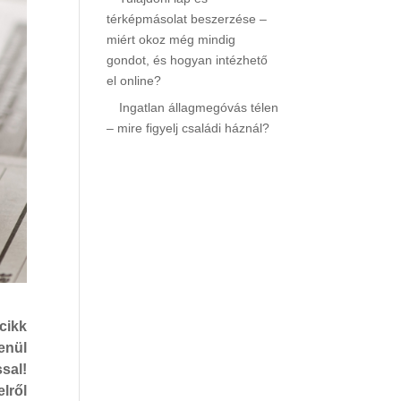
térképmásolat beszerzése –
miért okoz még mindig
gondot, és hogyan intézhető
el online?
Ingatlan állagmegóvás télen
– mire figyelj családi háznál?
cikk
enül
sal!
elről