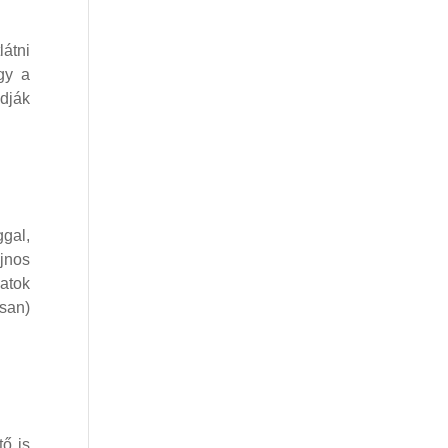
látni
gy a
udják
ggal,
ajnos
datok
osan)
tő is