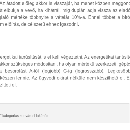
Az átadott előleg akkor is visszajár, ha menet közben meggon
t elbukja a vevő, ha kihátrál, míg duplán adja vissza az elad
oglaló mértéke többnyire a vételár 10%-a. Ennél többet a bír
em előírás, de célszerű ehhez igazodni.
getikai tanúsítását is el kell végeztetni. Az energetikai tanúsí
kkor szükséges módosítani, ha olyan mértékű szerkezeti, gépé
 a besorolást A-tól (legjobb) G-ig (legrosszabb). Legkésőb
 készen lennie. Az ügyvédi okirat nélküle nem készíthető el. E
tteti el.
” kategóriás kertvárosi lakóház