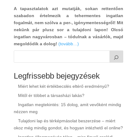
A tapasztalatok azt mutatják, sokan rettentően
szabadon értelmezik a tehermentes ingatlan
fogalmát, nem szólva a per-, igénymentességről! Mit
nekünk pár plusz sor a tulajdoni lapon! Olcsó
ingatlan nagyvárosban – tódulnak a vásárlók, majd
megoldódik a dolog!
(tovább…)
Legfrissebb bejegyzések
Miért lehet két értékbecslés eltérő eredményű?
Mitől ér többet a társasházi lakás?
Ingatlan megtekintés: 15 dolog, amit vevőként mindig
nézzen meg
Tulajdoni lap és térképmásolat beszerzése – miért
okoz még mindig gondot, és hogyan intézhető el online?
Ingatlan állagmegóvás télen – mire figyelj családi