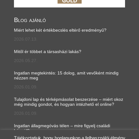
Blog ajánló
Miért lehet két értékbecslés eltérő eredményű?
2026.07.13.
Mitől ér többet a társasházi lakás?
2026.05.27.
Ingatlan megtekintés: 15 dolog, amit vevőként mindig
nézzen meg
2026.01.09.
Tulajdoni lap és térképmásolat beszerzése – miért okoz
még mindig gondot, és hogyan intézhető el online?
2026.01.09.
Ingatlan állagmegóvás télen – mire figyelj családi
háznál?
Tájékoztatjuk, hogy honlapunkon a felhasználói élmény