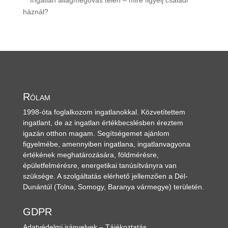
háznál?
Rólam
1998-óta foglalkozom ingatlanokkal. Közvetítettem
ingatlant, de az ingatlan értékbecslésben éreztem
igazán otthon magam. Segítségemet ajánlom
figyelmébe, amennyiben ingatlana, ingatlanvagyona
értékének meghatározására, földmérésre,
épületfelmérésre, energetikai tanúsítványra van
szüksége. A szolgáltatás elérhető jellemzően a Dél-
Dunántúl
(Tolna, Somogy, Baranya vármegye)
területén.
GDPR
Adatvédelmi irányelvek – Tájékoztatás