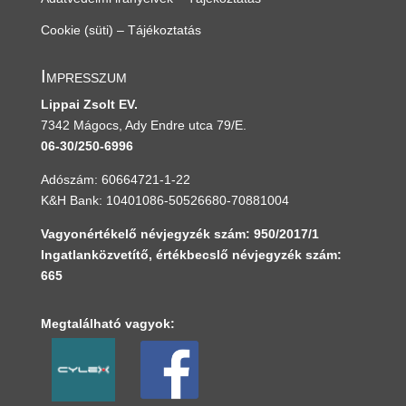
Cookie (süti) – Tájékoztatás
Impresszum
Lippai Zsolt EV.
7342 Mágocs, Ady Endre utca 79/E.
06-30/250-6996
Adószám: 60664721-1-22
K&H Bank: 10401086-50526680-70881004
Vagyonértékelő névjegyzék szám: 950/2017/1
Ingatlanközvetítő, értékbecslő névjegyzék szám:
665
Megtalálható vagyok: