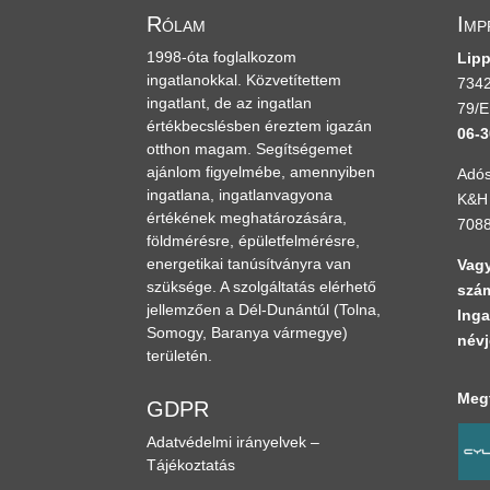
Rólam
Imp
1998-óta foglalkozom
Lipp
ingatlanokkal. Közvetítettem
7342
ingatlant, de az ingatlan
79/E
értékbecslésben éreztem igazán
06-3
otthon magam. Segítségemet
ajánlom figyelmébe, amennyiben
Adós
ingatlana, ingatlanvagyona
K&H 
értékének meghatározására,
708
földmérésre, épületfelmérésre,
energetikai tanúsítványra van
Vagy
szüksége. A szolgáltatás elérhető
szám
jellemzően a Dél-Dunántúl
(Tolna,
Inga
Somogy, Baranya vármegye)
névj
területén.
Megt
GDPR
Adatvédelmi irányelvek –
Tájékoztatás