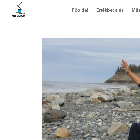
Főoldal
Értékbecslés
Műs