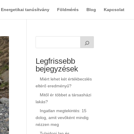
Energetikai tanúsítvány
Földmérés
Blog
Kapcsolat
Legfrissebb
bejegyzések
Miért lehet két értékbecslés
eltérő eredményű?
Mitől ér többet a társasházi
lakás?
Ingatlan megtekintés: 15
dolog, amit vevőként mindig
nézzen meg
Tulajdoni lap és