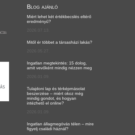
Blog ajánló
Miért lehet két értékbecslés eltérő
eredményű?
2026.07.13.
Mitől ér többet a társasházi lakás?
2026.05.27.
Ingatlan megtekintés: 15 dolog,
amit vevőként mindig nézzen meg
2026.01.09.
Tulajdoni lap és térképmásolat
beszerzése – miért okoz még
mindig gondot, és hogyan
intézhető el online?
2026.01.09.
Ingatlan állagmegóvás télen – mire
figyelj családi háznál?