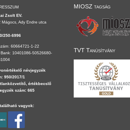
resszum
MIOSZ tagság
ai Zsolt EV.
 Mágocs, Ady Endre utca
.
0/250-6996
zám: 60664721-1-22
TVT Tanúsítvány
Bank: 10401086-50526680-
81004
onértékelő névjegyzék
: 950/2017/1
tlanközvetítő, értékbecslő
egyzék szám: 665
alálható vagyok: