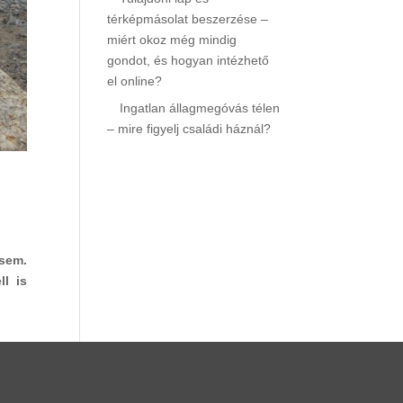
térképmásolat beszerzése –
miért okoz még mindig
gondot, és hogyan intézhető
el online?
Ingatlan állagmegóvás télen
– mire figyelj családi háznál?
 sem.
ll is