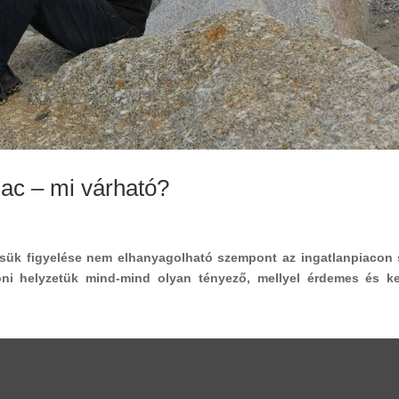
iac – mi várható?
désük figyelése nem elhanyagolható szempont az ingatlanpiacon
oni helyzetük mind-mind olyan tényező, mellyel érdemes és ke