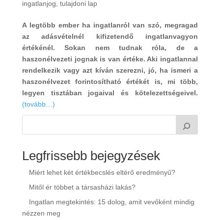
ingatlanjog
,
tulajdoni lap
A legtöbb ember ha ingatlanról van szó, megragad
az adásvételnél kifizetendő ingatlanvagyon
értékénél. Sokan nem tudnak róla, de a
haszonélvezeti jognak is van értéke. Aki ingatlannal
rendelkezik vagy azt kíván szerezni, jó, ha ismeri a
haszonélvezet forintosítható értékét is, mi több,
legyen tisztában jogaival és kötelezettségeivel.
(tovább…)
Legfrissebb bejegyzések
Miért lehet két értékbecslés eltérő eredményű?
Mitől ér többet a társasházi lakás?
Ingatlan megtekintés: 15 dolog, amit vevőként mindig
nézzen meg