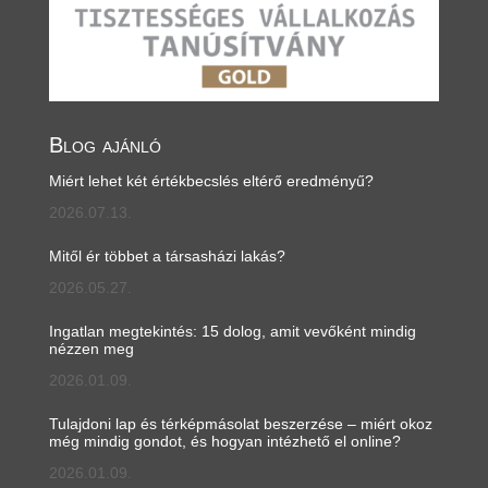
Blog ajánló
Miért lehet két értékbecslés eltérő eredményű?
2026.07.13.
Mitől ér többet a társasházi lakás?
2026.05.27.
Ingatlan megtekintés: 15 dolog, amit vevőként mindig
nézzen meg
2026.01.09.
Tulajdoni lap és térképmásolat beszerzése – miért okoz
még mindig gondot, és hogyan intézhető el online?
2026.01.09.