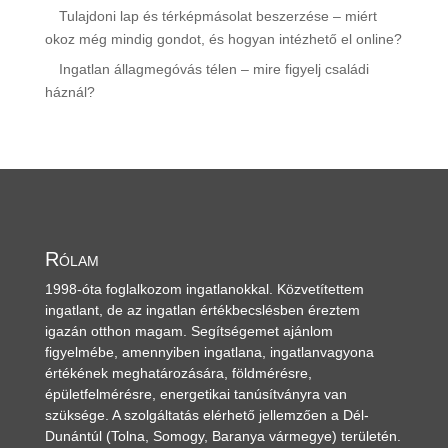
Tulajdoni lap és térképmásolat beszerzése – miért
okoz még mindig gondot, és hogyan intézhető el online?
Ingatlan állagmegóvás télen – mire figyelj családi
háznál?
Rólam
1998-óta foglalkozom ingatlanokkal. Közvetítettem
ingatlant, de az ingatlan értékbecslésben éreztem
igazán otthon magam. Segítségemet ajánlom
figyelmébe, amennyiben ingatlana, ingatlanvagyona
értékének meghatározására, földmérésre,
épületfelmérésre, energetikai tanúsítványra van
szüksége. A szolgáltatás elérhető jellemzően a Dél-
Dunántúl
(Tolna, Somogy, Baranya vármegye)
területén.