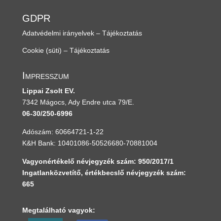
GDPR
Adatvédelmi irányelvek – Tájékoztatás
Cookie (süti) – Tájékoztatás
Impresszum
Lippai Zsolt EV.
7342 Mágocs, Ady Endre utca 79/E.
06-30/250-6996
Adószám: 60664721-1-22
K&H Bank: 10401086-50526680-70881004
Vagyonértékelő névjegyzék szám: 950/2017/1
Ingatlanközvetítő, értékbecslő névjegyzék szám:
665
Megtalálható vagyok: