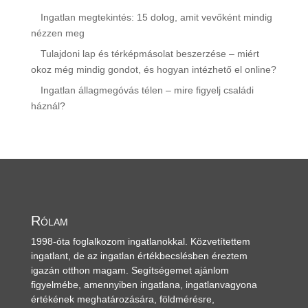
Ingatlan megtekintés: 15 dolog, amit vevőként mindig
nézzen meg
Tulajdoni lap és térképmásolat beszerzése – miért
okoz még mindig gondot, és hogyan intézhető el online?
Ingatlan állagmegóvás télen – mire figyelj családi
háznál?
Rólam
1998-óta foglalkozom ingatlanokkal. Közvetítettem
ingatlant, de az ingatlan értékbecslésben éreztem
igazán otthon magam. Segítségemet ajánlom
figyelmébe, amennyiben ingatlana, ingatlanvagyona
értékének meghatározására, földmérésre,