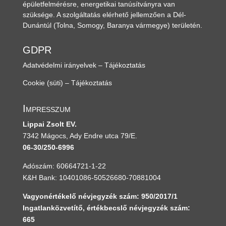
épületfelmérésre, energetikai tanúsítványra van
szüksége. A szolgáltatás elérhető jellemzően a Dél-
Dunántúl
(Tolna, Somogy, Baranya vármegye)
területén.
GDPR
Adatvédelmi irányelvek – Tájékoztatás
Cookie (süti) – Tájékoztatás
Impresszum
Lippai Zsolt EV.
7342 Mágocs, Ady Endre utca 79/E.
06-30/250-6996
Adószám: 60664721-1-22
K&H Bank: 10401086-50526680-70881004
Vagyonértékelő névjegyzék szám: 950/2017/1
Ingatlanközvetítő, értékbecslő névjegyzék szám:
665