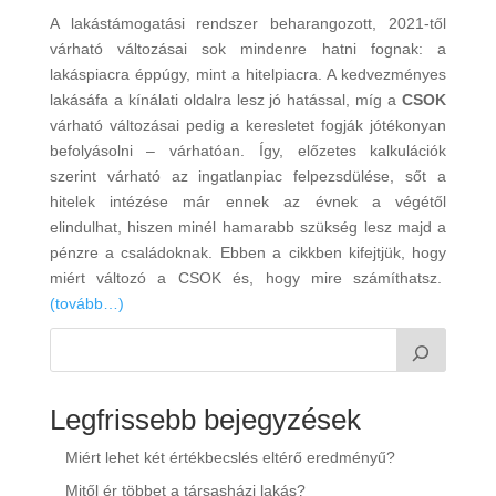
A lakástámogatási rendszer beharangozott, 2021-től
várható változásai sok mindenre hatni fognak: a
lakáspiacra éppúgy, mint a hitelpiacra. A kedvezményes
lakásáfa a kínálati oldalra lesz jó hatással, míg a
CSOK
várható változásai pedig a keresletet fogják jótékonyan
befolyásolni – várhatóan. Így, előzetes kalkulációk
szerint várható az ingatlanpiac felpezsdülése, sőt a
hitelek intézése már ennek az évnek a végétől
elindulhat, hiszen minél hamarabb szükség lesz majd a
pénzre a családoknak. Ebben a cikkben kifejtjük, hogy
miért változó a CSOK és, hogy mire számíthatsz.
(tovább…)
Legfrissebb bejegyzések
Miért lehet két értékbecslés eltérő eredményű?
Mitől ér többet a társasházi lakás?