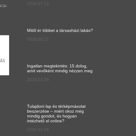
2026.07.13.
Mitől ér többet a társasházi lakás?
2026.05.27.
Ingatlan megtekintés: 15 dolog,
amit vevőként mindig nézzen meg
2026.01.09.
Tulajdoni lap és térképmásolat
beszerzése – miért okoz még
mindig gondot, és hogyan
intézhető el online?
2026.01.09.