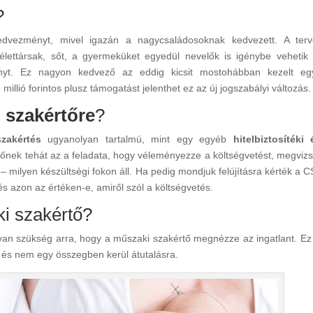
?
Kedvezményt, mivel igazán a nagycsaládosoknak kedvezett. A terv
z élettársak, sőt, a gyermeküket egyedül nevelők is igénybe veheti
ényt. Ez nagyon kedvező az eddig kicsit mostohábban kezelt e
illió forintos plusz támogatást jelenthet ez az új jogszabályi változás.
 szakértőre
?
zakértés
ugyanolyan tartalmú, mint egy egyéb
hitelbiztosítéki 
értőnek tehát az a feladata, hogy véleményezze a költségvetést, megvizs
 – milyen készültségi fokon áll. Ha pedig mondjuk felújításra kérték a 
és azon az értéken-e, amiről szól a költségvetés.
i szakértő?
l van szükség arra, hogy a műszaki szakértő megnézze az ingatlant. E
, és nem egy összegben kerül átutalásra.