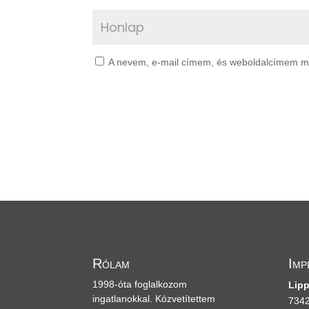
A nevem, e-mail címem, és weboldalcímem 
Rólam
Imp
1998-óta foglalkozom
Lipp
ingatlanokkal. Közvetítettem
7342