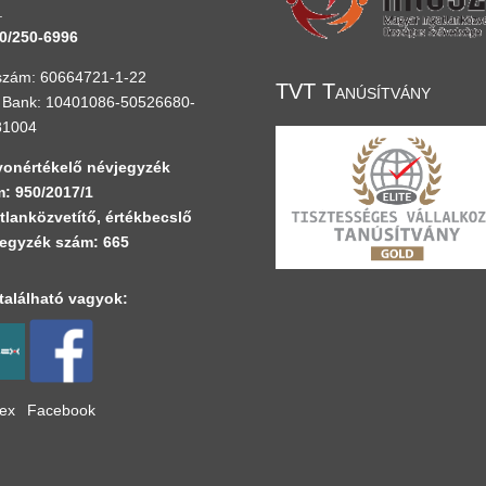
.
0/250-6996
zám: 60664721-1-22
TVT Tanúsítvány
Bank: 10401086-50526680-
81004
onértékelő névjegyzék
: 950/2017/1
tlanközvetítő, értékbecslő
egyzék szám: 665
alálható vagyok:
lex
Facebook