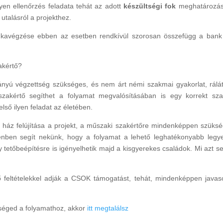
yen ellenőrzés feladata tehát az adott
készültségi fok
meghatározás
utalásról a projekthez.
nkavégzése ebben az esetben rendkívül szorosan összefügg a bank 
akértő?
rányú végzettség szükséges, és nem árt némi szakmai gyakorlat, rálá
szakértő segíthet a folyamat megvalósításában is egy korrekt sz
lső ilyen feladat az életében.
 ház felújítása a projekt, a műszaki szakértőre mindenképpen szüks
enben segít nekünk, hogy a folyamat a lehető leghatékonyabb legy
tetőbeépítésre is igényelhetik majd a kisgyerekes családok. Mi azt sej
 feltételekkel adják a CSOK támogatást, tehát, mindenképpen javaso
kséged a folyamathoz, akkor
itt megtalálsz