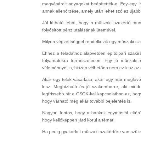
megvásárolt anyagokat beépítették-e. Egy-egy il
annak ellenőrzése, amely után lehet szó az újabb 
Jól látható tehát, hogy a műszaki szakértő mu
folyósított pénz utalásának ütemével.
Milyen végzettséggel rendelkezik egy műszaki sz
Ehhez a feladathoz alapvetően építőipari szaki
folyamatokra természetesen. Egy jó műszaki 
véleménnyel is, hiszen vélhetően nem ez lesz az e
Akár egy telek vásárlása, akár egy már meglévő
lesz. Megbízható és jó szakemberre, aki mind
legfrissebb hír a CSOK-kal kapcsolatban az, hogy 
hogy várható még akár további bejelentés is.
Nagyon fontos, hogy a bankok egymástól eltérő
hogy kellőképpen járd körül a témát!
Ha pedig gyakorlott műszaki szakértőre van szü