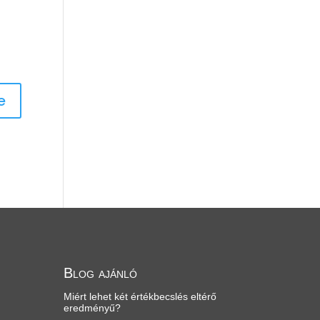
Blog ajánló
Miért lehet két értékbecslés eltérő
eredményű?