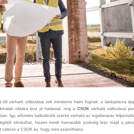
-től várható változásai sok mindenre hatni fognak: a lakáspiacra ép
ínálati oldalra lesz jó hatással, míg a
CSOK
várható változásai pe
óan. Így, előzetes kalkulációk szerint várható az ingatlanpiac felpezsdü
égétől elindulhat, hiszen minél hamarabb szükség lesz majd a pén
rt változó a CSOK és, hogy mire számíthatsz.