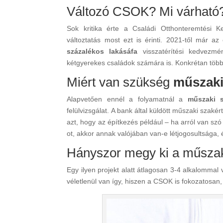
Változó CSOK? Mi várható
Sok kritika érte a Családi Otthonteremtési 
változtatás most ezt is érinti. 2021-től már a
százalékos lakásáfa
visszatérítési kedvezm
kétgyerekes családok számára is. Konkrétan több m
Miért van szükség
műszaki
Alapvetően ennél a folyamatnál a
műszaki s
felülvizsgálat. A bank által küldött műszaki szak
azt, hogy az építkezés például – ha arról van szó
ot, akkor annak valójában van-e létjogosultsága, 
Hányszor megy ki a műszak
Egy ilyen projekt alatt átlagosan 3-4 alkalomma
véletlenül van így, hiszen a CSOK is fokozatosan