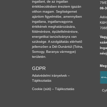
ingatlant, de az ingatlan
79/E
értékbecslésben éreztem igazán
06-3
otthon magam. Segítségemet
ajánlom figyelmébe, amennyiben
Adós
ingatlana, ingatlanvagyona
K&H 
értékének meghatározására,
708
földmérésre, épületfelmérésre,
energetikai tanúsítványra van
Vagy
szüksége. A szolgáltatás elérhető
szám
jellemzően a Dél-Dunántúl
(Tolna,
Inga
Somogy, Baranya vármegye)
névj
területén.
Megt
GDPR
Adatvédelmi irányelvek –
Tájékoztatás
Cookie (süti) – Tájékoztatás
Cy