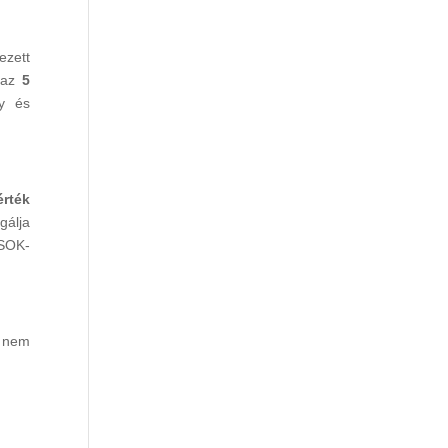
ezett
k az
5
gy és
érték
gálja
CSOK-
z nem