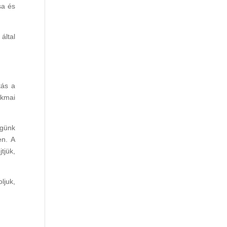
a és
által
tás a
akmai
égünk
en. A
tjük,
ljuk,