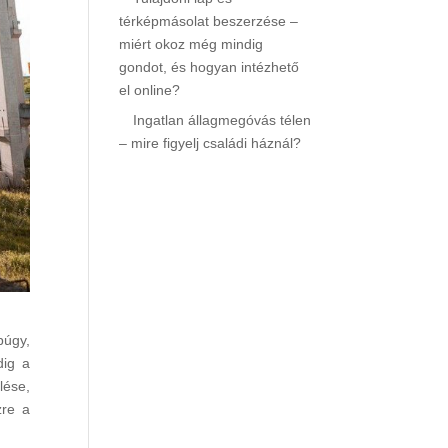
térképmásolat beszerzése –
miért okoz még mindig
gondot, és hogyan intézhető
el online?
Ingatlan állagmegóvás télen
– mire figyelj családi háznál?
púgy,
dig a
lése,
zre a