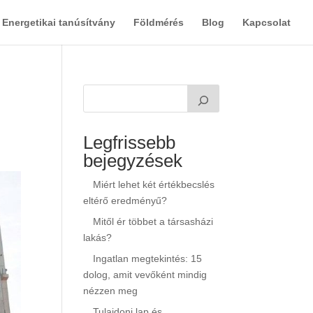
Energetikai tanúsítvány
Földmérés
Blog
Kapcsolat
Legfrissebb
bejegyzések
Miért lehet két értékbecslés
eltérő eredményű?
Mitől ér többet a társasházi
lakás?
Ingatlan megtekintés: 15
dolog, amit vevőként mindig
nézzen meg
Tulajdoni lap és