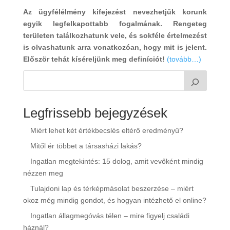
Az ügyfélélmény kifejezést nevezhetjük korunk
egyik legfelkapottabb fogalmának. Rengeteg
területen találkozhatunk vele, és sokféle értelmezést
is olvashatunk arra vonatkozóan, hogy mit is jelent.
Először tehát kíséreljünk meg definíciót!
(tovább…)
Legfrissebb bejegyzések
Miért lehet két értékbecslés eltérő eredményű?
Mitől ér többet a társasházi lakás?
Ingatlan megtekintés: 15 dolog, amit vevőként mindig
nézzen meg
Tulajdoni lap és térképmásolat beszerzése – miért
okoz még mindig gondot, és hogyan intézhető el online?
Ingatlan állagmegóvás télen – mire figyelj családi
háznál?