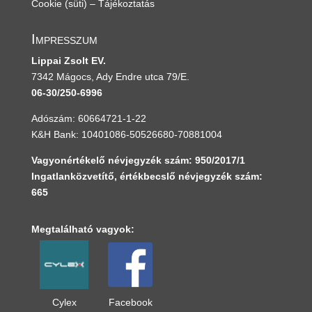
Cookie (süti) – Tájékoztatás
Impresszum
Lippai Zsolt EV.
7342 Mágocs, Ady Endre utca 79/E.
06-30/250-6996
Adószám: 60664721-1-22
K&H Bank: 10401086-50526680-70881004
Vagyonértékelő névjegyzék szám: 950/2017/1
Ingatlanközvetítő, értékbecslő névjegyzék szám:
665
Megtalálható vagyok:
Cylex
Facebook