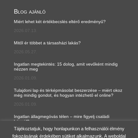
Blog ajánló
Miért lehet két értékbecslés eltérő eredményű?
2026.07.13.
Mitől ér többet a társasházi lakás?
2026.05.27.
Ingatlan megtekintés: 15 dolog, amit vevőként mindig
nézzen meg
2026.01.09.
Tulajdoni lap és térképmásolat beszerzése – miért okoz
még mindig gondot, és hogyan intézhető el online?
2026.01.09.
Ingatlan állagmegóvás télen – mire figyelj családi
háznál?
Tájékoztatjuk, hogy honlapunkon a felhasználói élmény
2026.01.05.
fokozásának érdekében sütiket alkalmazunk. A weboldal