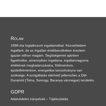
Rólam
1998-óta foglalkozom ingatlanokkal. Közvetítettem
ingatlant, de az ingatlan értékbecslésben éreztem
igazán otthon magam. Segítségemet ajánlom
figyelmébe, amennyiben ingatlana, ingatlanvagyona
értékének meghatározására, földmérésre,
épületfelmérésre, energetikai tanúsítványra van
szüksége. A szolgáltatás elérhető jellemzően a Dél-
Dunántúl
(Tolna, Somogy, Baranya vármegye)
területén.
GDPR
Adatvédelmi irányelvek – Tájékoztatás