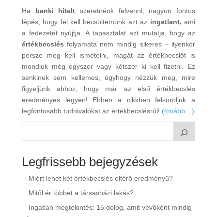
Ha
banki hitelt
szeretnénk felvenni, nagyon fontos
lépés, hogy fel kell becsültetnünk azt az
ingatlant,
ami
a fedezetet nyújtja. A tapasztalat azt mutatja, hogy az
értékbecslés
folyamata nem mindig sikeres – ilyenkor
persze meg kell ismételni, magát az értékbecslőt is
mondjuk még egyszer vagy kétszer ki kell fizetni. Ez
senkinek sem kellemes, úgyhogy nézzük meg, mire
figyeljünk ahhoz, hogy már az első értékbecslés
eredményes legyen! Ebben a cikkben felsoroljuk a
legfontosabb tudnivalókat az értékbecslésről!
(tovább…)
Legfrissebb bejegyzések
Miért lehet két értékbecslés eltérő eredményű?
Mitől ér többet a társasházi lakás?
Ingatlan megtekintés: 15 dolog, amit vevőként mindig