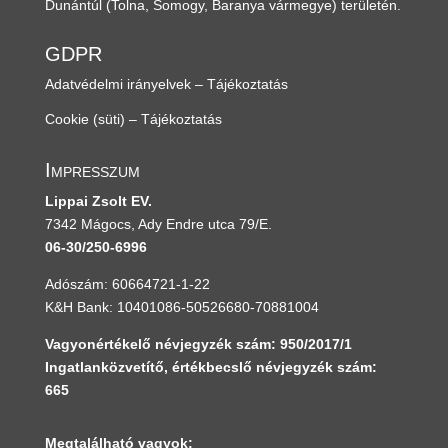
Dunántúl
(Tolna, Somogy, Baranya vármegye)
területén.
GDPR
Adatvédelmi irányelvek – Tájékoztatás
Cookie (süti) – Tájékoztatás
Impresszum
Lippai Zsolt EV.
7342 Mágocs, Ady Endre utca 79/E.
06-30/250-6996
Adószám: 60664721-1-22
K&H Bank: 10401086-50526680-70881004
Vagyonértékelő névjegyzék szám: 950/2017/1
Ingatlanközvetítő, értékbecslő névjegyzék szám:
665
Megtalálható vagyok: