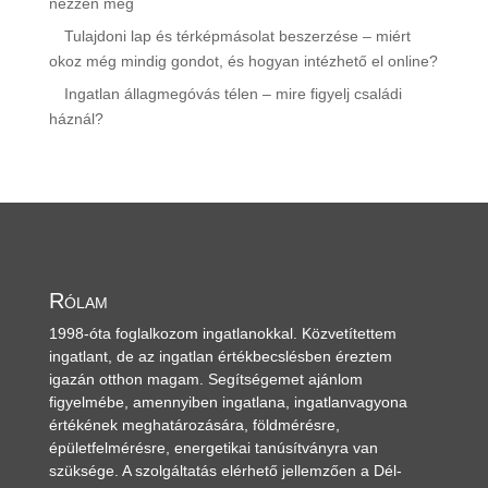
nézzen meg
Tulajdoni lap és térképmásolat beszerzése – miért
okoz még mindig gondot, és hogyan intézhető el online?
Ingatlan állagmegóvás télen – mire figyelj családi
háznál?
Rólam
1998-óta foglalkozom ingatlanokkal. Közvetítettem
ingatlant, de az ingatlan értékbecslésben éreztem
igazán otthon magam. Segítségemet ajánlom
figyelmébe, amennyiben ingatlana, ingatlanvagyona
értékének meghatározására, földmérésre,
épületfelmérésre, energetikai tanúsítványra van
szüksége. A szolgáltatás elérhető jellemzően a Dél-