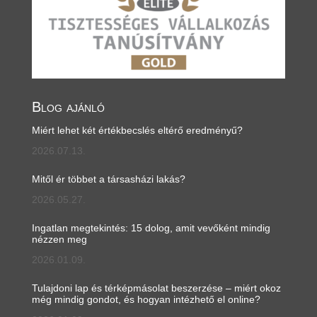
Blog ajánló
Miért lehet két értékbecslés eltérő eredményű?
2026.07.13.
Mitől ér többet a társasházi lakás?
2026.05.27.
Ingatlan megtekintés: 15 dolog, amit vevőként mindig
nézzen meg
2026.01.09.
Tulajdoni lap és térképmásolat beszerzése – miért okoz
még mindig gondot, és hogyan intézhető el online?