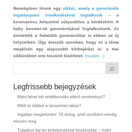
Nemrégiben írtunk egy
cikket, amely a generációk
ingatlanpiaci viselkedésével foglalkozik
– a
koronavírus helyzettel súlyosbítva a kérdéskört. A
baby boomer-ek generációjával foglalkoztunk, és
érintettük a fiatalabb generációkat is ebben az új
helyzetben. Úgy érezzük azonban, hogy ez a téma
megkíván egy alaposabb körbejárást is: a mai
cikkünkben erre teszünk kísérletet.
(tovább…)
Legfrissebb bejegyzések
Miért lehet két értékbecslés eltérő eredményű?
Mitől ér többet a társasházi lakás?
Ingatlan megtekintés: 15 dolog, amit vevőként mindig
nézzen meg
Tulajdoni lap és térképmásolat beszerzése – miért