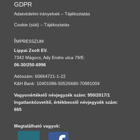
GDPR
Adatvédelmi irányelvek – Tájékoztatás
Cookie (süti) – Tájékoztatás
Impresszum
Lippai Zsolt EV.
7342 Mágocs, Ady Endre utca 79/E.
06-30/250-6996
Adószám: 60664721-1-22
K&H Bank: 10401086-50526680-70881004
Vagyonértékelő névjegyzék szám: 950/2017/1
Ingatlanközvetítő, értékbecslő névjegyzék szám:
665
Megtalálható vagyok: