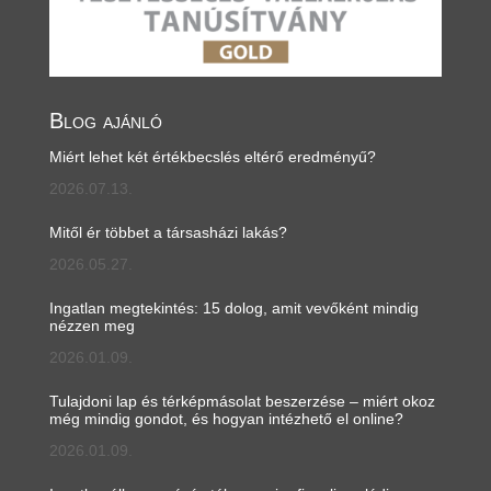
Blog ajánló
Miért lehet két értékbecslés eltérő eredményű?
2026.07.13.
Mitől ér többet a társasházi lakás?
2026.05.27.
Ingatlan megtekintés: 15 dolog, amit vevőként mindig
nézzen meg
2026.01.09.
Tulajdoni lap és térképmásolat beszerzése – miért okoz
még mindig gondot, és hogyan intézhető el online?
2026.01.09.