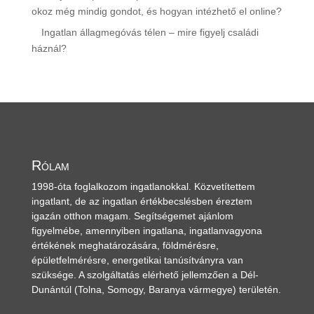
okoz még mindig gondot, és hogyan intézhető el online?
Ingatlan állagmegóvás télen – mire figyelj családi
háznál?
Rólam
1998-óta foglalkozom ingatlanokkal. Közvetítettem
ingatlant, de az ingatlan értékbecslésben éreztem
igazán otthon magam. Segítségemet ajánlom
figyelmébe, amennyiben ingatlana, ingatlanvagyona
értékének meghatározására, földmérésre,
épületfelmérésre, energetikai tanúsítványra van
szüksége. A szolgáltatás elérhető jellemzően a Dél-
Dunántúl
(Tolna, Somogy, Baranya vármegye)
területén.