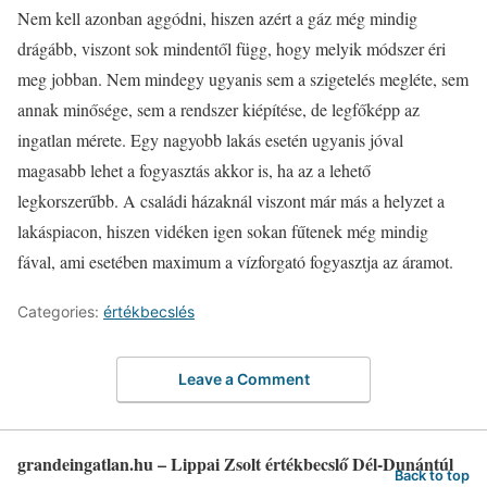
Nem kell azonban aggódni, hiszen azért a gáz még mindig
drágább, viszont sok mindentől függ, hogy melyik módszer éri
meg jobban. Nem mindegy ugyanis sem a szigetelés megléte, sem
annak minősége, sem a rendszer kiépítése, de legfőképp az
ingatlan mérete. Egy nagyobb lakás esetén ugyanis jóval
magasabb lehet a fogyasztás akkor is, ha az a lehető
legkorszerűbb. A családi házaknál viszont már más a helyzet a
lakáspiacon, hiszen vidéken igen sokan fűtenek még mindig
fával, ami esetében maximum a vízforgató fogyasztja az áramot.
Categories:
értékbecslés
Leave a Comment
grandeingatlan.hu – Lippai Zsolt értékbecslő Dél-Dunántúl
Back to top