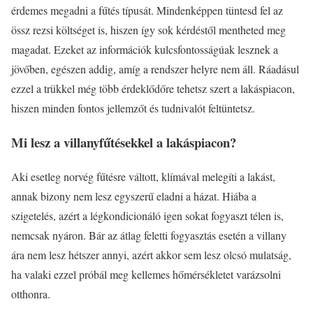
érdemes megadni a fűtés típusát. Mindenképpen tüntesd fel az
össz rezsi költséget is, hiszen így sok kérdéstől mentheted meg
magadat. Ezeket az információk kulcsfontosságúak lesznek a
jövőben, egészen addig, amíg a rendszer helyre nem áll. Ráadásul
ezzel a trükkel még több érdeklődőre tehetsz szert a lakáspiacon,
hiszen minden fontos jellemzőt és tudnivalót feltüntetsz.
Mi lesz a villanyfűtésekkel a lakáspiacon?
Aki esetleg norvég fűtésre váltott, klímával melegíti a lakást,
annak bizony nem lesz egyszerű eladni a házat. Hiába a
szigetelés, azért a légkondicionáló igen sokat fogyaszt télen is,
nemcsak nyáron. Bár az átlag feletti fogyasztás esetén a villany
ára nem lesz hétszer annyi, azért akkor sem lesz olcsó mulatság,
ha valaki ezzel próbál meg kellemes hőmérsékletet varázsolni
otthonra.