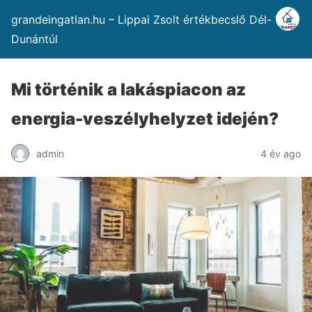
grandeingatlan.hu – Lippai Zsolt értékbecslő Dél-
Dunántúl
Mi történik a lakáspiacon az
energia-veszélyhelyzet idején?
admin
4 év ago