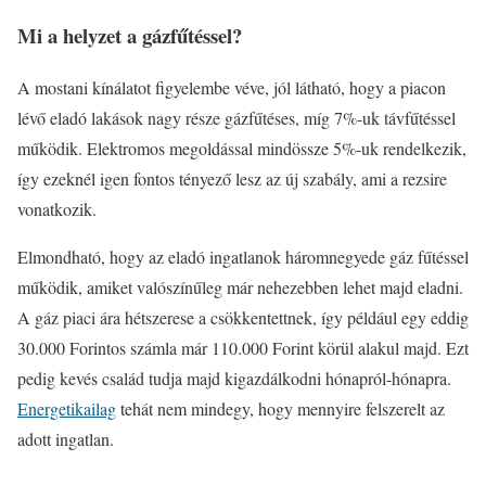
Mi a helyzet a gázfűtéssel?
A mostani kínálatot figyelembe véve, jól látható, hogy a piacon
lévő eladó lakások nagy része gázfűtéses, míg 7%-uk távfűtéssel
működik. Elektromos megoldással mindössze 5%-uk rendelkezik,
így ezeknél igen fontos tényező lesz az új szabály, ami a rezsire
vonatkozik.
Elmondható, hogy az eladó ingatlanok háromnegyede gáz fűtéssel
működik, amiket valószínűleg már nehezebben lehet majd eladni.
A gáz piaci ára hétszerese a csökkentettnek, így például egy eddig
30.000 Forintos számla már 110.000 Forint körül alakul majd. Ezt
pedig kevés család tudja majd kigazdálkodni hónapról-hónapra.
Energetikailag
tehát nem mindegy, hogy mennyire felszerelt az
adott ingatlan.