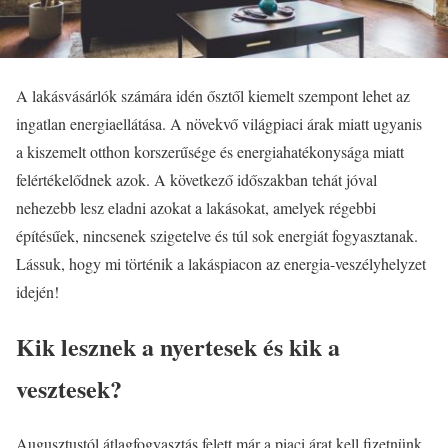
A lakásvásárlók számára idén ősztől kiemelt szempont lehet az
ingatlan energiaellátása. A növekvő világpiaci árak miatt ugyanis
a kiszemelt otthon korszerűsége és energiahatékonysága miatt
felértékelődnek azok. A következő időszakban tehát jóval
nehezebb lesz eladni azokat a lakásokat, amelyek régebbi
építésűek, nincsenek szigetelve és túl sok energiát fogyasztanak.
Lássuk, hogy mi történik a lakáspiacon az energia-veszélyhelyzet
idején!
Kik lesznek a nyertesek és kik a
vesztesek?
Augusztustól átlagfogyasztás felett már a piaci árat kell fizetnünk