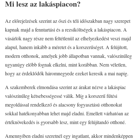
Mi lesz az lakáspiacon?
Az előrejelzések szerint az őszi és téli időszakban nagy szerepet
kapnak majd a fenntartási és a rezsiköltségek a lakáspiacon. A
vásárlók nagy része nem feltétlenül az elhelyezkedést veszi majd
alapul, hanem inkább a méretet és a korszerűséget. A felújított,
modern otthonok, amelyek jobb állapotban vannak, valószínűleg
ugyanúgy előbb fognak elkelni, mint korábban. Nem véletlen,
hogy az érdeklődők háromnegyede ezeket keresik a mai napig.
A szakemberek elmondása szerint az árakat nézve a lakáspiac
valószínűleg kétsebességessé válik. Míg a korszerű fűtési
megoldással rendelkező és alacsony fogyasztású otthonokat
sokkal hatékonyabban lehet majd eladni. Emellett várhatóan az
értéknövekedés is gyorsabb lesz, mint egy felújítandó otthoné.
Amennyiben eladni szeretnél egy ingatlant, akkor mindenképpen