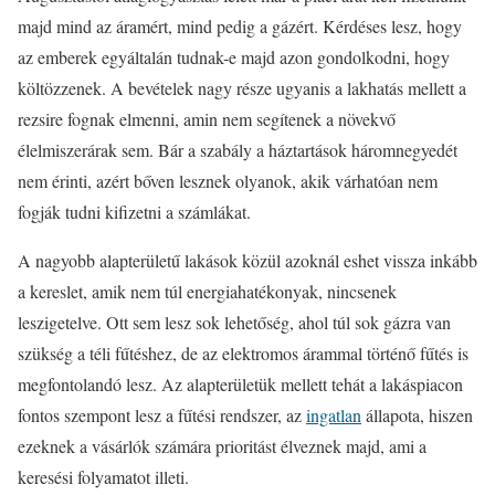
majd mind az áramért, mind pedig a gázért. Kérdéses lesz, hogy
az emberek egyáltalán tudnak-e majd azon gondolkodni, hogy
költözzenek. A bevételek nagy része ugyanis a lakhatás mellett a
rezsire fognak elmenni, amin nem segítenek a növekvő
élelmiszerárak sem. Bár a szabály a háztartások háromnegyedét
nem érinti, azért bőven lesznek olyanok, akik várhatóan nem
fogják tudni kifizetni a számlákat.
A nagyobb alapterületű lakások közül azoknál eshet vissza inkább
a kereslet, amik nem túl energiahatékonyak, nincsenek
leszigetelve. Ott sem lesz sok lehetőség, ahol túl sok gázra van
szükség a téli fűtéshez, de az elektromos árammal történő fűtés is
megfontolandó lesz. Az alapterületük mellett tehát a lakáspiacon
fontos szempont lesz a fűtési rendszer, az
ingatlan
állapota, hiszen
ezeknek a vásárlók számára prioritást élveznek majd, ami a
keresési folyamatot illeti.