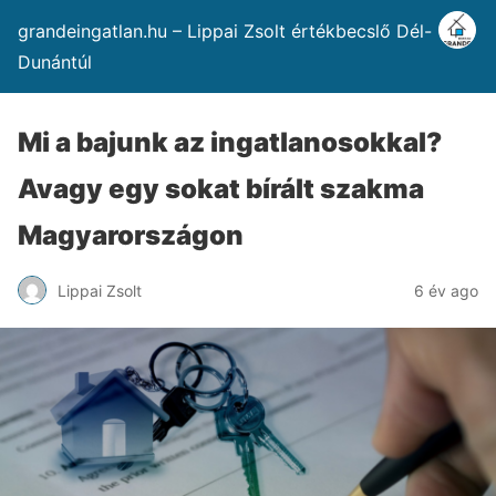
grandeingatlan.hu – Lippai Zsolt értékbecslő Dél-
Dunántúl
Mi a bajunk az ingatlanosokkal?
Avagy egy sokat bírált szakma
Magyarországon
Lippai Zsolt
6 év ago