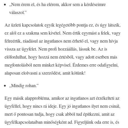
„Nem érem el, és ha elérem, akkor sem a kérdéseimre
válaszol.”
Az üzleti kapcsolatok egyik legégetőbb pontja ez, és úgy látszik,
ez alól ez a szakma sem kivétel. Nem értik egymást a felek, vagy
félreértik, ráadásul az ingatlanos nem érhető el, vagy nem hívja
vissza az ügyfelet. Nem profi hozzáállás, lássuk be. Az is
előfordulhat, hogy hozzá nem értésből, vagy adott esetben más
megfontolásból nem minket képvisel. Érdemes erre odafigyelni,
alaposan elolvasni a szerződést, amit kötünk!
„Mindig rohan.”
Egy másik alapprobléma, amikor az ingatlanos azt érzékelteti az
ügyféllel, hogy nincs rá ideje. Egy jó ingatlanos ilyet nem csinál,
mert ő pontosan tudja, hogy csak abból tud építkezni, amit az
ügyfélkapcsolataiban minőségként ad. Figyeljünk oda erre is, és