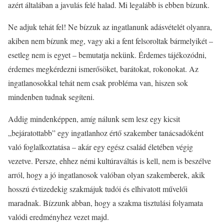
azért általában a javulás felé halad. Mi legalább is ebben bízunk.
Ne adjuk tehát fel! Ne bízzuk az ingatlanunk adásvételét olyanra,
akiben nem bízunk meg, vagy aki a fent felsoroltak bármelyikét –
esetleg nem is egyet – bemutatja nekünk. Érdemes tájékozódni,
érdemes megkérdezni ismerősöket, barátokat, rokonokat. Az
ingatlanosokkal tehát nem csak probléma van, hiszen sok
mindenben tudnak segíteni.
Addig mindenképpen, amíg nálunk sem lesz egy kicsit
„bejáratottabb” egy ingatlanhoz értő szakember tanácsadóként
való foglalkoztatása – akár egy egész család életében végig
vezetve. Persze, ehhez némi kultúraváltás is kell, nem is beszélve
arról, hogy a jó ingatlanosok valóban olyan szakemberek, akik
hosszú évtizedekig szakmájuk tudói és elhivatott művelői
maradnak. Bízzunk abban, hogy a szakma tisztulási folyamata
valódi eredményhez vezet majd.