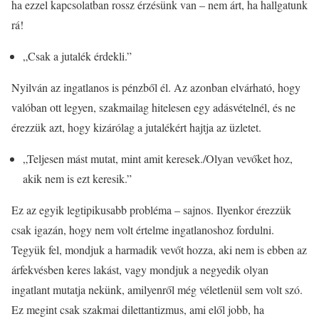
ha ezzel kapcsolatban rossz érzésünk van – nem árt, ha hallgatunk
rá!
„Csak a jutalék érdekli.”
Nyilván az ingatlanos is pénzből él. Az azonban elvárható, hogy
valóban ott legyen, szakmailag hitelesen egy adásvételnél, és ne
érezzük azt, hogy kizárólag a jutalékért hajtja az üzletet.
„Teljesen mást mutat, mint amit keresek./Olyan vevőket hoz,
akik nem is ezt keresik.”
Ez az egyik legtipikusabb probléma – sajnos. Ilyenkor érezzük
csak igazán, hogy nem volt értelme ingatlanoshoz fordulni.
Tegyük fel, mondjuk a harmadik vevőt hozza, aki nem is ebben az
árfekvésben keres lakást, vagy mondjuk a negyedik olyan
ingatlant mutatja nekünk, amilyenről még véletlenül sem volt szó.
Ez megint csak szakmai dilettantizmus, ami elől jobb, ha