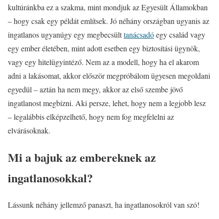
kultúránkba ez a szakma, mint mondjuk az Egyesült Államokban
– hogy csak egy példát említsek. Jó néhány országban ugyanis az
ingatlanos ugyanúgy egy megbecsült
tanácsadó
egy család vagy
egy ember életében, mint adott esetben egy biztosítási ügynök,
vagy egy hitelügyintéző. Nem az a modell, hogy ha el akarom
adni a lakásomat, akkor először megpróbálom ügyesen megoldani
egyedül – aztán ha nem megy, akkor az első szembe jövő
ingatlanost megbízni. Aki persze, lehet, hogy nem a legjobb lesz
– legalábbis elképzelhető, hogy nem fog megfelelni az
elvárásoknak.
Mi a bajuk az embereknek az
ingatlanosokkal?
Lássunk néhány jellemző panaszt, ha ingatlanosokról van szó!