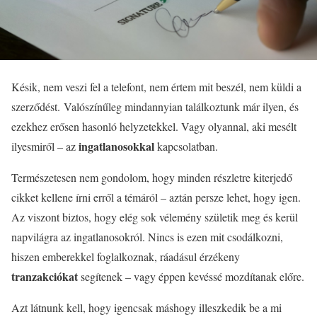
Késik, nem veszi fel a telefont, nem értem mit beszél, nem küldi a
szerződést. Valószínűleg mindannyian találkoztunk már ilyen, és
ezekhez erősen hasonló helyzetekkel. Vagy olyannal, aki mesélt
ingatlanosokkal
ilyesmiről – az
kapcsolatban.
Természetesen nem gondolom, hogy minden részletre kiterjedő
cikket kellene írni erről a témáról – aztán persze lehet, hogy igen.
Az viszont biztos, hogy elég sok vélemény születik meg és kerül
napvilágra az ingatlanosokról. Nincs is ezen mit csodálkozni,
hiszen emberekkel foglalkoznak, ráadásul érzékeny
tranzakciókat
segítenek – vagy éppen kevéssé mozdítanak előre.
Azt látnunk kell, hogy igencsak máshogy illeszkedik be a mi