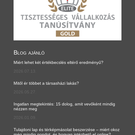
Blog ajánló
Miért lehet két értékbecslés eltérő eredményű?
2026.07.13.
Mitől ér többet a társasházi lakás?
2026.05.27.
Ingatlan megtekintés: 15 dolog, amit vevőként mindig
nézzen meg
2026.01.09.
Tulajdoni lap és térképmásolat beszerzése – miért okoz
még mindig gondot, és hogyan intézhető el online?