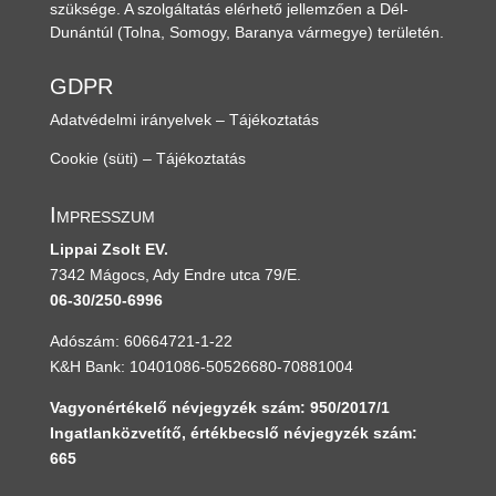
szüksége. A szolgáltatás elérhető jellemzően a Dél-
Dunántúl
(Tolna, Somogy, Baranya vármegye)
területén.
GDPR
Adatvédelmi irányelvek – Tájékoztatás
Cookie (süti) – Tájékoztatás
Impresszum
Lippai Zsolt EV.
7342 Mágocs, Ady Endre utca 79/E.
06-30/250-6996
Adószám: 60664721-1-22
K&H Bank: 10401086-50526680-70881004
Vagyonértékelő névjegyzék szám: 950/2017/1
Ingatlanközvetítő, értékbecslő névjegyzék szám:
665