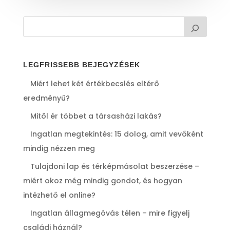
LEGFRISSEBB BEJEGYZÉSEK
Miért lehet két értékbecslés eltérő
eredményű?
Mitől ér többet a társasházi lakás?
Ingatlan megtekintés: 15 dolog, amit vevőként
mindig nézzen meg
Tulajdoni lap és térképmásolat beszerzése –
miért okoz még mindig gondot, és hogyan
intézhető el online?
Ingatlan állagmegóvás télen – mire figyelj
családi háznál?