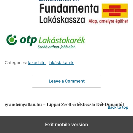
Categories:
lakáshitel
,
lakástakarék
Leave a Comment
grandeingatlan.hu – Lippai Zsolt értékbecslő Dél-Dunántúl
Back to top
Exit mobile version