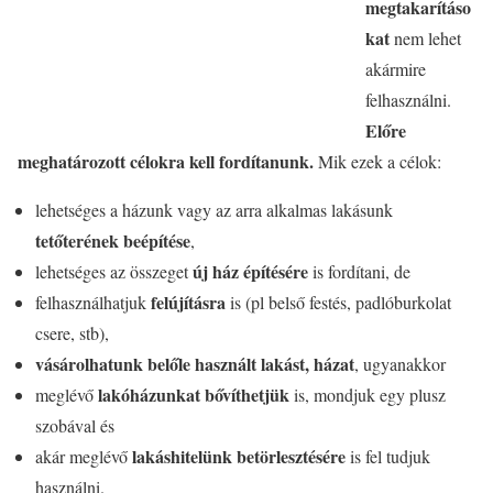
megtakarításo
kat
nem lehet
akármire
felhasználni.
Előre
meghatározott célokra kell fordítanunk.
Mik ezek a célok:
lehetséges a házunk vagy az arra alkalmas lakásunk
tetőterének beépítése
,
új ház építésére
lehetséges az összeget
is fordítani, de
felújításra
felhasználhatjuk
is (pl belső festés, padlóburkolat
csere, stb),
vásárolhatunk belőle használt lakást, házat
, ugyanakkor
lakóházunkat bővíthetjük
meglévő
is, mondjuk egy plusz
szobával és
lakáshitelünk betörlesztésére
akár meglévő
is fel tudjuk
használni.