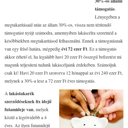
30%-os állami
támogatás
.
Lényegében a
megtakarításaid után az állam 30%-os, vissza nem térítendő
támogatást nyújt számodra, amennyiben lakáscélra szeretnéd a
későbbiekben megtakarításod felhasználni. Ennek a támogatásnak
évi 72 ezer Ft
van egy felső határa, mégpedig
. Ez a támogatás
akkor érhető el, ha legalább havi 20 ezer Ft összegű befizetést mi
magunk teljesíteni tudunk lakáscéljaink érdekében. Számoljuk
csak ki! Havi 20 ezer Ft szorozva 12 hónappal az évi 240 ezer Ft,
melynek a 30%-a lesz a 72 ezer Ft éves támogatás.
lakástakarék
A
szerződéseknek fix idejű
futamideje van
, melyek
közül a legrövidebb a 4
éves. Az ilyen futamidejű