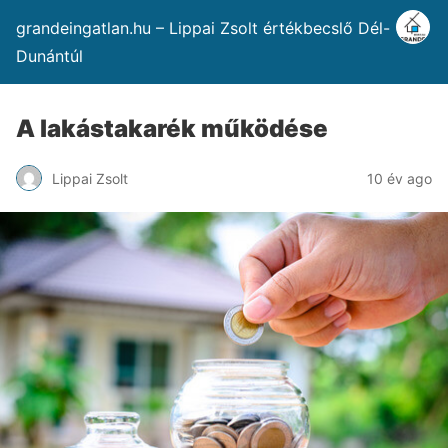
grandeingatlan.hu – Lippai Zsolt értékbecslő Dél-
Dunántúl
A lakástakarék működése
Lippai Zsolt
10 év ago