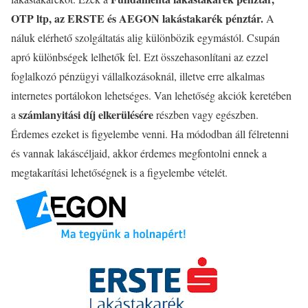
OTP ltp, az ERSTE és AEGON lakástakarék pénztár.
A
náluk elérhető szolgáltatás alig különbözik egymástól. Csupán
apró különbségek lelhetők fel. Ezt összehasonlítani az ezzel
foglalkozó pénzügyi vállalkozásoknál, illetve erre alkalmas
internetes portálokon lehetséges. Van lehetőség akciók keretében
számlanyitási díj elkerülésére
a
részben vagy egészben.
Érdemes ezeket is figyelembe venni. Ha módodban áll félretenni
és vannak lakáscéljaid, akkor érdemes megfontolni ennek a
megtakarítási lehetőségnek is a figyelembe vételét.