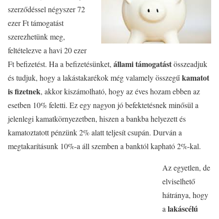
szerződéssel négyszer 72
ezer Ft támogatást
szerezhetünk meg,
feltételezve a havi 20 ezer
állami támogatást
Ft befizetést. Ha a befizetésünket,
összeadjuk
kamatot
és tudjuk, hogy a lakástakarékok még valamely összegű
is fizetnek
, akkor kiszámolható, hogy az éves hozam ebben az
esetben 10% feletti. Ez egy nagyon jó befektetésnek minősül a
jelenlegi kamatkörnyezetben, hiszen a bankba helyezett és
kamatoztatott pénzünk 2% alatt teljesít csupán. Durván a
megtakarításunk 10%-a áll szemben a banktól kapható 2%-kal.
Az egyetlen, de
elviselhető
hátránya, hogy
lakáscélú
a