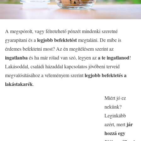
A megspórolt, vagy félretehető pénzét mindenki szeretné
legjobb befektetést
gyarapítani és a
megtaláni. De mibe is
érdemes befektetni most? Az én megítélésem szerint az
ingatlanba
a te ingatlanod
és ha már rólad van szó, legyen az
!
Lakásoddal, családi házaddal kapcsolatos jövőbeni terveid
legjobb befektetés a
megvalósításához a véleményem szerint
lakástakarék
.
Miért jó ez
nekünk?
Leginkább
jár
azért, mert
hozzá egy