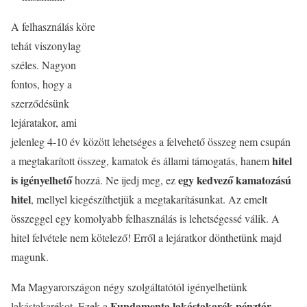
A felhasználás köre
tehát viszonylag
széles. Nagyon
fontos, hogy a
szerződésünk
lejáratakor, ami
jelenleg 4-10 év között lehetséges a felvehető összeg nem csupán
hitel
a megtakarított összeg, kamatok és állami támogatás, hanem
is igényelhető
egy kedvező kamatozású
hozzá. Ne ijedj meg, ez
hitel
, mellyel kiegészíthetjük a megtakarításunkat. Az emelt
összeggel egy komolyabb felhasználás is lehetségessé válik. A
hitel felvétele nem kötelező! Erről a lejáratkor dönthetünk majd
magunk.
Ma Magyarországon négy szolgáltatótól igényelhetünk
Fundamenta lakástakarék pénztár,
lakástakarékot. Ezek a