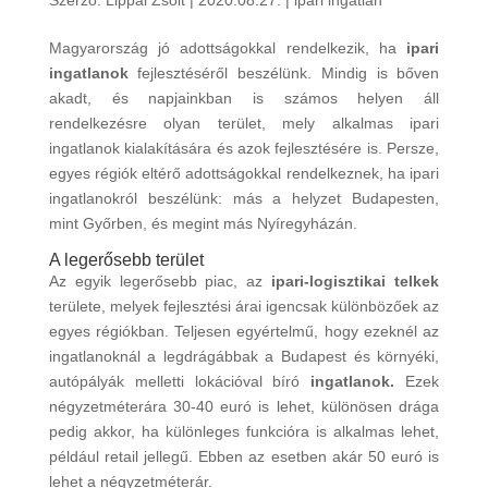
Magyarország jó adottságokkal rendelkezik, ha
ipari
ingatlanok
fejlesztéséről beszélünk. Mindig is bőven
akadt, és napjainkban is számos helyen áll
rendelkezésre olyan terület, mely alkalmas ipari
ingatlanok kialakítására és azok fejlesztésére is. Persze,
egyes régiók eltérő adottságokkal rendelkeznek, ha ipari
ingatlanokról beszélünk: más a helyzet Budapesten,
mint Győrben, és megint más Nyíregyházán.
A legerősebb terület
Az egyik legerősebb piac, az
ipari-logisztikai telkek
területe, melyek fejlesztési árai igencsak különbözőek az
egyes régiókban. Teljesen egyértelmű, hogy ezeknél az
ingatlanoknál a legdrágábbak a Budapest és környéki,
autópályák melletti lokációval bíró
ingatlanok.
Ezek
négyzetméterára 30-40 euró is lehet, különösen drága
pedig akkor, ha különleges funkcióra is alkalmas lehet,
például retail jellegű. Ebben az esetben akár 50 euró is
lehet a négyzetméterár.