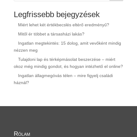
Legfrissebb bejegyzések
Miért lehet két értékbecslés eltérő eredményű?
Mitől ér többet a társasházi lakás?
Ingatlan megtekintés: 15 dolog, amit vevőként mindig
nézzen meg
Tulajdoni lap és térképmásolat beszerzése – miért
okoz még mindig gondot, és hogyan intézhető el online?
Ingatlan állagmegóvás télen – mire figyelj családi
háznál?
Rólam