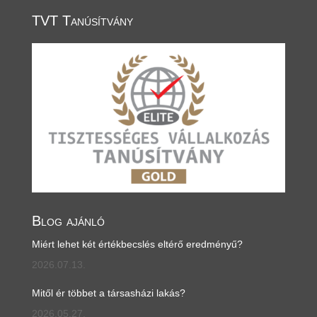
TVT Tanúsítvány
Blog ajánló
Miért lehet két értékbecslés eltérő eredményű?
2026.07.13.
Mitől ér többet a társasházi lakás?
2026.05.27.