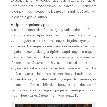
akadálya lehet. A kereslet azonban magas, sőt, az
e-
kereskedelem
erősödésével a piacon új igényként
jelennek meg további fejlesztések iránti lépések. Mit
jelent ez a gyakorlatban?
Az ipari ingatlanok piaca
A sok probléma ellenére az igény változatlanul erős az
ipari ingatlanok fejlesztése iránt. Ez még akkor is így
van, hogyha a
telek
árát egyre lejjebb nyomja az
építkezési költségek szinte irreális növekedése. Az ipari
ingatlanokhoz szükséges építőanyagok ugyanis nagyon
megdrágultak, a munkaerőhiány és a járvány sem tett
jót ennek az ágazatnak. Így aztán sokkal többe kerül
egy ipari-kereskedelmi ingatlan felépítése – ami nem kis
hatással van a telek árára, hiszen, hogy ki tudják fizetni
a beruházást, a telek árát nyomják le, amennyire
lehetséges. Az is előfordul, hogy az egekbe szökő
beruházási árak az egész projektet kérdőjelezi majd
meg – hogy az valójában mennyire rentábilis.