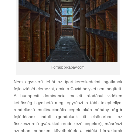
Forrás: pixabay.com
Nem egyszerű tehát az ipari-kereskedelmi ingatlanok
fejlesztését elemezni, amin a Covid helyzet sem segített.
A budapesti dominancia mellett ráadásul vidéken
kettősség figyelhető meg: egyrészt a több telephellyel
rendelkező multinacionális cégek okán néhány
régió
fejlődésnek indult (gondolunk itt elsősorban az
összeszerelő gyárakkal rendelkező cégekre), másrészt
azonban nehezen követhetőek a vidéki bérraktárak