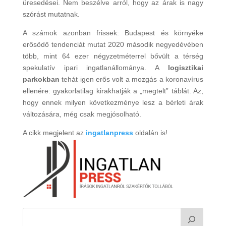
üresedései. Nem beszélve arról, hogy az árak is nagy
szórást mutatnak.
A számok azonban frissek: Budapest és környéke
erősödő tendenciát mutat 2020 második negyedévében
több, mint 64 ezer négyzetméterrel bővült a térség
spekulatív ipari ingatlanállománya. A
logisztikai
parkokban
tehát igen erős volt a mozgás a koronavírus
ellenére: gyakorlatilag kirakhatják a „megtelt” táblát. Az,
hogy ennek milyen következménye lesz a bérleti árak
változására, még csak megjósolható.
A cikk megjelent az
ingatlanpress
oldalán is!