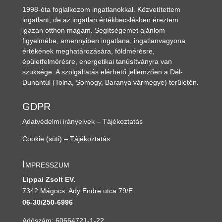
1998-óta foglalkozom ingatlanokkal. Közvetítettem
ingatlant, de az ingatlan értékbecslésben éreztem
igazán otthon magam. Segítségemet ajánlom
figyelmébe, amennyiben ingatlana, ingatlanvagyona
értékének meghatározására, földmérésre,
épületfelmérésre, energetikai tanúsítványra van
szüksége. A szolgáltatás elérhető jellemzően a Dél-
Dunántúl
(Tolna, Somogy, Baranya vármegye)
területén.
GDPR
Adatvédelmi irányelvek – Tájékoztatás
Cookie (süti) – Tájékoztatás
Impresszum
Lippai Zsolt EV.
7342 Mágocs, Ady Endre utca 79/E.
06-30/250-6996
Adószám: 60664721-1-22