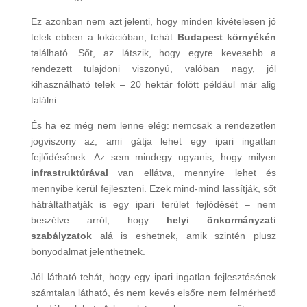
Ez azonban nem azt jelenti, hogy minden kivételesen jó
telek ebben a lokációban, tehát
Budapest környékén
található. Sőt, az látszik, hogy egyre kevesebb a
rendezett tulajdoni viszonyú, valóban nagy, jól
kihasználható telek – 20 hektár fölött például már alig
találni.
És ha ez még nem lenne elég: nemcsak a rendezetlen
jogviszony az, ami gátja lehet egy ipari ingatlan
fejlődésének. Az sem mindegy ugyanis, hogy milyen
infrastruktúrával
van ellátva, mennyire lehet és
mennyibe kerül fejleszteni. Ezek mind-mind lassítják, sőt
hátráltathatják is egy ipari terület fejlődését – nem
beszélve arról, hogy
helyi önkormányzati
szabályzatok
alá is eshetnek, amik szintén plusz
bonyodalmat jelenthetnek.
Jól látható tehát, hogy egy ipari ingatlan fejlesztésének
számtalan látható, és nem kevés elsőre nem felmérhető