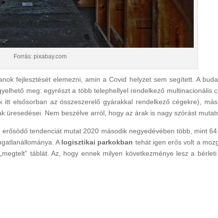
Forrás: pixabay.com
anok fejlesztését elemezni, amin a Covid helyzet sem segített. A buda
gyelhető meg: egyrészt a több telephellyel rendelkező multinacionális 
nk itt elsősorban az összeszerelő gyárakkal rendelkező cégekre), más
k üresedései. Nem beszélve arról, hogy az árak is nagy szórást mutat
e erősödő tendenciát mutat 2020 második negyedévében több, mint 64
ingatlanállománya. A
logisztikai parkokban
tehát igen erős volt a moz
a „megtelt” táblát. Az, hogy ennek milyen következménye lesz a bérleti