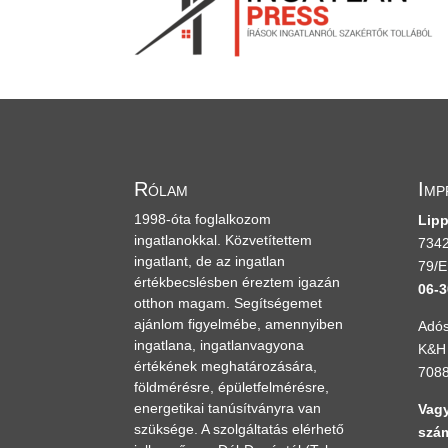
Rólam
Imp
1998-óta foglalkozom
Lipp
ingatlanokkal. Közvetítettem
7342
ingatlant, de az ingatlan
79/E
értékbecslésben éreztem igazán
06-3
otthon magam. Segítségemet
ajánlom figyelmébe, amennyiben
Adós
ingatlana, ingatlanvagyona
K&H 
értékének meghatározására,
708
földmérésre, épületfelmérésre,
energetikai tanúsítványra van
Vagy
szüksége. A szolgáltatás elérhető
szám