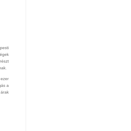
pesti
cégek
részt
nak.
 ezer
gás a
 árak