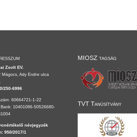
resszum
MIOSZ tagság
ai Zsolt EV.
 Mágocs, Ady Endre utca
.
0/250-6996
zám: 60664721-1-22
TVT Tanúsítvány
Bank: 10401086-50526680-
81004
onértékelő névjegyzék
: 950/2017/1