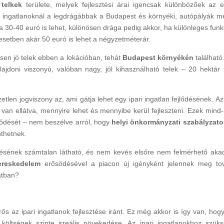
 telkek
területe, melyek fejlesztési árai igencsak különbözőek az 
 ingatlanoknál a legdrágábbak a Budapest és környéki, autópályák mel
30-40 euró is lehet, különösen drága pedig akkor, ha különleges funk
z esetben akár 50 euró is lehet a négyzetméterár.
sen jó telek ebben a lokációban, tehát
Budapest környékén
található
ajdoni viszonyú, valóban nagy, jól kihasználható telek – 20 hektár f
len jogviszony az, ami gátja lehet egy ipari ingatlan fejlődésének. A
van ellátva, mennyire lehet és mennyibe kerül fejleszteni. Ezek mind
 fejlődését – nem beszélve arról, hogy
helyi önkormányzati szabályzato
nthetnek.
esztésének számtalan látható, és nem kevés elsőre nem felmérhető aka
ereskedelem
erősödésével a piacon új igényként jelennek meg to
latban?
ős az ipari ingatlanok fejlesztése iránt. Ez még akkor is így van, hog
 költségek szinte irreális növekedése. Az ipari ingatlanokhoz szük