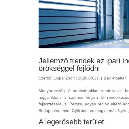
Jellemző trendek az ipari i
örökséggel fejlődni
Szerző:
Lippai Zsolt
|
2020.08.27.
|
ipari ingatlan
Magyarország jó adottságokkal rendelkezik, 
napjainkban is számos helyen áll rendelkezésr
fejlesztésére is. Persze, egyes régiók eltérő a
Budapesten, mint Győrben, és megint más Nyíre
A legerősebb terület