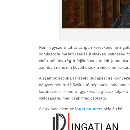
Nem egyszerű tehát az ipari-kereskedelmi ingatl
dominancia mellett ráadásul vidéken kettősség fi
okán néhány
régió
fejlődésnek indult (gondolu
azonban nehezen követhetőek a vidéki bérraktára
A számok azonban frissek: Budapest és környék
négyzetméterrel bővült a térség spekulatív ipari 
koronavírus ellenére: gyakorlatilag kirakhatják 
változására, még csak megjósolható.
A cikk megjelent az
ingatlanpress
oldalán is!