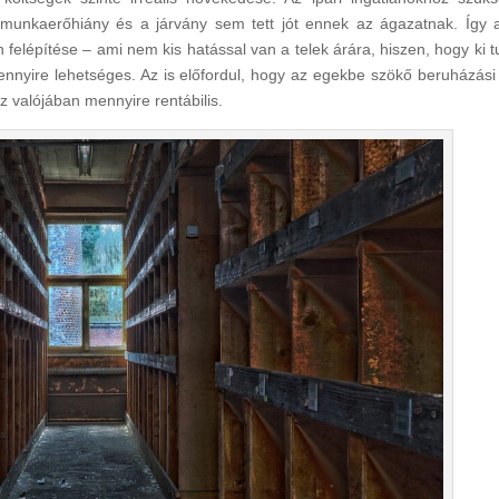
munkaerőhiány és a járvány sem tett jót ennek az ágazatnak. Így 
n felépítése – ami nem kis hatással van a telek árára, hiszen, hogy ki t
mennyire lehetséges. Az is előfordul, hogy az egekbe szökő beruházási
z valójában mennyire rentábilis.