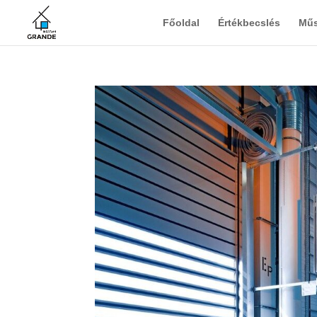
Főoldal
Értékbecslés
Műs