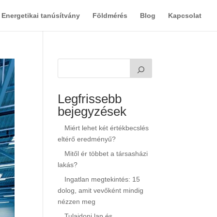
Energetikai tanúsítvány
Földmérés
Blog
Kapcsolat
Legfrissebb
bejegyzések
Miért lehet két értékbecslés
eltérő eredményű?
Mitől ér többet a társasházi
lakás?
Ingatlan megtekintés: 15
dolog, amit vevőként mindig
nézzen meg
Tulajdoni lap és