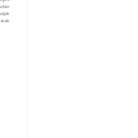
aztán
udják
 árak