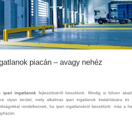
ngatlanok piacán – avagy nehéz
ha
ipari ingatlanok
fejlesztéséről beszélünk. Mindig is bőven akad
e olyan terület, mely alkalmas ipari ingatlanok kialakítására és
dottságokkal rendelkeznek, ha ipari ingatlanokról beszélünk: más a he
gyházán.