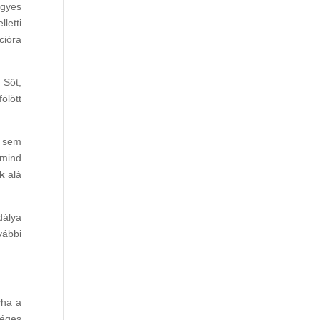
egyes
letti
cióra
. Sőt,
ölött
z sem
-mind
k
alá
dálya
vábbi
yha a
séges