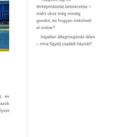
térképmásolat beszerzése –
miért okoz még mindig
gondot, és hogyan intézhető
el online?
Ingatlan állagmegóvás télen
– mire figyelj családi háznál?
t, és
 azok
lyzet