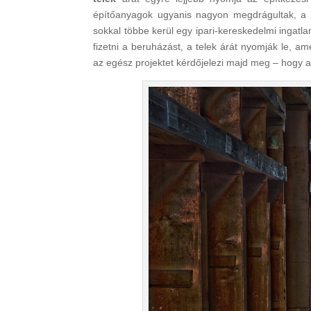
építőanyagok ugyanis nagyon megdrágultak, a 
sokkal többe kerül egy ipari-kereskedelmi ingatla
fizetni a beruházást, a telek árát nyomják le, a
az egész projektet kérdőjelezi majd meg – hogy a