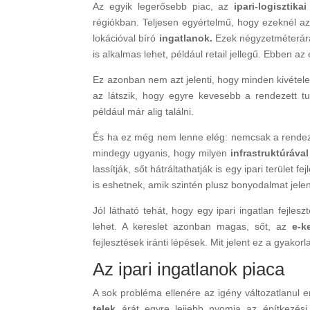
Az egyik legerősebb piac, az
ipari-logisztikai
régiókban. Teljesen egyértelmű, hogy ezeknél az
lokációval bíró
ingatlanok.
Ezek négyzetméterára 
is alkalmas lehet, például retail jellegű. Ebben a
Ez azonban nem azt jelenti, hogy minden kivétele
az látszik, hogy egyre kevesebb a rendezett tul
például már alig találni.
És ha ez még nem lenne elég: nemcsak a rendezet
mindegy ugyanis, hogy milyen
infrastruktúrával
lassítják, sőt hátráltathatják is egy ipari terület
is eshetnek, amik szintén plusz bonyodalmat jele
Jól látható tehát, hogy egy ipari ingatlan fejl
lehet. A kereslet azonban magas, sőt, az
e-k
fejlesztések iránti lépések. Mit jelent ez a gyakor
Az ipari ingatlanok piaca
A sok probléma ellenére az igény változatlanul er
telek
árát egyre lejjebb nyomja az építkezési