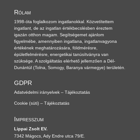
Rólam
1998-óta foglalkozom ingatlanokkal. Közvetítettem
ingatlant, de az ingatlan értékbecslésben éreztem
igazán otthon magam. Segítségemet ajánlom
figyelmébe, amennyiben ingatlana, ingatlanvagyona
értékének meghatározására, földmérésre,
épületfelmérésre, energetikai tanúsítványra van
szüksége. A szolgáltatás elérhető jellemzően a Dél-
Dunántúl
(Tolna, Somogy, Baranya vármegye)
területén.
GDPR
Adatvédelmi irányelvek – Tájékoztatás
Cookie (süti) – Tájékoztatás
Impresszum
Lippai Zsolt EV.
7342 Mágocs, Ady Endre utca 79/E.