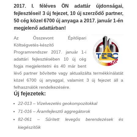
2017. I. féléves ÖN adattár újdonságai,
fejlesztései! 3 új fejezet, 10 új szerződő partner,
50 cég közel 6700 új anyaga a 2017. január 1-én
megjelenő adattárban!
Az Összevont Építőipari
Költségvetés-készítő
Programrendszer 2017. január 1-i
adattári fejlesztésében 10 új cég
fogja megjelentetni és 40 már bent
lévő partner bővítette vagy aktualizálta termékkínálatát
közel 6700 új anyaggal, valamint 3 új fejezet áll a
felhasználók rendelkezésére.
Új fejezetek:
22-013 – Vízelvezetés geokompozitokkal
71-016 – Áramfejlesztő aggregátorok
82-061 –
Sűrített levegős berendezések és
kiegészítőik