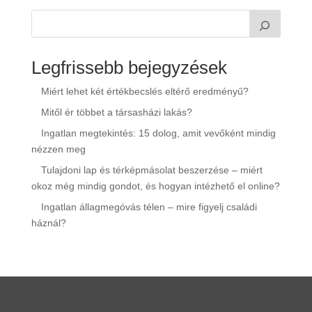
Legfrissebb bejegyzések
Miért lehet két értékbecslés eltérő eredményű?
Mitől ér többet a társasházi lakás?
Ingatlan megtekintés: 15 dolog, amit vevőként mindig
nézzen meg
Tulajdoni lap és térképmásolat beszerzése – miért
okoz még mindig gondot, és hogyan intézhető el online?
Ingatlan állagmegóvás télen – mire figyelj családi
háznál?