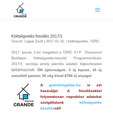
Költségvetés frissítés 2017/1
Szerző:
Lippai Zsolt
|
2017.01.15.
|
költségvetés
,
TERC
2017. január 2-án megjelent a TERC V.I.P. Összevont
Építőipari Költségvetés-készítő Programrendszer
2017/1. verziója amely jelentős adattári fejlesztéseket
tartalmaznak.
ÖN újdonságok: 3 új fejezet, 10 új
szerződő partner, 50 cég közel 6700 új anyaga!
A
grandeingatlan.hu
is ezt
használja! A frissítésekkel
folyamatosan naprakész adatokat
szolgáltatunk
költségvetés
készítés
nél!