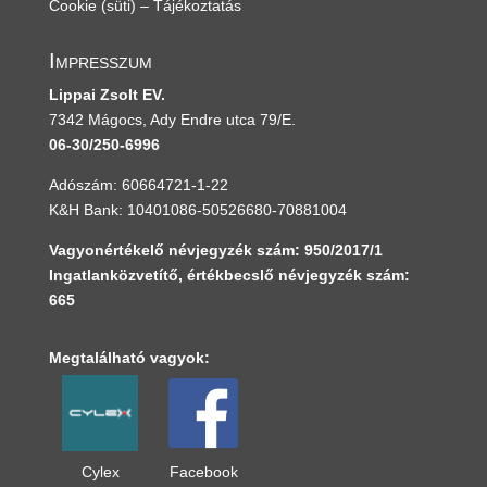
Cookie (süti) – Tájékoztatás
Impresszum
Lippai Zsolt EV.
7342 Mágocs, Ady Endre utca 79/E.
06-30/250-6996
Adószám: 60664721-1-22
K&H Bank: 10401086-50526680-70881004
Vagyonértékelő névjegyzék szám: 950/2017/1
Ingatlanközvetítő, értékbecslő névjegyzék szám:
665
Megtalálható vagyok:
Cylex
Facebook