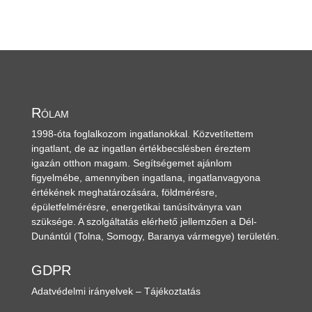
Rólam
1998-óta foglalkozom ingatlanokkal. Közvetítettem
ingatlant, de az ingatlan értékbecslésben éreztem
igazán otthon magam. Segítségemet ajánlom
figyelmébe, amennyiben ingatlana, ingatlanvagyona
értékének meghatározására, földmérésre,
épületfelmérésre, energetikai tanúsítványra van
szüksége. A szolgáltatás elérhető jellemzően a Dél-
Dunántúl
(Tolna, Somogy, Baranya vármegye)
területén.
GDPR
Adatvédelmi irányelvek – Tájékoztatás