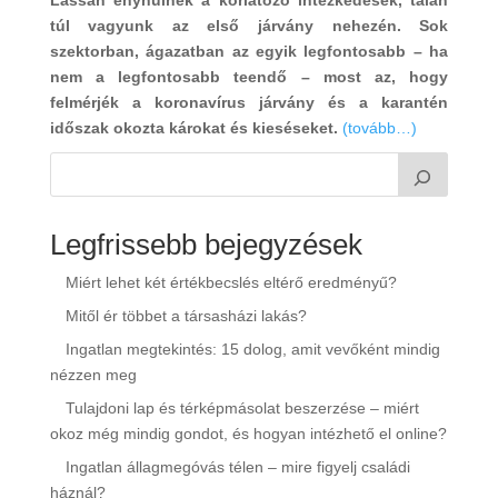
Lassan enyhülnek a korlátozó intézkedések, talán
túl vagyunk az első járvány nehezén. Sok
szektorban, ágazatban az egyik legfontosabb – ha
nem a legfontosabb teendő – most az, hogy
felmérjék a koronavírus járvány és a karantén
időszak okozta károkat és kieséseket.
(tovább…)
Legfrissebb bejegyzések
Miért lehet két értékbecslés eltérő eredményű?
Mitől ér többet a társasházi lakás?
Ingatlan megtekintés: 15 dolog, amit vevőként mindig
nézzen meg
Tulajdoni lap és térképmásolat beszerzése – miért
okoz még mindig gondot, és hogyan intézhető el online?
Ingatlan állagmegóvás télen – mire figyelj családi
háznál?