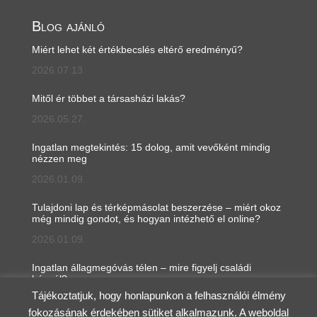
Blog ajánló
Miért lehet két értékbecslés eltérő eredményű?
2026.07.13.
Mitől ér többet a társasházi lakás?
2026.05.27.
Ingatlan megtekintés: 15 dolog, amit vevőként mindig
nézzen meg
2026.01.09.
Tulajdoni lap és térképmásolat beszerzése – miért okoz
még mindig gondot, és hogyan intézhető el online?
2026.01.09.
Ingatlan állagmegóvás télen – mire figyelj családi
háznál?
Tájékoztatjuk, hogy honlapunkon a felhasználói élmény
2026.01.05.
fokozásának érdekében sütiket alkalmazunk. A weboldal