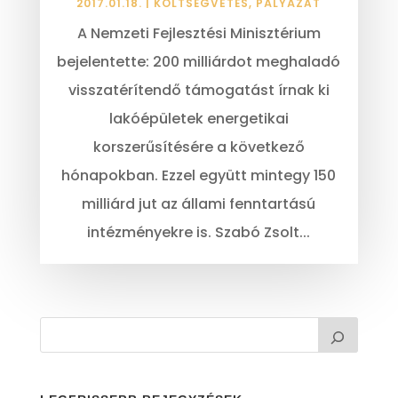
2017.01.18.
|
KÖLTSÉGVETÉS
,
PÁLYÁZAT
A Nemzeti Fejlesztési Minisztérium
bejelentette: 200 milliárdot meghaladó
visszatérítendő támogatást írnak ki
lakóépületek energetikai
korszerűsítésére a következő
hónapokban. Ezzel együtt mintegy 150
milliárd jut az állami fenntartású
intézményekre is. Szabó Zsolt...