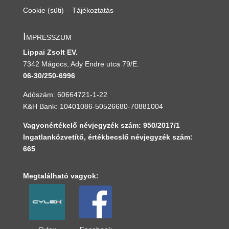
Cookie (süti) – Tájékoztatás
Impresszum
Lippai Zsolt EV.
7342 Mágocs, Ady Endre utca 79/E.
06-30/250-6996
Adószám: 60664721-1-22
K&H Bank: 10401086-50526680-70881004
Vagyonértékelő névjegyzék szám: 950/2017/1
Ingatlanközvetítő, értékbecslő névjegyzék szám:
665
Megtalálható vagyok: