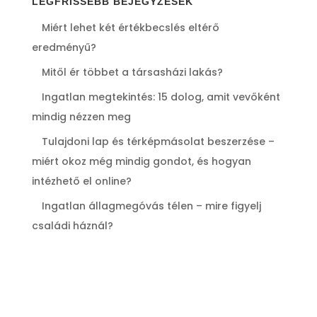
LEGFRISSEBB BEJEGYZÉSEK
Miért lehet két értékbecslés eltérő
eredményű?
Mitől ér többet a társasházi lakás?
Ingatlan megtekintés: 15 dolog, amit vevőként
mindig nézzen meg
Tulajdoni lap és térképmásolat beszerzése –
miért okoz még mindig gondot, és hogyan
intézhető el online?
Ingatlan állagmegóvás télen – mire figyelj
családi háznál?