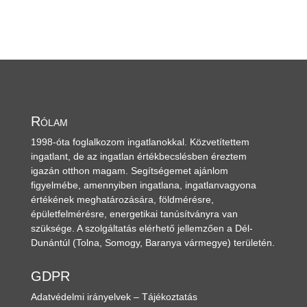
Rólam
1998-óta foglalkozom ingatlanokkal. Közvetítettem
ingatlant, de az ingatlan értékbecslésben éreztem
igazán otthon magam. Segítségemet ajánlom
figyelmébe, amennyiben ingatlana, ingatlanvagyona
értékének meghatározására, földmérésre,
épületfelmérésre, energetikai tanúsítványra van
szüksége. A szolgáltatás elérhető jellemzően a Dél-
Dunántúl
(Tolna, Somogy, Baranya vármegye)
területén.
GDPR
Adatvédelmi irányelvek – Tájékoztatás