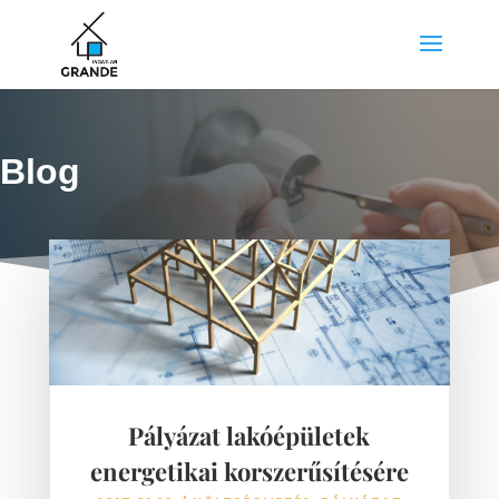
Blog
Pályázat lakóépületek
energetikai korszerűsítésére