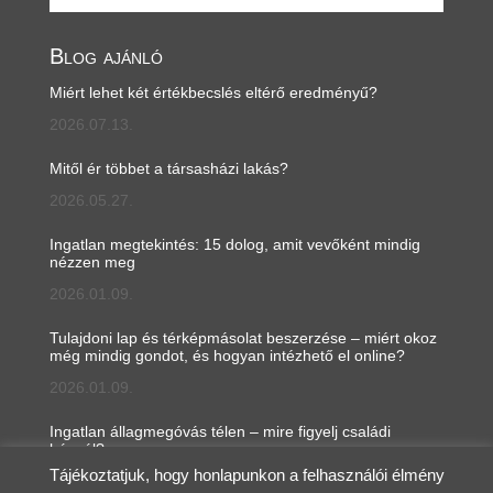
Blog ajánló
Miért lehet két értékbecslés eltérő eredményű?
2026.07.13.
Mitől ér többet a társasházi lakás?
2026.05.27.
Ingatlan megtekintés: 15 dolog, amit vevőként mindig
nézzen meg
2026.01.09.
Tulajdoni lap és térképmásolat beszerzése – miért okoz
még mindig gondot, és hogyan intézhető el online?
2026.01.09.
Ingatlan állagmegóvás télen – mire figyelj családi
háznál?
Tájékoztatjuk, hogy honlapunkon a felhasználói élmény
2026.01.05.