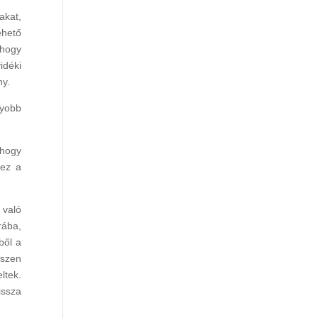
akat,
ehető
 hogy
idéki
ny.
gyobb
 hogy
 ez a
 való
rába,
ből a
iszen
ltek.
issza