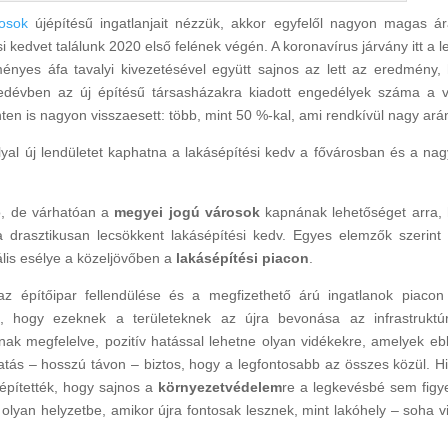
rosok
újépítésű ingatlanjait nézzük, akkor egyfelől nagyon magas ár
 kedvet találunk 2020 első felének végén. A koronavírus járvány itt a l
ményes áfa tavalyi kivezetésével együtt sajnos az lett az eredmény,
edévben az új építésű társasházakra kiadott engedélyek száma a v
ten is nagyon visszaesett: több, mint 50 %-kal, ami rendkívül nagy ará
állyal új lendületet kaphatna a lakásépítési kedv a fővárosban és a na
ó, de várhatóan a
megyei jogú városok
kapnának lehetőséget arra,
 drasztikusan lecsökkent lakásépítési kedv. Egyes elemzők szerint
ális esélye a közeljövőben a
lakásépítési piacon
.
z építőipar fellendülése és a megfizethető árú ingatlanok piacon
s, hogy ezeknek a területeknek az újra bevonása az infrastruktú
nak megfelelve, pozitív hatással lehetne olyan vidékekre, amelyek eb
tás – hosszú távon – biztos, hogy a legfontosabb az összes közül. H
 építették, hogy sajnos a
környezetvédelem
re a legkevésbé sem figye
 olyan helyzetbe, amikor újra fontosak lesznek, mint lakóhely – soha v