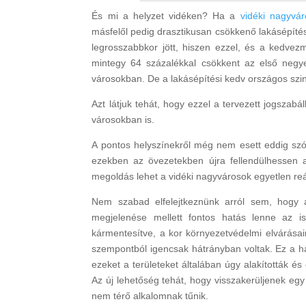
És mi a helyzet vidéken? Ha a
vidéki nagyvá
másfelől pedig drasztikusan csökkenő lakásépítési
legrosszabbkor jött, hiszen ezzel, és a kedvez
mintegy 64 százalékkal csökkent az első negy
városokban. De a lakásépítési kedv országos szin
Azt látjuk tehát, hogy ezzel a tervezett jogszab
városokban is.
A pontos helyszínekről még nem esett eddig sz
ezekben az övezetekben újra fellendülhessen a
megoldás lehet a vidéki nagyvárosok egyetlen re
Nem szabad elfelejtkeznünk arról sem, hogy a
megjelenése mellett fontos hatás lenne az i
kármentesítve, a kor környezetvédelmi elvárásai
szempontból igencsak hátrányban voltak. Ez a ha
ezeket a területeket általában úgy alakították és
Az új lehetőség tehát, hogy visszakerüljenek egy
nem térő alkalomnak tűnik.