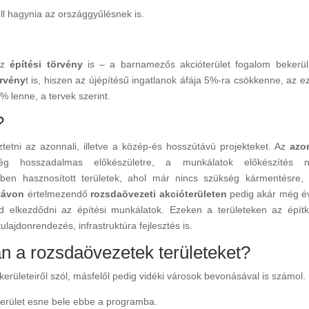
ll hagynia az országgyűlésnek is.
az
építési törvény
is – a barnamezős akcióterület fogalom bekerü
örvény
t is, hiszen az újépítésű ingatlanok áfája 5%-ra csökkenne, az e
0% lenne, a tervek szerint.
?
tetni az azonnali, illetve a közép-és hosszútávú projekteket. Az
azo
 hosszadalmas előkészületre, a munkálatok előkészítés né
ben hasznosított területek, ahol már nincs szükség kármentésre,
távon
értelmezendő
rozsdaövezeti akcióterületen
pedig akár még é
d elkezdődni az építési munkálatok. Ezeken a területeken az épít
ajdonrendezés, infrastruktúra fejlesztés is.
an a rozsdaövezetek területeket?
kerületeiről szól, másfelől pedig vidéki városok bevonásával is számol.
I. kerület esne bele ebbe a programba.