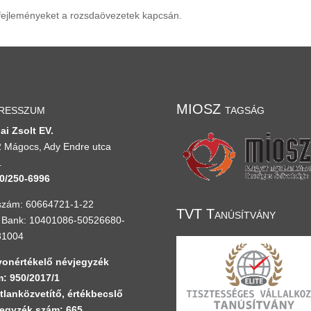
a fejleményeket a rozsdaövezetek kapcsán.
resszum
MIOSZ tagság
ai Zsolt EV.
 Mágocs, Ady Endre utca
.
0/250-6996
zám: 60664721-1-22
TVT Tanúsítvány
Bank: 10401086-50526680-
81004
onértékelő névjegyzék
: 950/2017/1
tlanközvetítő, értékbecslő
egyzék szám: 665