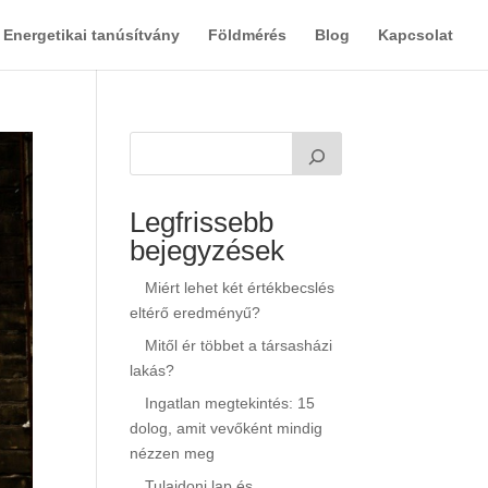
Energetikai tanúsítvány
Földmérés
Blog
Kapcsolat
Legfrissebb
bejegyzések
Miért lehet két értékbecslés
eltérő eredményű?
Mitől ér többet a társasházi
lakás?
Ingatlan megtekintés: 15
dolog, amit vevőként mindig
nézzen meg
Tulajdoni lap és