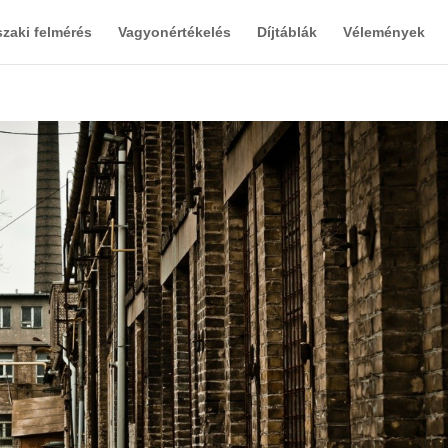
zaki felmérés
Vagyonértékelés
Díjtáblák
Vélemények