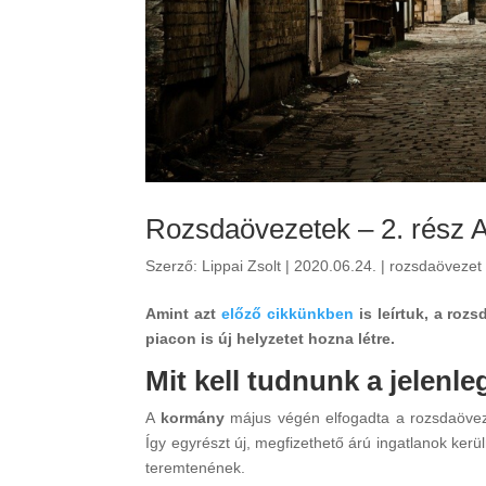
Rozsdaövezetek – 2. rész A
Szerző:
Lippai Zsolt
|
2020.06.24.
|
rozsdaövezet
Amint azt
előző cikkünkben
is leírtuk, a roz
piacon is új helyzetet hozna létre.
Mit kell tudnunk a jelenleg
A
kormány
május végén elfogadta a rozsdaövez
Így egyrészt új, megfizethető árú ingatlanok ker
teremtenének.