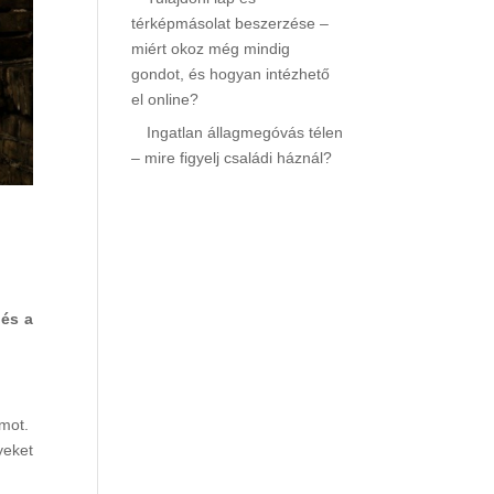
térképmásolat beszerzése –
miért okoz még mindig
gondot, és hogyan intézhető
el online?
Ingatlan állagmegóvás télen
– mire figyelj családi háznál?
 és a
amot.
yeket