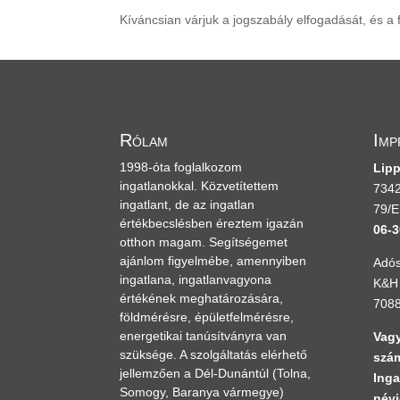
Kíváncsian várjuk a jogszabály elfogadását, és 
Rólam
Imp
1998-óta foglalkozom
Lipp
ingatlanokkal. Közvetítettem
7342
ingatlant, de az ingatlan
79/E
értékbecslésben éreztem igazán
06-3
otthon magam. Segítségemet
ajánlom figyelmébe, amennyiben
Adós
ingatlana, ingatlanvagyona
K&H 
értékének meghatározására,
708
földmérésre, épületfelmérésre,
energetikai tanúsítványra van
Vagy
szüksége. A szolgáltatás elérhető
szám
jellemzően a Dél-Dunántúl
(Tolna,
Inga
Somogy, Baranya vármegye)
névj