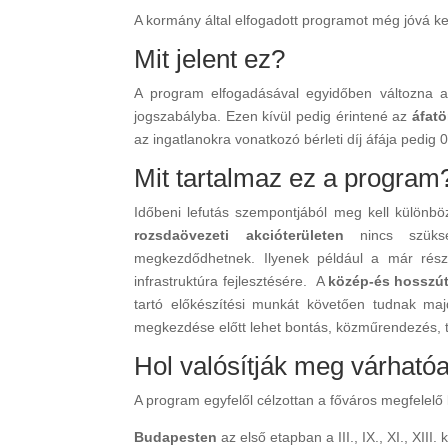
A kormány által elfogadott programot még jóvá ke
Mit jelent ez?
A program elfogadásával egyidőben változna 
jogszabályba. Ezen kívül pedig érintené az
áfat
az ingatlanokra vonatkozó bérleti díj áfája pedig 
Mit tartalmaz ez a program
Időbeni lefutás szempontjából meg kell különböz
rozsdaövezeti akcióterületen
nincs szükség
megkezdődhetnek. Ilyenek például a már rész
infrastruktúra fejlesztésére. A
közép-és hosszú
tartó előkészítési munkát követően tudnak maj
megkezdése előtt lehet bontás, közműrendezés, tul
Hol valósítják meg várható
A program egyfelől célzottan a főváros megfelelő 
Budapesten
az első etapban a III., IX., XI., XII