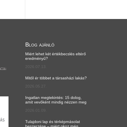
Blog ajánló
Miért lehet két értékbecslés eltérő
eredményű?
2026.07.13.
Mitől ér többet a társasházi lakás?
2026.05.27.
Ingatlan megtekintés: 15 dolog,
amit vevőként mindig nézzen meg
2026.01.09.
Tulajdoni lap és térképmásolat
beszerzése – miért okoz még