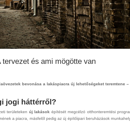
 tervezet és ami mögötte van
sdaövezetek bevonása a lakáspiacra új lehetőségeket teremtene –
i jogi háttérről?
eti területeken
új lakások
építését megcélzó otthonteremtési progr
ülnének a piacra, másfelől pedig az új építőipari beruházások munkahel