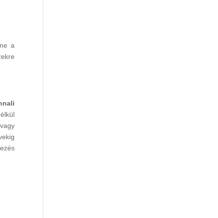
lne a
zekre
nnali
lkül
 vagy
vekig
kezés