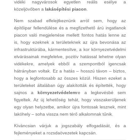
vidéki nagyvárosok egyetlen reális esélye a
közeljövőben a
lakásépítési piacon
.
Nem szabad elfelejtkeznünk arról sem, hogy az
építőipar fellendülése és a megfizethető árú ingatlanok
piacon való megjelenése mellett fontos hatás lenne az
is, hogy ezeknek a területeknek az újra bevonása az
infrastruktúrába, kármentesítve, a kor környezetvédelmi
elvárásainak megfelelve, pozitív hatással lehetne olyan
vidékekre, amelyek ebből a szempontból igencsak
hátrányban voltak. Ez a hatás – hosszú távon – biztos,
hogy a legfontosabb az összes közül. Hiszen ezeket a
területeket általában úgy alakították és építették, hogy
sajnos a
környezetvédelem
re a legkevésbé sem
figyeltek. Az új lehetőség tehát, hogy visszakerüljenek
egy olyan helyzetbe, amikor újra fontosak lesznek, mint
lakóhely – soha vissza nem térő alkalomnak tűnik.
Kíváncsian várjuk a jogszabály elfogadását, és a
fejleményeket a rozsdaövezetek kapcsán.