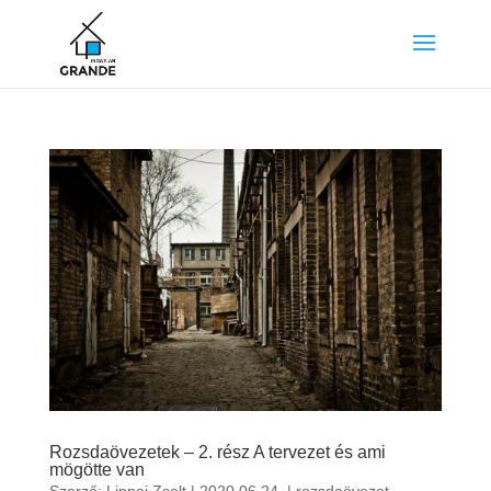
Rozsdaövezetek – 2. rész A tervezet és ami
mögötte van
Szerző:
Lippai Zsolt
|
2020.06.24.
|
rozsdaövezet