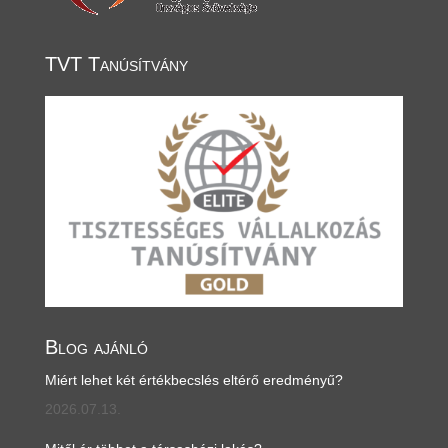
TVT Tanúsítvány
Blog ajánló
Miért lehet két értékbecslés eltérő eredményű?
2026.07.13.