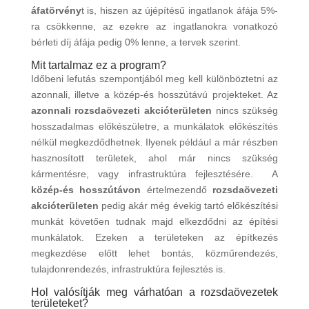
áfatörvény
t is, hiszen az újépítésű ingatlanok áfája 5%-
ra csökkenne, az ezekre az ingatlanokra vonatkozó
bérleti díj áfája pedig 0% lenne, a tervek szerint.
Mit tartalmaz ez a program?
Időbeni lefutás szempontjából meg kell különböztetni az
azonnali, illetve a közép-és hosszútávú projekteket. Az
azonnali rozsdaövezeti akcióterületen
nincs szükség
hosszadalmas előkészületre, a munkálatok előkészítés
nélkül megkezdődhetnek. Ilyenek például a már részben
hasznosított területek, ahol már nincs szükség
kármentésre, vagy infrastruktúra fejlesztésére. A
közép-és hosszútávon
értelmezendő
rozsdaövezeti
akcióterületen
pedig akár még évekig tartó előkészítési
munkát követően tudnak majd elkezdődni az építési
munkálatok. Ezeken a területeken az építkezés
megkezdése előtt lehet bontás, közműrendezés,
tulajdonrendezés, infrastruktúra fejlesztés is.
Hol valósítják meg várhatóan a rozsdaövezetek
területeket?