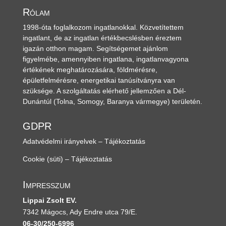
Rólam
1998-óta foglalkozom ingatlanokkal. Közvetítettem
ingatlant, de az ingatlan értékbecslésben éreztem
igazán otthon magam. Segítségemet ajánlom
figyelmébe, amennyiben ingatlana, ingatlanvagyona
értékének meghatározására, földmérésre,
épületfelmérésre, energetikai tanúsítványra van
szüksége. A szolgáltatás elérhető jellemzően a Dél-
Dunántúl
(Tolna, Somogy, Baranya vármegye)
területén.
GDPR
Adatvédelmi irányelvek – Tájékoztatás
Cookie (süti) – Tájékoztatás
Impresszum
Lippai Zsolt EV.
7342 Mágocs, Ady Endre utca 79/E.
06-30/250-6996