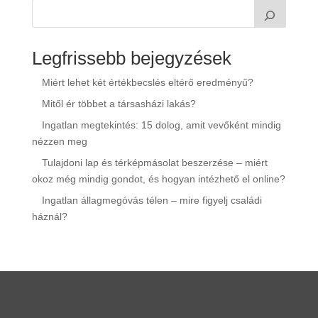
Legfrissebb bejegyzések
Miért lehet két értékbecslés eltérő eredményű?
Mitől ér többet a társasházi lakás?
Ingatlan megtekintés: 15 dolog, amit vevőként mindig
nézzen meg
Tulajdoni lap és térképmásolat beszerzése – miért
okoz még mindig gondot, és hogyan intézhető el online?
Ingatlan állagmegóvás télen – mire figyelj családi
háznál?