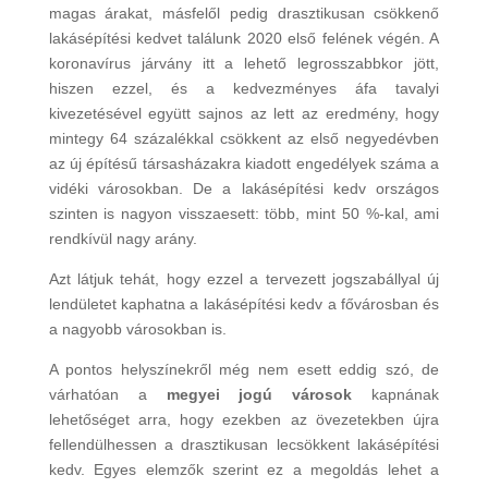
magas árakat, másfelől pedig drasztikusan csökkenő
lakásépítési kedvet találunk 2020 első felének végén. A
koronavírus járvány itt a lehető legrosszabbkor jött,
hiszen ezzel, és a kedvezményes áfa tavalyi
kivezetésével együtt sajnos az lett az eredmény, hogy
mintegy 64 százalékkal csökkent az első negyedévben
az új építésű társasházakra kiadott engedélyek száma a
vidéki városokban. De a lakásépítési kedv országos
szinten is nagyon visszaesett: több, mint 50 %-kal, ami
rendkívül nagy arány.
Azt látjuk tehát, hogy ezzel a tervezett jogszabállyal új
lendületet kaphatna a lakásépítési kedv a fővárosban és
a nagyobb városokban is.
A pontos helyszínekről még nem esett eddig szó, de
várhatóan a
megyei jogú városok
kapnának
lehetőséget arra, hogy ezekben az övezetekben újra
fellendülhessen a drasztikusan lecsökkent lakásépítési
kedv. Egyes elemzők szerint ez a megoldás lehet a