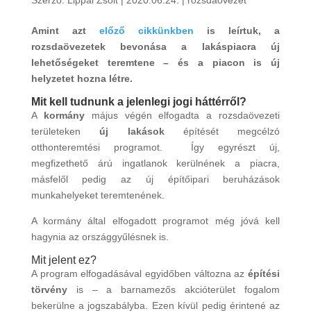
Amint azt
előző cikkünkben
is leírtuk, a
rozsdaövezetek bevonása a lakáspiacra új
lehetőségeket teremtene – és a piacon is új
helyzetet hozna létre.
Mit kell tudnunk a jelenlegi jogi háttérről?
A
kormány
május végén elfogadta a rozsdaövezeti
területeken
új lakások
építését megcélzó
otthonteremtési programot. Így egyrészt új,
megfizethető árú ingatlanok kerülnének a piacra,
másfelől pedig az új építőipari beruházások
munkahelyeket teremtenének.
A kormány által elfogadott programot még jóvá kell
hagynia az országgyűlésnek is.
Mit jelent ez?
A program elfogadásával egyidőben változna az
építési
törvény
is – a barnamezős akcióterület fogalom
bekerülne a jogszabályba. Ezen kívül pedig érintené az