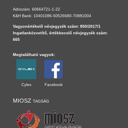
Adószám: 60664721-1-22
K&H Bank: 10401086-50526680-70881004
Vagyonértékelő névjegyzék szám: 950/2017/1
Ingatlanközvetítő, értékbecslő névjegyzék szám:
665
Megtalálható vagyok:
Cylex
Facebook
MIOSZ tagság