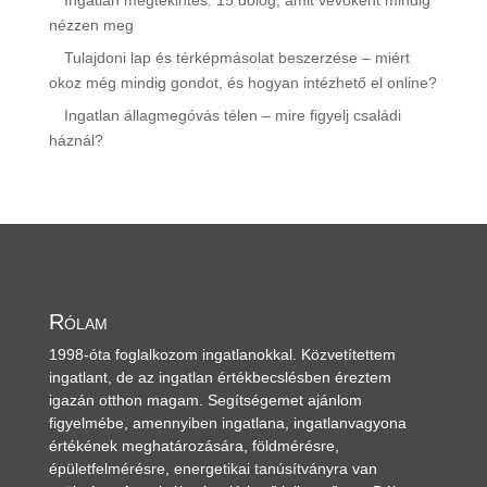
Ingatlan megtekintés: 15 dolog, amit vevőként mindig
nézzen meg
Tulajdoni lap és térképmásolat beszerzése – miért
okoz még mindig gondot, és hogyan intézhető el online?
Ingatlan állagmegóvás télen – mire figyelj családi
háznál?
Rólam
1998-óta foglalkozom ingatlanokkal. Közvetítettem
ingatlant, de az ingatlan értékbecslésben éreztem
igazán otthon magam. Segítségemet ajánlom
figyelmébe, amennyiben ingatlana, ingatlanvagyona
értékének meghatározására, földmérésre,
épületfelmérésre, energetikai tanúsítványra van