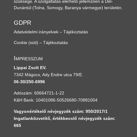
szüksége. A szolgáltatás elérhető jellemzően a Dél-
Dunántúl
(Tolna, Somogy, Baranya vármegye)
területén.
GDPR
Adatvédelmi irányelvek – Tájékoztatás
Cookie (süti) – Tájékoztatás
Impresszum
Lippai Zsolt EV.
7342 Mágocs, Ady Endre utca 79/E.
06-30/250-6996
Adószám: 60664721-1-22
K&H Bank: 10401086-50526680-70881004
Vagyonértékelő névjegyzék szám: 950/2017/1
Ingatlanközvetítő, értékbecslő névjegyzék szám:
665