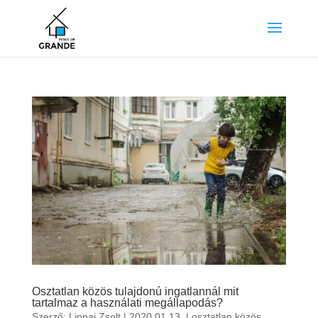
Osztatlan közös tulajdonú ingatlannál mit
tartalmaz a használati megállapodás?
Szerző:
Lippai Zsolt
|
2020.01.13.
|
osztatlan közös