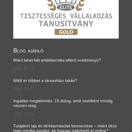
Blog ajánló
Miért lehet két értékbecslés eltérő eredményű?
2026.07.13.
Mitől ér többet a társasházi lakás?
2026.05.27.
Ingatlan megtekintés: 15 dolog, amit vevőként mindig
nézzen meg
2026.01.09.
Tulajdoni lap és térképmásolat beszerzése – miért okoz
még mindig gondot, és hogyan intézhető el online?