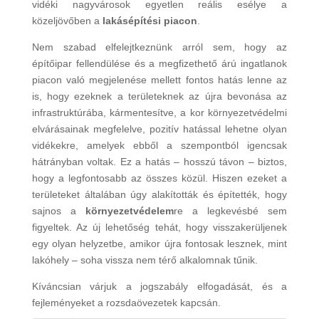
vidéki nagyvárosok egyetlen reális esélye a
közeljövőben a
lakásépítési piacon
.
Nem szabad elfelejtkeznünk arról sem, hogy az
építőipar fellendülése és a megfizethető árú ingatlanok
piacon való megjelenése mellett fontos hatás lenne az
is, hogy ezeknek a területeknek az újra bevonása az
infrastruktúrába, kármentesítve, a kor környezetvédelmi
elvárásainak megfelelve, pozitív hatással lehetne olyan
vidékekre, amelyek ebből a szempontból igencsak
hátrányban voltak. Ez a hatás – hosszú távon – biztos,
hogy a legfontosabb az összes közül. Hiszen ezeket a
területeket általában úgy alakították és építették, hogy
sajnos a
környezetvédelem
re a legkevésbé sem
figyeltek. Az új lehetőség tehát, hogy visszakerüljenek
egy olyan helyzetbe, amikor újra fontosak lesznek, mint
lakóhely – soha vissza nem térő alkalomnak tűnik.
Kíváncsian várjuk a jogszabály elfogadását, és a
fejleményeket a rozsdaövezetek kapcsán.