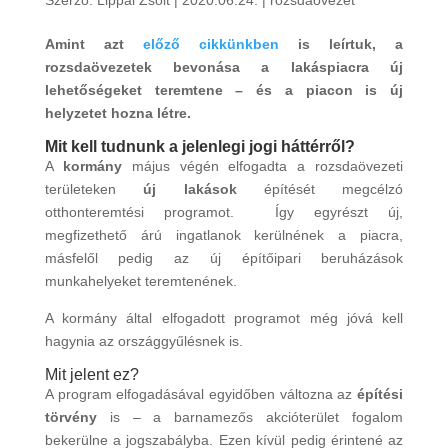
Amint azt
előző cikkünkben
is leírtuk, a
rozsdaövezetek bevonása a lakáspiacra új
lehetőségeket teremtene – és a piacon is új
helyzetet hozna létre.
Mit kell tudnunk a jelenlegi jogi háttérről?
A
kormány
május végén elfogadta a rozsdaövezeti
területeken
új lakások
építését megcélzó
otthonteremtési programot. Így egyrészt új,
megfizethető árú ingatlanok kerülnének a piacra,
másfelől pedig az új építőipari beruházások
munkahelyeket teremtenének.
A kormány által elfogadott programot még jóvá kell
hagynia az országgyűlésnek is.
Mit jelent ez?
A program elfogadásával egyidőben változna az
építési
törvény
is – a barnamezős akcióterület fogalom
bekerülne a jogszabályba. Ezen kívül pedig érintené az