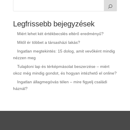
Legfrissebb bejegyzések
Miért lehet két értékbecslés eltérő eredményű?
Mitől ér többet a társasházi lakás?
Ingatlan megtekintés: 15 dolog, amit vevőként mindig
nézzen meg
Tulajdoni lap és térképmásolat beszerzése – miért
okoz még mindig gondot, és hogyan intézhető el online?
Ingatlan állagmegóvás télen – mire figyelj családi
háznál?