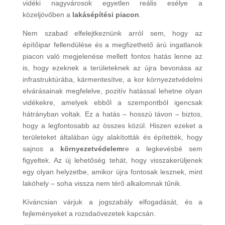
vidéki nagyvárosok egyetlen reális esélye a
közeljövőben a
lakásépítési piacon
.
Nem szabad elfelejtkeznünk arról sem, hogy az
építőipar fellendülése és a megfizethető árú ingatlanok
piacon való megjelenése mellett fontos hatás lenne az
is, hogy ezeknek a területeknek az újra bevonása az
infrastruktúrába, kármentesítve, a kor környezetvédelmi
elvárásainak megfelelve, pozitív hatással lehetne olyan
vidékekre, amelyek ebből a szempontból igencsak
hátrányban voltak. Ez a hatás – hosszú távon – biztos,
hogy a legfontosabb az összes közül. Hiszen ezeket a
területeket általában úgy alakították és építették, hogy
sajnos a
környezetvédelem
re a legkevésbé sem
figyeltek. Az új lehetőség tehát, hogy visszakerüljenek
egy olyan helyzetbe, amikor újra fontosak lesznek, mint
lakóhely – soha vissza nem térő alkalomnak tűnik.
Kíváncsian várjuk a jogszabály elfogadását, és a
fejleményeket a rozsdaövezetek kapcsán.