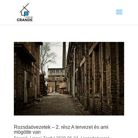
Rozsdaövezetek – 2. rész A tervezet és ami
mögötte van
Szerző:
Lippai Zsolt
|
2020.06.24.
|
rozsdaövezet