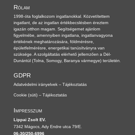
Rólam
1998-óta foglalkozom ingatlanokkal. Közvetítettem
ingatlant, de az ingatlan értékbecslésben éreztem
igazán otthon magam. Segítségemet ajánlom
figyelmébe, amennyiben ingatlana, ingatlanvagyona
értékének meghatározására, földmérésre,
épületfelmérésre, energetikai tanúsítványra van
szüksége. A szolgáltatás elérhető jellemzően a Dél-
Dunántúl
(Tolna, Somogy, Baranya vármegye)
területén.
GDPR
Adatvédelmi irányelvek – Tájékoztatás
Cookie (süti) – Tájékoztatás
Impresszum
Lippai Zsolt EV.
7342 Mágocs, Ady Endre utca 79/E.
06-30/250-6996