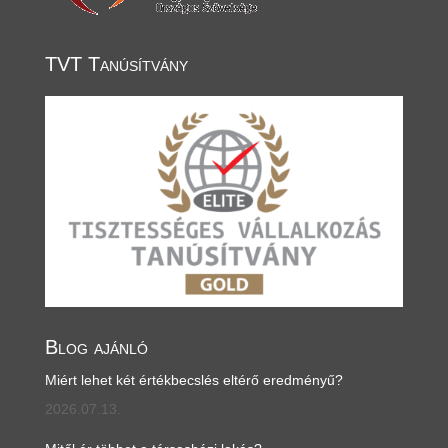
TVT Tanúsítvány
Blog ajánló
Miért lehet két értékbecslés eltérő eredményű?
2026.07.13.