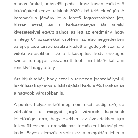
magas árakat, másfelől pedig drasztikusan csökkenő
lakásépítési kedvet találunk 2020 első felének végén. A
koronavírus járvány itt a lehető legrosszabbkor jött,
hiszen ezzel, és a kedvezményes áfa tavalyi
kivezetésével együtt sajnos az lett az eredmény, hogy
mintegy 64 százalékkal csökkent az első negyedévben
az új építésű társasházakra kiadott engedélyek száma a
vidéki városokban. De a lakásépítési kedv országos
szinten is nagyon visszaesett: több, mint 50 %-kal, ami
rendkívül nagy arány.
Azt látjuk tehát, hogy ezzel a tervezett jogszabállyal új
lendületet kaphatna a lakásépítési kedv a fővárosban és
a nagyobb városokban is.
A pontos helyszínekről még nem esett eddig szó, de
várhatóan a
megyei jogú városok
kapnának
lehetőséget arra, hogy ezekben az övezetekben újra
fellendülhessen a drasztikusan lecsökkent lakásépítési
kedv. Egyes elemzők szerint ez a megoldás lehet a