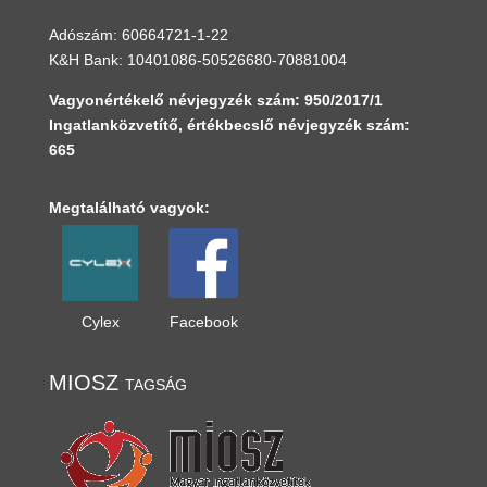
Adószám: 60664721-1-22
K&H Bank: 10401086-50526680-70881004
Vagyonértékelő névjegyzék szám: 950/2017/1
Ingatlanközvetítő, értékbecslő névjegyzék szám:
665
Megtalálható vagyok:
Cylex
Facebook
MIOSZ tagság