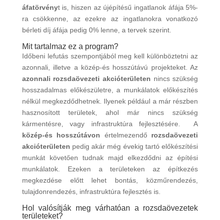
áfatörvény
t is, hiszen az újépítésű ingatlanok áfája 5%-
ra csökkenne, az ezekre az ingatlanokra vonatkozó
bérleti díj áfája pedig 0% lenne, a tervek szerint.
Mit tartalmaz ez a program?
Időbeni lefutás szempontjából meg kell különböztetni az
azonnali, illetve a közép-és hosszútávú projekteket. Az
azonnali rozsdaövezeti akcióterületen
nincs szükség
hosszadalmas előkészületre, a munkálatok előkészítés
nélkül megkezdődhetnek. Ilyenek például a már részben
hasznosított területek, ahol már nincs szükség
kármentésre, vagy infrastruktúra fejlesztésére. A
közép-és hosszútávon
értelmezendő
rozsdaövezeti
akcióterületen
pedig akár még évekig tartó előkészítési
munkát követően tudnak majd elkezdődni az építési
munkálatok. Ezeken a területeken az építkezés
megkezdése előtt lehet bontás, közműrendezés,
tulajdonrendezés, infrastruktúra fejlesztés is.
Hol valósítják meg várhatóan a rozsdaövezetek
területeket?