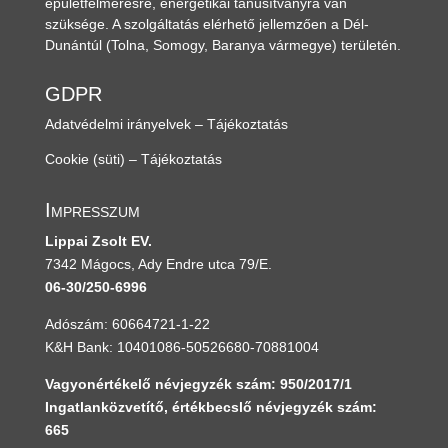
épületfelmérésre, energetikai tanúsítványra van
szüksége. A szolgáltatás elérhető jellemzően a Dél-
Dunántúl
(Tolna, Somogy, Baranya vármegye)
területén.
GDPR
Adatvédelmi irányelvek – Tájékoztatás
Cookie (süti) – Tájékoztatás
Impresszum
Lippai Zsolt EV.
7342 Mágocs, Ady Endre utca 79/E.
06-30/250-6996
Adószám: 60664721-1-22
K&H Bank: 10401086-50526680-70881004
Vagyonértékelő névjegyzék szám: 950/2017/1
Ingatlanközvetítő, értékbecslő névjegyzék szám:
665