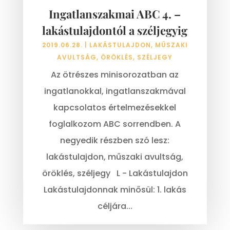
Ingatlanszakmai ABC 4. –
lakástulajdontól a széljegyig
2019.06.28.
|
LAKÁSTULAJDON
,
MŰSZAKI
AVULTSÁG
,
ÖRÖKLÉS
,
SZÉLJEGY
Az ötrészes minisorozatban az
ingatlanokkal, ingatlanszakmával
kapcsolatos értelmezésekkel
foglalkozom ABC sorrendben. A
negyedik részben szó lesz:
lakástulajdon, műszaki avultság,
öröklés, széljegy L - Lakástulajdon
Lakástulajdonnak minősül: 1. lakás
céljára...