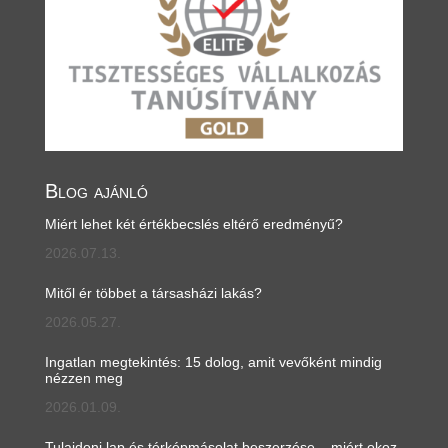
Blog ajánló
Miért lehet két értékbecslés eltérő eredményű?
2026.07.13.
Mitől ér többet a társasházi lakás?
2026.05.27.
Ingatlan megtekintés: 15 dolog, amit vevőként mindig
nézzen meg
2026.01.09.
Tulajdoni lap és térképmásolat beszerzése – miért okoz