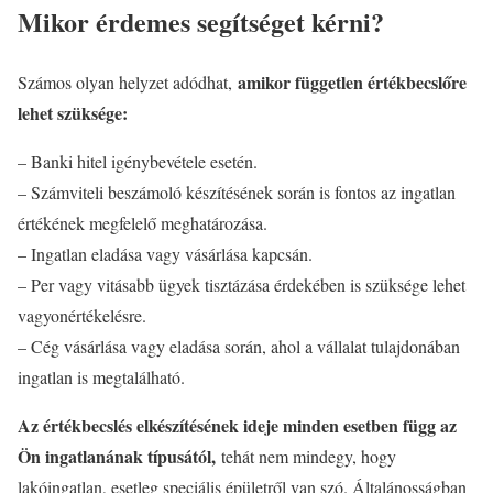
Mikor érdemes segítséget kérni?
amikor független értékbecslőre
Számos olyan helyzet adódhat,
lehet szüksége:
– Banki hitel igénybevétele esetén.
– Számviteli beszámoló készítésének során is fontos az ingatlan
értékének megfelelő meghatározása.
– Ingatlan eladása vagy vásárlása kapcsán.
– Per vagy vitásabb ügyek tisztázása érdekében is szüksége lehet
vagyonértékelésre.
– Cég vásárlása vagy eladása során, ahol a vállalat tulajdonában
ingatlan is megtalálható.
Az értékbecslés elkészítésének ideje minden esetben függ az
Ön ingatlanának típusától,
tehát nem mindegy, hogy
lakóingatlan, esetleg speciális épületről van szó. Általánosságban