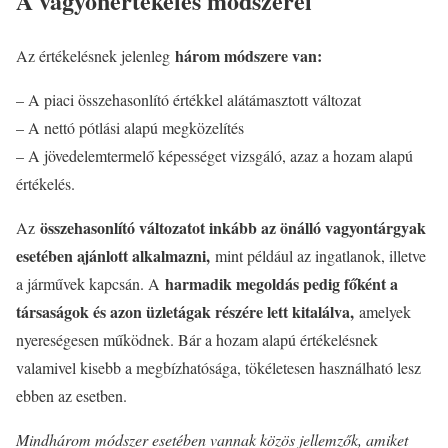
A vagyonértékelés módszerei
három módszere van:
Az értékelésnek jelenleg
– A piaci összehasonlító értékkel alátámasztott változat
– A nettó pótlási alapú megközelítés
– A jövedelemtermelő képességet vizsgáló, azaz a hozam alapú
értékelés.
összehasonlító változatot inkább az önálló vagyontárgyak
Az
esetében ajánlott alkalmazni,
mint például az ingatlanok, illetve
harmadik megoldás pedig főként a
a járművek kapcsán. A
társaságok és azon üzletágak részére lett kitalálva,
amelyek
nyereségesen működnek. Bár a hozam alapú értékelésnek
valamivel kisebb a megbízhatósága, tökéletesen használható lesz
ebben az esetben.
Mindhárom módszer esetében vannak közös jellemzők, amiket