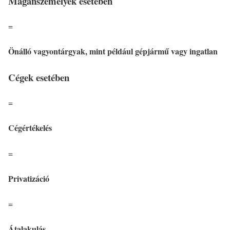
Magánszemélyek esetében
=
Önálló vagyontárgyak, mint például gépjármű vagy ingatlan
Cégek esetében
=
Cégértékelés
=
Privatizáció
=
Átalakulás