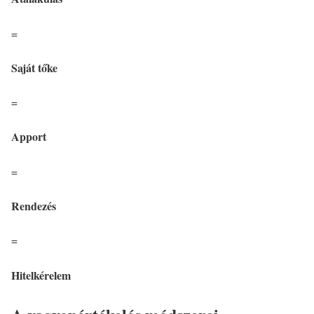
=
Saját tőke
=
Apport
=
Rendezés
=
Hitelkérelem