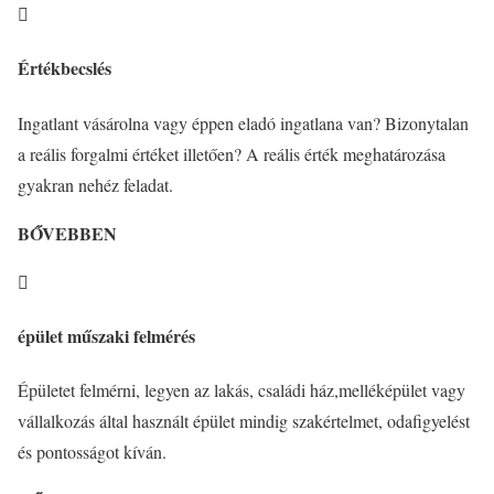

Értékbecslés
Ingatlant vásárolna vagy éppen eladó ingatlana van? Bizonytalan
a reális forgalmi értéket illetően? A reális érték meghatározása
gyakran nehéz feladat.
BŐVEBBEN

épület műszaki felmérés
Épületet felmérni, legyen az lakás,
családi ház,melléképület vagy
vállalkozás által használt épület
mindig szakértelmet,
odafigyelést
és pontosságot kíván.