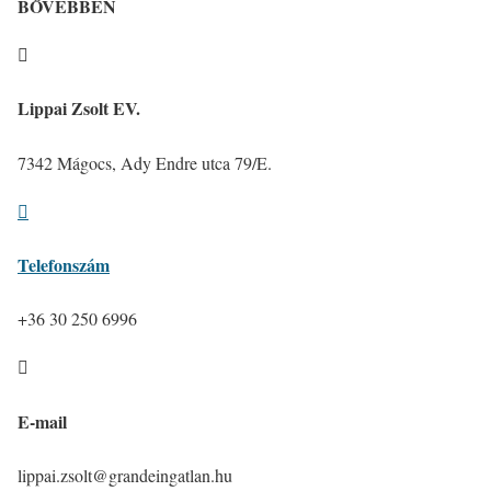
BŐVEBBEN

Lippai Zsolt EV.
7342 Mágocs, Ady Endre utca 79/E.

Telefonszám
+36 30 250 6996

E-mail
lippai.zsolt@grandeingatlan.hu